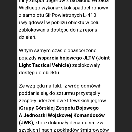
Inny zespół Jegerów z batalionu Witolda
Wielkiego wykonał skok spadochronowy
z samolotu Sił Powietrznych L-410
i wylądował w pobliżu obiektu w celu
zablokowania dostępu do i z rejonu
działań.
W tym samym czasie opancerzone
pojazdy
wsparcia bojowego JLTV (Joint
Light Tactical Vehicle)
zablokowały
dostęp do obiektu.
Ze względu na fakt, iż wróg odmówił
poddania się, do szturmu przystąpiły
zespoły uderzeniowe litewskich jegrów
i
Grupy Górskiej Zespołu Bojowego
A Jednostki Wojskowej Komandosów
(JWK),
które dokonały desantu na tzw.
szybkich linach z pokładów śmigłowców