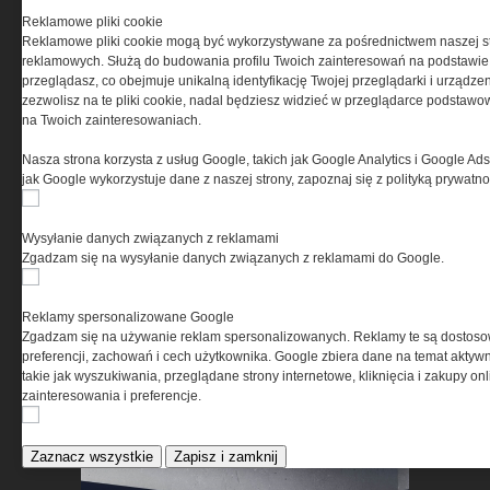
Reklamowe pliki cookie
Reklamowe pliki cookie mogą być wykorzystywane za pośrednictwem naszej s
reklamowych. Służą do budowania profilu Twoich zainteresowań na podstawie i
przeglądasz, co obejmuje unikalną identyfikację Twojej przeglądarki i urządze
zezwolisz na te pliki cookie, nadal będziesz widzieć w przeglądarce podstawow
na Twoich zainteresowaniach.
Jak zadbać o stopy w
Nasza strona korzysta z usług Google, takich jak Google Analytics i Google Ads
trudnych warunkach?
jak Google wykorzystuje dane z naszej strony, zapoznaj się z polityką prywatn
Wysyłanie danych związanych z reklamami
Zgadzam się na wysyłanie danych związanych z reklamami do Google.
Reklamy spersonalizowane Google
MSBS GROT C14 A3 –
Zgadzam się na używanie reklam spersonalizowanych. Reklamy te są dostos
ewolucja doświadczeń. Jak
preferencji, zachowań i cech użytkownika. Google zbiera dane na temat aktywn
takie jak wyszukiwania, przeglądane strony internetowe, kliknięcia i zakupy onl
użytkownicy zmienili polski
zainteresowania i preferencje.
karabinek
Zaznacz wszystkie
Zapisz i zamknij