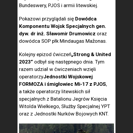
Bundeswery, PJOS i armii litewskiej.
Pokazowi przyglądali się
Dowódca
Komponentu Wojsk Specjalnych gen.
dyw. dr inż. Sławomir Drumowicz
oraz
dowódca SOP płk Mindaugas Mažonas.
Kolejny epizod ćwiczeń
„Strong & United
2023”
odbył się następnego dnia. Tym
razem udział w ćwiczeniach wzięli
operatorzy
Jednostki Wojskowej
FORMOZA i śmigłowiec Mi-17 z PJOS
,
a także operatorzy litewskich sił
specjalnych z Batalionu Jegrów Księcia
Witolda Wielkiego, Służby Specjalnej YPT
oraz z Jednostki Nurków Bojowych KNT.