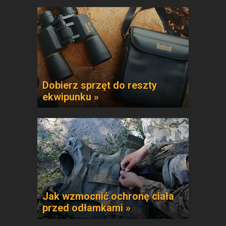
Dobierz sprzęt do reszty
ekwipunku »
Jak wzmocnić ochronę ciała
przed odłamkami »