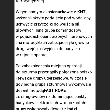
terrorystycznej.
W tym samym czasie
nurkowie z KNT
wykonali skryte podejście pod wodą, aby
uchwycić przyczółki do wejścia sił
głównych. Inna grupa komandosów
w pojazdach opancerzonych, terenowych
i na motocyklach zabezpieczyła główne
drogi wejścia i wyjścia do budynku
w rejonie operacji.
Po zabezpieczeniu miejsca operacji
do szturmu przystąpiły połączone polsko-
litewskie grupy uderzeniowe. W czasie
gdy jedna grupa szturmowa wykonywała
desant metodą
FAST ROPE
ze śmigłowców na dominujące punkty
budynków elektrociepłowni, pozostałe
grupy wykonywały desant z
łodzi