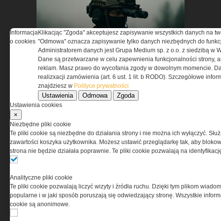
Informacja
Klikacjąc "Zgoda" akceptujesz zapisywanie wszystkich danych na tw
o cookies
"Odmowa" oznacza zapisywanie tylko danych niezbędnych do funkcj
Administratorem danych jest Grupa Medium sp. z o.o. z siedzibą w 
Technologia pola walki
Dane są przetwarzane w celu zapewnienia funkcjonalności strony, a
dostępna dla Ciebie!
reklam. Masz prawo do wycofania zgody w dowolnym momencie. Da
Przekonaj się »
realizxacji zamówienia (art. 6 ust. 1 lit. b RODO). Szczegółowe inf
znajdziesz w
Polityce prywatności
Ustawienia
Odmowa
Zgoda
Ustawienia cookies
×
Niezbędne pliki cookie
Te pliki cookie są niezbędne do działania strony i nie można ich wyłączyć. Słu
zawartości koszyka użytkownika. Możesz ustawić przeglądarkę tak, aby blokował
strona nie będzie działała poprawnie. Te pliki cookie pozwalają na identyfika
Co zapewni maksymalną
Analityczne pliki cookie
skuteczność po zmroku »
Te pliki cookie pozwalają liczyć wizyty i źródła ruchu. Dzięki tym plikom wiadom
popularne i w jaki sposób poruszają się odwiedzający stronę. Wszystkie inform
cookie są anonimowe.