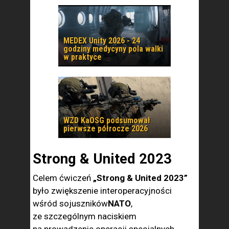
MEDEX Unity 2026 - 24
godziny medycyny pola walki
w praktyce
WZD KaOSG podsumował
pierwsze półrocze 2026
Strong & United 2023
Celem ćwiczeń
„Strong & United 2023”
było zwiększenie interoperacyjności
wśród sojuszników
NATO
,
ze szczególnym naciskiem