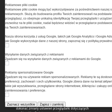
Reklamowe pliki cookie
Korzystanie z portalu jest równoznaczne
Reklamowe pliki cookie mogą być wykorzystywane za pośrednictwem naszej s
z zaakceptowaniem warunków ustanowionych
reklamowych. Służą do budowania profilu Twoich zainteresowań na podstawie i
przez Grupa MEDIUM Spółka z ograniczoną
przeglądasz, co obejmuje unikalną identyfikację Twojej przeglądarki i urządze
odpowiedzialnością Spółka komandytowa, nr KRS:
zezwolisz na te pliki cookie, nadal będziesz widzieć w przeglądarce podstawow
0000537655, NIP 1132860378, REGON 146393437
na Twoich zainteresowaniach.
(zwana dalej Grupa MEDIUM) w postaci Regulaminu.
Nasza strona korzysta z usług Google, takich jak Google Analytics i Google Ads
Przeczytaj regulamin
jak Google wykorzystuje dane z naszej strony, zapoznaj się z polityką prywatn
Wysyłanie danych związanych z reklamami
Zgadzam się na wysyłanie danych związanych z reklamami do Google.
PRYWATNOŚĆ
Reklamy spersonalizowane Google
Zgadzam się na używanie reklam spersonalizowanych. Reklamy te są dostos
Ta witryna wykorzystuje pliki cookies do przechowywania
preferencji, zachowań i cech użytkownika. Google zbiera dane na temat aktywn
informacji na Twoim komputerze. Pliki cookies stosujemy
takie jak wyszukiwania, przeglądane strony internetowe, kliknięcia i zakupy onl
w celu świadczenia usług na najwyższym poziomie,
zainteresowania i preferencje.
w tym w sposób dostosowany do indywidualnych potrzeb.
Korzystanie z witryny bez zmiany ustawień dotyczących
cookies oznacza, że będą one zamieszczane w Twoim
urządzeniu końcowym. W każdym momencie możesz
Zaznacz wszystkie
Zapisz i zamknij
dokonać zmiany ustawień przeglądarki dotyczących