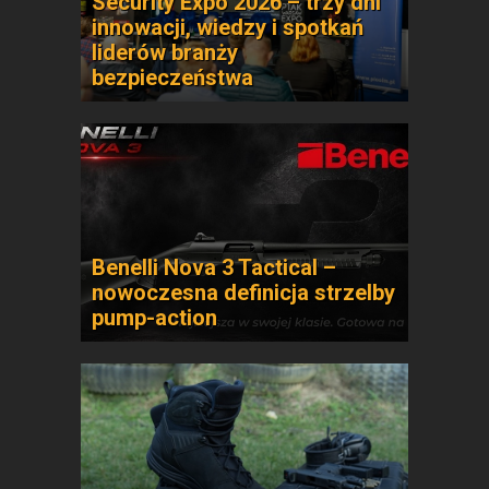
Security Expo 2026 – trzy dni
innowacji, wiedzy i spotkań
liderów branży
bezpieczeństwa
Benelli Nova 3 Tactical –
nowoczesna definicja strzelby
pump-action