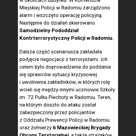
w okolicach budynku. W Komendzie
Miejskiej Policji w Radomiu zarządzono
alarm i wszczęto operację policyjną.
Następnie do działań skierowano
Samodzielny Pododdział
Kontrterrorystyczny Policji w Radomiu.
Dalsza część scenariusza zakładała
podjęcie negocjacji z terrorystami. Ich
celem było doprowadzenie do poddania
się sprawców sytuacji kryzysowej
i uwolnienia zakładników, w których rolę
wcieli się między innymi uczniowie Szkoły
im. 72 Pułku Piechoty w Radomiu. Teren,
na którym doszło do ataku został
zabezpieczony przez policjantów
z Oddziału Prewencji Policji w Radomiu
oraz żołnierzy
6 Mazowieckiej Brygady
Obrony Terytorialnej
, a także strażaków