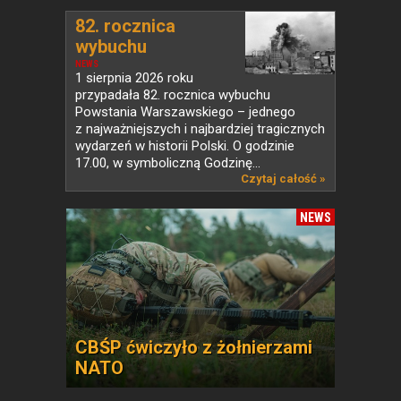
82. rocznica
wybuchu
Powstania...
NEWS
1 sierpnia 2026 roku
przypadała 82. rocznica wybuchu
Powstania Warszawskiego – jednego
z najważniejszych i najbardziej tragicznych
wydarzeń w historii Polski. O godzinie
17.00, w symboliczną Godzinę...
Czytaj całość »
NEWS
CBŚP ćwiczyło z żołnierzami
NATO