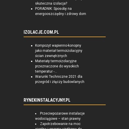
skuteczna izolacja?
PORADNIK: Sposoby na
energooszczędny i zdrowy dom
IZOLACJE.COM.PL
Kompozyt wapienno-konopny
jako materiał termoizolacyjny
ścian zewnętrznych
Materiały termoizolacyjne
przeznaczone do wysokich
temperatur -...
Warunki Techniczne 2021 dla
przegród i złączy budowlanych
RYNEKINSTALACYJNY.PL
Przeciwpożarowe instalacje
wodociągowe – stan prawny
Zapotrzebowanie na moc