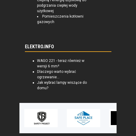
cieplną i energię użytkową do
podgrzania ciepłej wody
użytkowej
Pomieszczenia kotłowni
gazowych
ELEKTRO.INFO
WAGO 221 - teraz również w
wersji 6 mm²
Dlaczego warto wybrać
ogrzewanie...
Jak wybrać lampy wiszące do
domu?