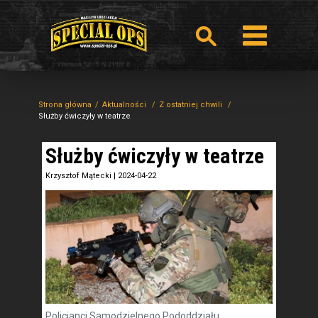
Strona główna
Aktualności
Z ostatniej chwili
Służby ćwiczyły w teatrze
Służby ćwiczyły w teatrze
Krzysztof Mątecki
|
2024-04-22
Policjanci Samodzielnego Pododdziału