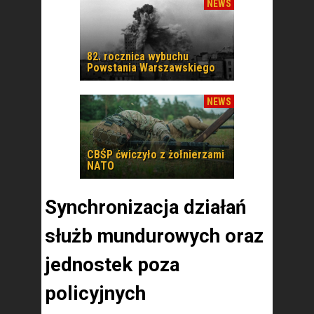
NEWS
82. rocznica wybuchu
Powstania Warszawskiego
NEWS
CBŚP ćwiczyło z żołnierzami
NATO
Synchronizacja działań
służb mundurowych oraz
jednostek poza
policyjnych