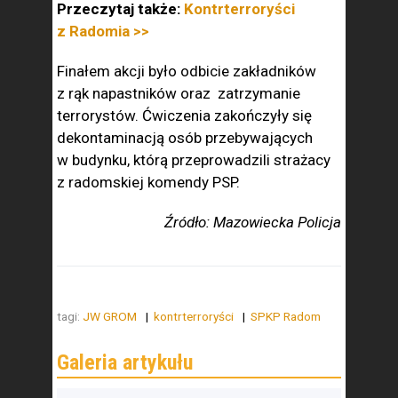
Przeczytaj także:
Kontrterroryści
z Radomia >>
Finałem akcji było odbicie zakładników
z rąk napastników oraz zatrzymanie
terrorystów. Ćwiczenia zakończyły się
dekontaminacją osób przebywających
w budynku, którą przeprowadzili strażacy
z radomskiej komendy PSP.
Źródło: Mazowiecka Policja
tagi:
JW GROM
kontrterroryści
SPKP Radom