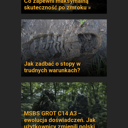
Co zapewni maksymalną
skuteczność po zmroku »
Jak zadbać o stopy w
trudnych warunkach?
MSBS GROT C14 A3 –
ewolucja doświadczeń. Jak
użytkownicy zmienili polski