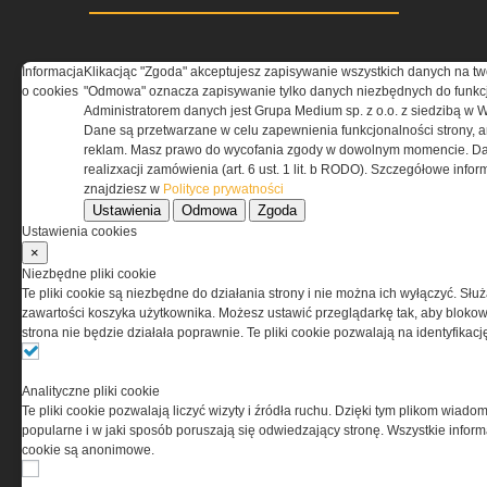
Informacja
Klikacjąc "Zgoda" akceptujesz zapisywanie wszystkich danych na tw
o cookies
"Odmowa" oznacza zapisywanie tylko danych niezbędnych do funkcj
Administratorem danych jest Grupa Medium sp. z o.o. z siedzibą w 
Dane są przetwarzane w celu zapewnienia funkcjonalności strony, a
reklam. Masz prawo do wycofania zgody w dowolnym momencie. Da
realizxacji zamówienia (art. 6 ust. 1 lit. b RODO). Szczegółowe inf
O NAS
znajdziesz w
Polityce prywatności
Ustawienia
Odmowa
Zgoda
Ustawienia cookies
Codzienne źródło informacji o taktyce, szkoleniu,
×
misjach bojowych, uzbrojeniu, umundurowaniu
Niezbędne pliki cookie
i wyposażeniu jednostek specjalnych w kraju i na świecie.
Te pliki cookie są niezbędne do działania strony i nie można ich wyłączyć. Słu
zawartości koszyka użytkownika. Możesz ustawić przeglądarkę tak, aby blokował
strona nie będzie działała poprawnie. Te pliki cookie pozwalają na identyfika
REGULAMIN
Analityczne pliki cookie
Te pliki cookie pozwalają liczyć wizyty i źródła ruchu. Dzięki tym plikom wiadom
popularne i w jaki sposób poruszają się odwiedzający stronę. Wszystkie inform
Regulamin określa zasady korzystania z portalu
cookie są anonimowe.
www.special-ops.pl