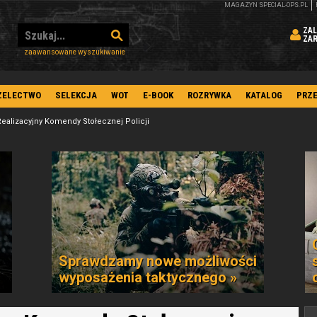
MAGAZYN SPECIAL-OPS.PL
ZAL
ZA
zaawansowane wyszukiwanie
ZELECTWO
SELEKCJA
WOT
E-BOOK
ROZRYWKA
KATALOG
PRZ
Realizacyjny Komendy Stołecznej Policji
Sprawdzamy nowe możliwości
wyposażenia taktycznego »