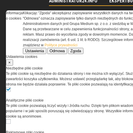
ADMINISTRATOR24.INFO
EKSPERTBU
Informacja
Klikacjąc "Zgoda" akceptujesz zapisywanie wszystkich danych na tw
Betonowe donice do ogrodów,
Na co zwrócić
o cookies
"Odmowa" oznacza zapisywanie tylko danych niezbędnych do funkcj
na skwery i...
zakupie bramy
Administratorem danych jest Grupa Medium sp. z o.o. z siedzibą w 
Jak wygłuszyć i ocieplić piwnicę
Ocieplenie po
Dane są przetwarzane w celu zapewnienia funkcjonalności strony, a
Rynek nieruchomości
skuteczna izo
reklam. Masz prawo do wycofania zgody w dowolnym momencie. Da
Darmowe ebooki dla zarządców
PORADNIK: Sp
realizxacji zamówienia (art. 6 ust. 1 lit. b RODO). Szczegółowe inf
nieruchomości
energooszczę
znajdziesz w
Polityce prywatności
Ustawienia
Odmowa
Zgoda
Ustawienia cookies
×
Niezbędne pliki cookie
Te pliki cookie są niezbędne do działania strony i nie można ich wyłączyć. Słu
zawartości koszyka użytkownika. Możesz ustawić przeglądarkę tak, aby blokował
strona nie będzie działała poprawnie. Te pliki cookie pozwalają na identyfika
Analityczne pliki cookie
Te pliki cookie pozwalają liczyć wizyty i źródła ruchu. Dzięki tym plikom wiadom
popularne i w jaki sposób poruszają się odwiedzający stronę. Wszystkie inform
cookie są anonimowe.
O NAS
Reklamowe pliki cookie