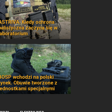
ASTRIVA. Kiedy ochrona
balistyczna zaczyna się w
laboratorium
BOSP wchodzi na polski
rynek. Obuwie tworzone z
jednostkami specjalnymi