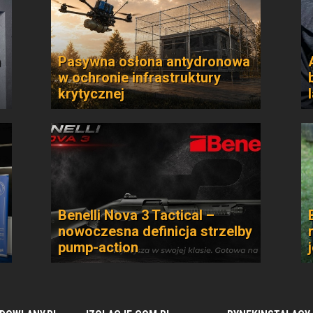
n
Pasywna osłona antydronowa
w ochronie infrastruktury
krytycznej
Benelli Nova 3 Tactical –
nowoczesna definicja strzelby
pump-action