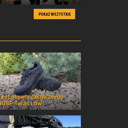
POKAŻ WSZYSTKIE
Test obuwia taktycznego
BOSP Taras Low