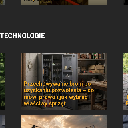
 TECHNOLOGIE
Przechowywanie broni po
uzyskaniu pozwolenia – co
mówi prawo i jak wybrać
właściwy sprzęt