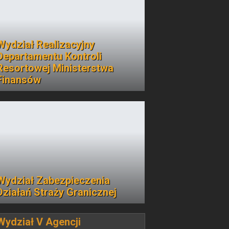
Wydział Realizacyjny
Departamentu Kontroli
Resortowej Ministerstwa
Finansów
Wydział Zabezpieczenia
Działań Straży Granicznej
Wydział V Agencji