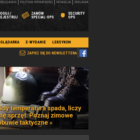
REGULAMIN
POLITYKA PRYWATNOŚCI
REDAKCJA
REKLAMA
OGUJ /
ZAMÓW
SECURITY
REJESTRUJ
SPECIAL-OPS
OPS
EGLĄDARKA
E-WYDANIE
LEKSYKON
ZAPISZ SIĘ DO NEWSLETTERA
Gdy temperatura spada, liczy
się sprzęt. Poznaj zimowe
obuwie taktyczne »