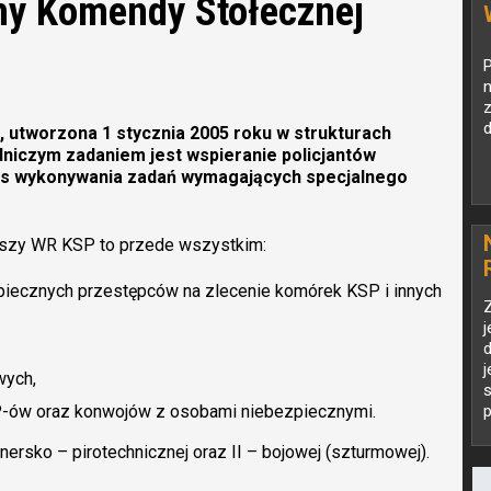
jny Komendy Stołecznej
P
z
d
a, utworzona 1 stycznia 2005 roku w strukturach
dniczym zadaniem jest wspieranie policjantów
s wykonywania zadań wymagających specjalnego
uszy WR KSP to przede wszystkim:
iecznych przestępców na zlecenie komórek KSP i innych
Z
j
d
j
wych,
s
P-ów oraz konwojów z osobami niebezpiecznymi.
p
nersko – pirotechnicznej oraz II – bojowej (szturmowej).