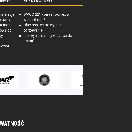
NY.PL
ELEKTRO.INFO
nstalacje
WAGO 221 - teraz również w
prawny
wersji 6 mm²
na moc
Dlaczego warto wybrać
tkową do
ogrzewanie...
dy
Jak wybrać lampy wiszące do
domu?
łowni
WATNOŚĆ