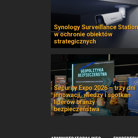
Synology Surveillance Statio
w ochronie obiektów
strategicznych
Security Expo 2026 – trzy dni
innowacji, wiedzy i spotkań
liderów branży
bezpieczeństwa