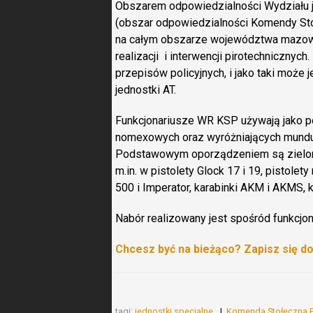
Obszarem odpowiedzialności Wydziału j
(obszar odpowiedzialności Komendy Stoł
na całym obszarze województwa mazowie
realizacji i interwencji pirotechnicznych
przepisów policyjnych, i jako taki moż
jednostki AT.
Funkcjonariusze WR KSP używają jako
nomexowych oraz wyróżniających mundu
Podstawowym oporządzeniem są zielone
m.in. w pistolety Glock 17 i 19, pist
500 i Imperator, karabinki AKM i AKMS,
Nabór realizowany jest spośród funkcjona
Chcesz być na bieżąco? Zapisz się d
tagi:
jednostki specjalne
Komenda Stołeczna P