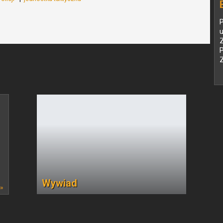
P
Z
Wywiad
 »