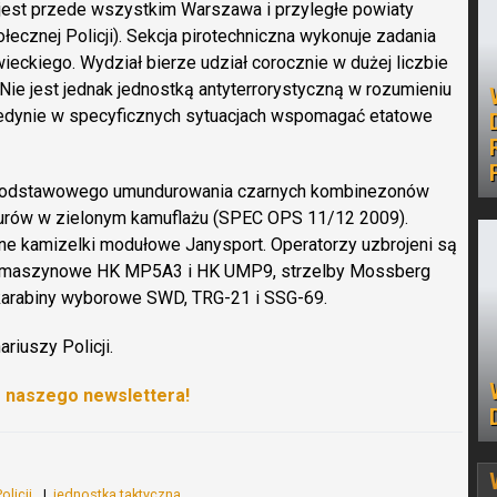
est przede wszystkim Warszawa i przyległe powiaty
ecznej Policji). Sekcja pirotechniczna wykonuje zadania
ckiego. Wydział bierze udział corocznie w dużej liczbie
. Nie jest jednak jednostką antyterrorystyczną w rozumieniu
e jedynie w specyficznych sytuacjach wspomagać etatowe
 podstawowego umundurowania czarnych kombinezonów
rów w zielonym kamuflażu (SPEC OPS 11/12 2009).
 kamizelki modułowe Janysport. Operatorzy uzbrojeni są
olety maszynowe HK MP5A3 i HK UMP9, strzelby Mossberg
 karabiny wyborowe SWD, TRG-21 i SSG-69.
riuszy Policji.
o naszego newslettera!
olicji
jednostka taktyczna