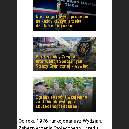
Nie ma gotowych procedur
na każdy kryzys, trzeba
działać elastycznie
Pirotechnicy Zespołu
Interwencji Specjalnych
Straży Granicznej - wywiad
Zgrany zespół i wzajemne
zaufanie decydują o
skuteczności działań
Od roku 1976 funkcjonariusz Wydziału
Zabezpieczenia Stołecznego Urzędu