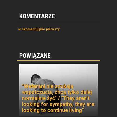
KOMENTARZE
skomentuj jako pierwszy
POWIĄZANE
"Weterani nie szukają
współczucia, chcą tylko dalej
normalnie żyć" / "They aren’t
looking for sympathy, they are
looking to continue living"