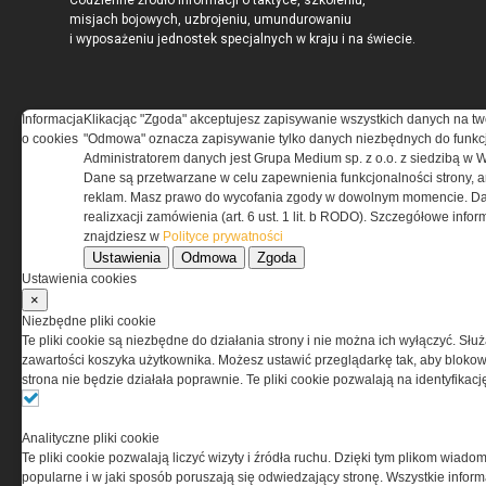
Codzienne źródło informacji o taktyce, szkoleniu,
misjach bojowych, uzbrojeniu, umundurowaniu
i wyposażeniu jednostek specjalnych w kraju i na świecie.
Informacja
Klikacjąc "Zgoda" akceptujesz zapisywanie wszystkich danych na tw
o cookies
"Odmowa" oznacza zapisywanie tylko danych niezbędnych do funkcj
REGULAMIN
Administratorem danych jest Grupa Medium sp. z o.o. z siedzibą w 
Dane są przetwarzane w celu zapewnienia funkcjonalności strony, a
Regulamin określa zasady korzystania z portalu
reklam. Masz prawo do wycofania zgody w dowolnym momencie. Da
www.special-ops.pl
realizxacji zamówienia (art. 6 ust. 1 lit. b RODO). Szczegółowe inf
znajdziesz w
Polityce prywatności
Ustawienia
Odmowa
Zgoda
Korzystanie z portalu jest równoznaczne
Ustawienia cookies
z zaakceptowaniem warunków ustanowionych
×
przez Grupa MEDIUM Spółka z ograniczoną
Niezbędne pliki cookie
odpowiedzialnością Spółka komandytowa, nr KRS:
Te pliki cookie są niezbędne do działania strony i nie można ich wyłączyć. Słu
0000537655, NIP 1132860378, REGON 146393437
zawartości koszyka użytkownika. Możesz ustawić przeglądarkę tak, aby blokował
(zwana dalej Grupa MEDIUM) w postaci Regulaminu.
strona nie będzie działała poprawnie. Te pliki cookie pozwalają na identyfika
Przeczytaj regulamin
Analityczne pliki cookie
Te pliki cookie pozwalają liczyć wizyty i źródła ruchu. Dzięki tym plikom wiadom
popularne i w jaki sposób poruszają się odwiedzający stronę. Wszystkie inform