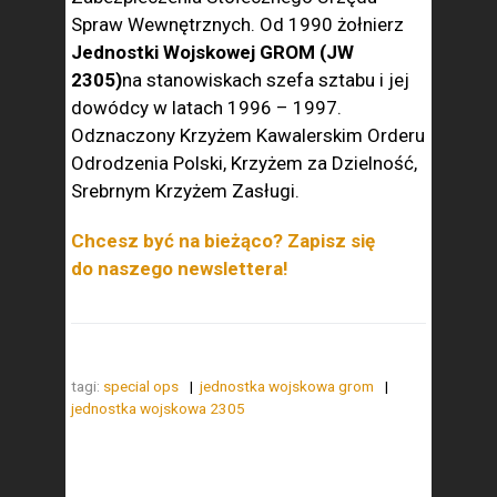
Spraw Wewnętrznych. Od 1990 żołnierz
Jednostki Wojskowej GROM (JW
2305)
na stanowiskach szefa sztabu i jej
dowódcy w latach 1996 – 1997.
Odznaczony Krzyżem Kawalerskim Orderu
Odrodzenia Polski, Krzyżem za Dzielność,
Srebrnym Krzyżem Zasługi.
Chcesz być na bieżąco? Zapisz się
do naszego newslettera!
tagi:
special ops
jednostka wojskowa grom
jednostka wojskowa 2305