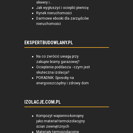
skwery i...
Jak wygłuszyć i ocieplić piwnicę
Rynek nieruchomości
Darmowe ebooki dla zarządców
nieruchomości
EKSPERTBUDOWLANY.PL
Na co zwrócić uwagę przy
zakupie bramy garażowej?
Ocieplenie poddasza - czym jest
skuteczna izolacja?
PORADNIK: Sposoby na
energooszczędny i zdrowy dom
IZOLACJE.COM.PL
Kompozyt wapienno-konopny
jako materiał termoizolacyjny
ścian zewnętrznych
Materiały termoizolacyjne