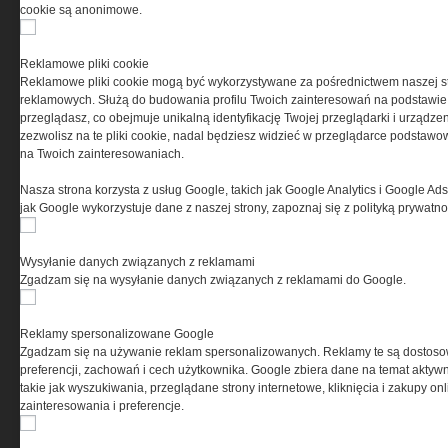
cookie są anonimowe.
PRYWATNOŚĆ
Reklamowe pliki cookie
Reklamowe pliki cookie mogą być wykorzystywane za pośrednictwem naszej s
Ta witryna wykorzystuje pliki cookies do przechowywania
reklamowych. Służą do budowania profilu Twoich zainteresowań na podstawie i
informacji na Twoim komputerze. Pliki cookies stosujemy
przeglądasz, co obejmuje unikalną identyfikację Twojej przeglądarki i urządze
w celu świadczenia usług na najwyższym poziomie,
zezwolisz na te pliki cookie, nadal będziesz widzieć w przeglądarce podstawow
w tym w sposób dostosowany do indywidualnych potrzeb.
na Twoich zainteresowaniach.
Korzystanie z witryny bez zmiany ustawień dotyczących
cookies oznacza, że będą one zamieszczane w Twoim
Nasza strona korzysta z usług Google, takich jak Google Analytics i Google Ads
urządzeniu końcowym. W każdym momencie możesz
jak Google wykorzystuje dane z naszej strony, zapoznaj się z polityką prywatn
dokonać zmiany ustawień przeglądarki dotyczących
cookies. Nim Państwo zaczną korzystać z naszego
serwisu prosimy o zapoznanie się z naszą
polityką
Wysyłanie danych związanych z reklamami
prywatności
oraz
informacją o cookies
.
Zgadzam się na wysyłanie danych związanych z reklamami do Google.
Reklamy spersonalizowane Google
Zgadzam się na używanie reklam spersonalizowanych. Reklamy te są dostos
preferencji, zachowań i cech użytkownika. Google zbiera dane na temat aktywn
takie jak wyszukiwania, przeglądane strony internetowe, kliknięcia i zakupy onl
zainteresowania i preferencje.
Copyright © 2004-2019 Grupa MEDIUM Spółka z ograniczoną odpowiedzialnością
Spółka komandytowa, nr KRS: 0000537655. Wszelkie prawa, w tym Autora, Wydawcy i