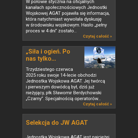
W połowie stycznia na oficjalnych
kanałach społecznościowych Jednostki
Wojskowej AGAT pojawiła się informacja,
która natychmiast wywołała dyskusję
w środowisku wojskowym. Hasło „pełny
proces w 4 dni” zostało...
Czytaj całość »
„Siła i ogień. Po
nas tylko...
Trzydziestego czerwca
2025 roku swoje 14-lecie obchodzi
Jednostka Wojskowa AGAT. Jej twórcą
i pierwszym dowódcą był, dziś już
nieżyjący, płk Sławomir Berdychowski
„Czarny”. Specjalnością operatorów...
Czytaj całość »
Selekcja do JW AGAT
Jednostka Wojskowa AGAT jest najciężej