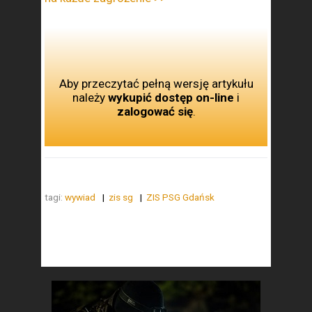
Aby przeczytać pełną wersję artykułu
należy
wykupić dostęp on-line
i
zalogować się
.
tagi:
wywiad
zis sg
ZIS PSG Gdańsk