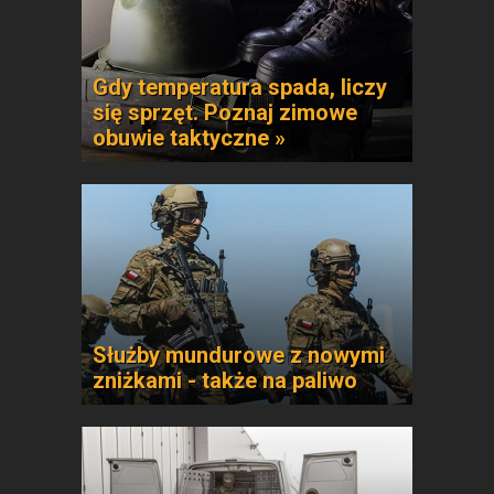
Gdy temperatura spada, liczy
się sprzęt. Poznaj zimowe
obuwie taktyczne »
Służby mundurowe z nowymi
zniżkami - także na paliwo