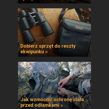
Dobierz sprzęt do reszty
ekwipunku »
Jak wzmocnić ochronę ciała
przed odłamkami »