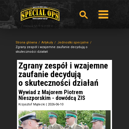
Strona główna
Artykuły
Jednostki specjalne
Zgrany zespół i wzajemne zaufanie decydują o
skuteczności działań
Zgrany zespół i wzajemne
zaufanie decydują
o skuteczności działań
Wywiad z Majorem Piotrem
Nieszporskim - dowódcą ZIS
Krzysztof Mątecki
|
2026-06-10