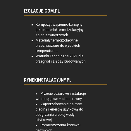
IZOLACJE.COM.PL
Kompozyt wapienno-konopny
jako materiał termoizolacyjny
ścian zewnętrznych
Materiały termoizolacyjne
przeznaczone do wysokich
temperatur -...
Warunki Techniczne 2021 dla
przegród i złączy budowlanych
RYNEKINSTALACYJNY.PL
Przeciwpożarowe instalacje
wodociągowe – stan prawny
Zapotrzebowanie na moc
cieplną i energię użytkową do
podgrzania ciepłej wody
użytkowej
Pomieszczenia kotłowni
gazowych