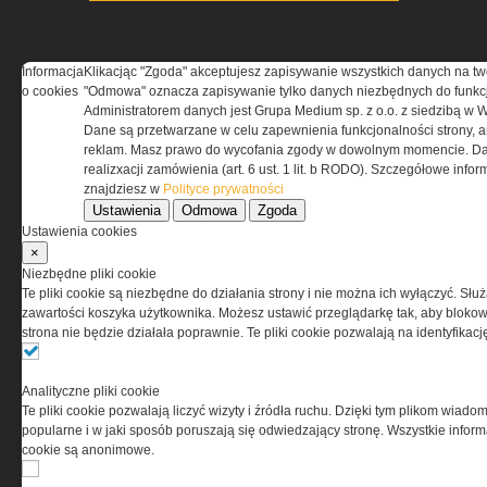
Informacja
Klikacjąc "Zgoda" akceptujesz zapisywanie wszystkich danych na tw
o cookies
"Odmowa" oznacza zapisywanie tylko danych niezbędnych do funkcj
O NAS
Administratorem danych jest Grupa Medium sp. z o.o. z siedzibą w 
Dane są przetwarzane w celu zapewnienia funkcjonalności strony, a
reklam. Masz prawo do wycofania zgody w dowolnym momencie. Da
Codzienne źródło informacji o taktyce, szkoleniu,
realizxacji zamówienia (art. 6 ust. 1 lit. b RODO). Szczegółowe inf
misjach bojowych, uzbrojeniu, umundurowaniu
znajdziesz w
Polityce prywatności
i wyposażeniu jednostek specjalnych w kraju i na świecie.
Ustawienia
Odmowa
Zgoda
Ustawienia cookies
×
Niezbędne pliki cookie
Te pliki cookie są niezbędne do działania strony i nie można ich wyłączyć. Słu
REGULAMIN
zawartości koszyka użytkownika. Możesz ustawić przeglądarkę tak, aby blokował
strona nie będzie działała poprawnie. Te pliki cookie pozwalają na identyfika
Regulamin określa zasady korzystania z portalu
www.special-ops.pl
Analityczne pliki cookie
Te pliki cookie pozwalają liczyć wizyty i źródła ruchu. Dzięki tym plikom wiadom
Korzystanie z portalu jest równoznaczne
popularne i w jaki sposób poruszają się odwiedzający stronę. Wszystkie inform
z zaakceptowaniem warunków ustanowionych
cookie są anonimowe.
przez Grupa MEDIUM Spółka z ograniczoną
odpowiedzialnością Spółka komandytowa, nr KRS: