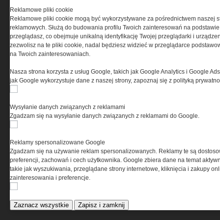
0000537655, NIP 1132860378, REGON 146393437
Reklamowe pliki cookie
(zwana dalej Grupa MEDIUM) w postaci Regulaminu.
Reklamowe pliki cookie mogą być wykorzystywane za pośrednictwem naszej s
reklamowych. Służą do budowania profilu Twoich zainteresowań na podstawie i
przeglądasz, co obejmuje unikalną identyfikację Twojej przeglądarki i urządze
Przeczytaj regulamin
zezwolisz na te pliki cookie, nadal będziesz widzieć w przeglądarce podstawow
na Twoich zainteresowaniach.
Nasza strona korzysta z usług Google, takich jak Google Analytics i Google Ads
jak Google wykorzystuje dane z naszej strony, zapoznaj się z polityką prywatn
PRYWATNOŚĆ
Wysyłanie danych związanych z reklamami
Ta witryna wykorzystuje pliki cookies do przechowywania
Zgadzam się na wysyłanie danych związanych z reklamami do Google.
informacji na Twoim komputerze. Pliki cookies stosujemy
w celu świadczenia usług na najwyższym poziomie,
w tym w sposób dostosowany do indywidualnych potrzeb.
Reklamy spersonalizowane Google
Korzystanie z witryny bez zmiany ustawień dotyczących
Zgadzam się na używanie reklam spersonalizowanych. Reklamy te są dostos
cookies oznacza, że będą one zamieszczane w Twoim
preferencji, zachowań i cech użytkownika. Google zbiera dane na temat aktywn
urządzeniu końcowym. W każdym momencie możesz
takie jak wyszukiwania, przeglądane strony internetowe, kliknięcia i zakupy onl
dokonać zmiany ustawień przeglądarki dotyczących
zainteresowania i preferencje.
cookies. Nim Państwo zaczną korzystać z naszego
serwisu prosimy o zapoznanie się z naszą
polityką
prywatności
oraz
informacją o cookies
.
Zaznacz wszystkie
Zapisz i zamknij