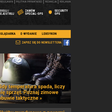
REGULAMIN
POLITYKA PRYWATNOŚCI
REDAKCJA
REKLAMA
OGUJ /
ZAMÓW
SECURITY
REJESTRUJ
SPECIAL-OPS
OPS
EGLĄDARKA
E-WYDANIE
LEKSYKON
ZAPISZ SIĘ DO NEWSLETTERA
Gdy temperatura spada, liczy
się sprzęt. Poznaj zimowe
obuwie taktyczne »