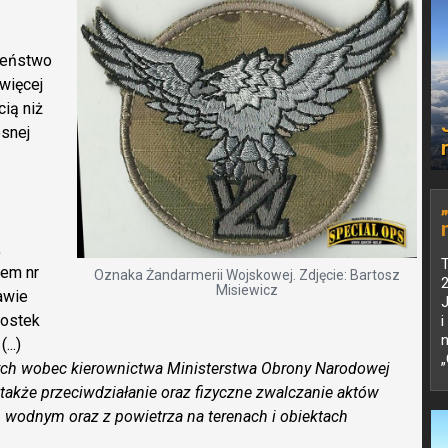
zeństwo
 więcej
cią niż
snej
,
iem nr
Oznaka Żandarmerii Wojskowej. Zdjęcie: Bartosz
2
Misiewicz
awie
nostek
i
n
...)
„
ych wobec kierownictwa Ministerstwa Obrony Narodowej
 także przeciwdziałanie oraz fizyczne zwalczanie aktów
 wodnym oraz z powietrza na terenach i obiektach