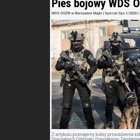
Pies bojowy WDS 
WDS OSŻW w Warszawie Majki
|
Special Ops 1/2020
|
Z artykułu poznajemy kulisy prowadzenia s
Specjalnych Oddziału Specjalnego Żandarmer