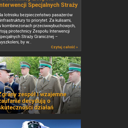
Interwencji Specjalnych Straży
Granicznej - wywiad
Na lotnisku bezpieczeństwo pasażerów
 infrastruktury to priorytet. Za kulisami,
w kombinezonach przeciwwybuchowych,
toją pirotechnicy Zespołu Interwencji
pecjalnych Straży Granicznej –
yszkoleni, by w...
Czytaj całość »
Zgrany zespół i wzajemne
zaufanie decydują o
skuteczności działań