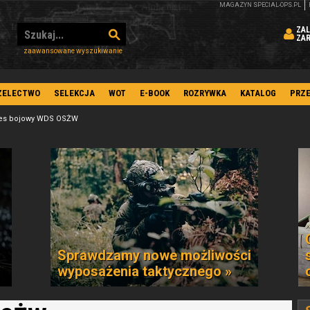
MAGAZYN SPECIAL-OPS.PL
ZAL
ZA
zaawansowane wyszukiwanie
ZELECTWO
SELEKCJA
WOT
E-BOOK
ROZRYWKA
KATALOG
PRZ
es bojowy WDS OSŻW
Sprawdzamy nowe możliwości
wyposażenia taktycznego »