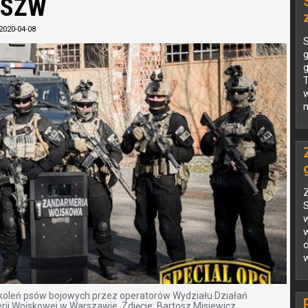
OSŻW
2020-04-08
S
g
g
T
w
Z
S
w
w
zkoleń psów bojowych przez operatorów Wydziału Działań
ii Wojskowej w Warszawie. Zdjęcie: Bartosz Misiewicz