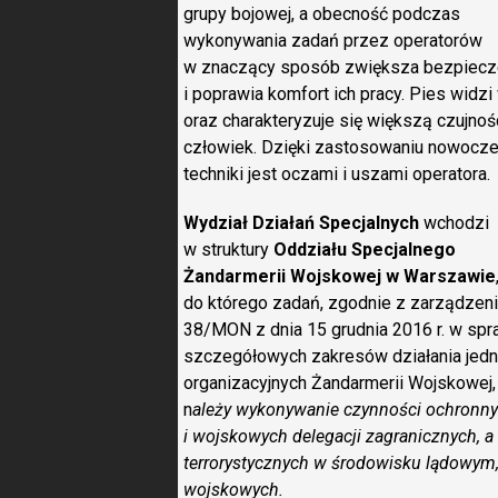
grupy bojowej, a obecność podczas
wykonywania zadań przez operatorów
w znaczący sposób zwiększa bezpiec
i poprawia komfort ich pracy. Pies widzi
oraz charakteryzuje się większą czujnoś
człowiek. Dzięki zastosowaniu nowocze
techniki jest oczami i uszami operatora.
Wydział Działań Specjalnych
wchodzi
w struktury
Oddziału Specjalnego
Żandarmerii Wojskowej w Warszawie
do którego zadań, zgodnie z zarządzen
38/MON z dnia 15 grudnia 2016 r. w spr
szczegółowych zakresów działania jed
organizacyjnych Żandarmerii Wojskowej, (
n
ależy wykonywanie czynności ochronn
i wojskowych delegacji zagranicznych, a
terrorystycznych w środowisku lądowym,
wojskowych.