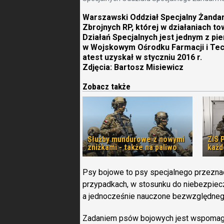
Warszawski Oddział Specjalny Żandarm
Zbrojnych RP, której w działaniach 
Działań Specjalnych jest jednym z p
w Wojskowym Ośrodku Farmacji i Tec
atest uzyskał w styczniu 2016 r.
Zdjęcia: Bartosz Misiewicz
Zobacz także
Służby mundurowe z nowymi
ZIS 
zniżkami - także na paliwo
każd
Psy bojowe to psy specjalnego przezna
przypadkach, w stosunku do niebezpiec
a jednocześnie nauczone bezwzględne
Zadaniem psów bojowych jest wspomag