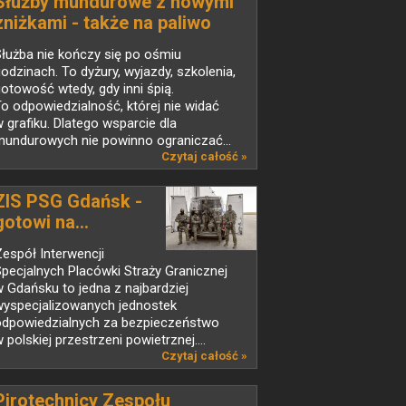
Służby mundurowe z nowymi
zniżkami - także na paliwo
łużba nie kończy się po ośmiu
odzinach. To dyżury, wyjazdy, szkolenia,
otowość wtedy, gdy inni śpią.
o odpowiedzialność, której nie widać
 grafiku. Dlatego wsparcie dla
mundurowych nie powinno ograniczać...
Czytaj całość »
ZIS PSG Gdańsk -
gotowi na...
espół Interwencji
pecjalnych Placówki Straży Granicznej
 Gdańsku to jedna z najbardziej
wyspecjalizowanych jednostek
odpowiedzialnych za bezpieczeństwo
 polskiej przestrzeni powietrznej....
Czytaj całość »
Pirotechnicy Zespołu