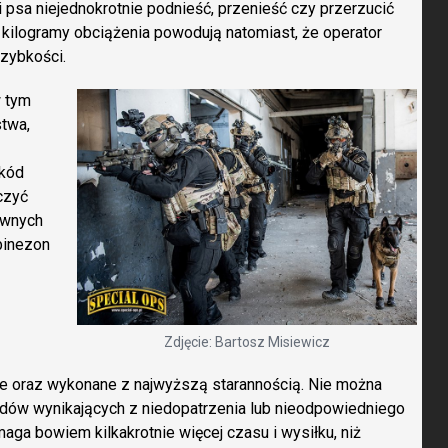
 psa niejednokrotnie podnieść, przenieść czy przerzucić
kilogramy obciążenia powodują natomiast, że operator
szybkości.
w tym
twa,
zkód
czyć
ewnych
binezon
Zdjęcie: Bartosz Misiewicz
ne oraz wykonane z najwyższą starannością. Nie można
ędów wynikających z niedopatrzenia lub nieodpowiedniego
ga bowiem kilkakrotnie więcej czasu i wysiłku, niż