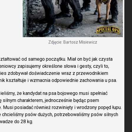
Zdjęcie: Bartosz Misiewicz
ształtować od samego początku. Miał on być jak czysta
leniowcy zapisujemy określone słowa i gesty, czyli to,
y pies zdobywał doświadczenie wraz z przewodnikiem
ik kształtuje i wzmacnia odpowiednie zachowania u psa.
zieliśmy, że kandydat na psa bojowego musi spełniać
ię silnym charakterem, jednocześnie będąc psem
 Musi posiadać również rozwinięty i wrodzony popęd łupu.
ie chcieliśmy psów dużych, potrzebowaliśmy psów silnych
 wadze do 28 kg.