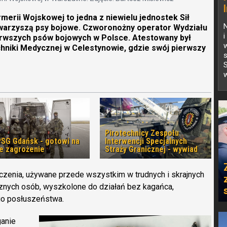
erii Wojskowej to jedna z niewielu jednostek Sił
towarzyszą psy bojowe. Czworonożny operator Wydziału
i
ierwszych psów bojowych w Polsce. Atestowany był
hniki Medycznej w Celestynowie, gdzie swój pierwszy
s
S
w
Pirotechnicy Zespołu
PSG Gdańsk - gotowi na
Interwencji Specjalnych
e zagrożenie
Straży Granicznej - wywiad
czenia, używane przede wszystkim w trudnych i skrajnych
znych osób, wyszkolone do działań bez kagańca,
go posłuszeństwa.
anie