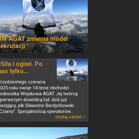
JW AGAT zmienia model
rekrutacji
„Siła i ogień. Po
nas tylko...
Trzydziestego czerwca
025 roku swoje 14-lecie obchodzi
Jednostka Wojskowa AGAT. Jej twórcą
 pierwszym dowódcą był, dziś już
ieżyjący, płk Sławomir Berdychowski
Czarny”. Specjalnością operatorów...
Czytaj całość »