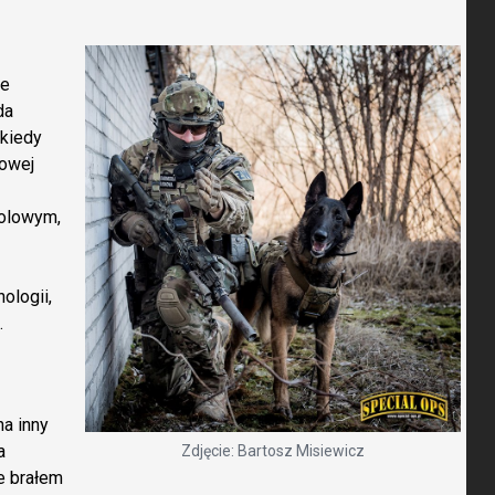
ie
da
 kiedy
kowej
olowym,
ologii,
.
a inny
a
Zdjęcie: Bartosz Misiewicz
e brałem