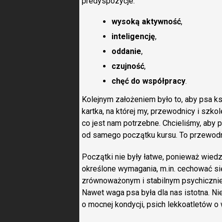
predyspozycje:
wysoką aktywność
,
inteligencję
,
oddanie
,
czujność
,
chęć do współpracy
.
Kolejnym założeniem było to, aby psa k
kartka, na której my, przewodnicy i szko
co jest nam potrzebne. Chcieliśmy, ab
od samego początku kursu. To przewodn
Początki nie były łatwe, ponieważ wied
określone wymagania, m.in. cechować s
zrównoważonym i stabilnym psychicznie.
Nawet waga psa była dla nas istotna. N
o mocnej kondycji, psich lekkoatletów o