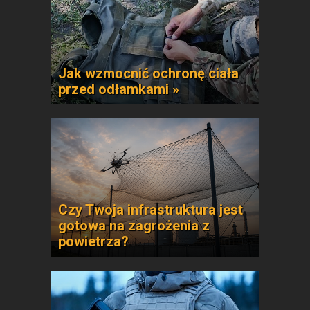
Jak wzmocnić ochronę ciała
przed odłamkami »
Czy Twoja infrastruktura jest
gotowa na zagrożenia z
powietrza?