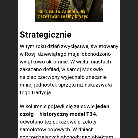
Survival to za mało, by
przetrwać realny kryzys
Strategicznie
W tym roku dzień zwycięstwa, świętowany
w Rosji dziewiątego maja, obchodzono
wyjątkowo skromnie. W wielu miastach
zakazano defilad, w samej Moskwie
na plac czerwony wyjechało znacznie
mniej jednostek sprzętu niż nakazywała
tego tradycja.
W kolumnie pojawił się zaledwie
jeden
czołg – historyczny model T34
,
odwołano też pokazowe przeloty
samolotów bojowych. W dniach
poprzedzających obchody nad obiektami