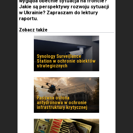
wygląda obecnie sytuacja na froncie?
Jakie są perspektywy rozwoju sytuacji
w Ukrainie? Zapraszam do lektury
raportu.
Zobacz także
Synology Surveillance
Station w ochronie obiektów
strategicznych
Pasywna osłona
antydronowa w ochronie
infrastruktury krytycznej