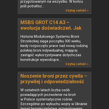
przygotowanym na wszystko. W końcu
jeśli potrafisz...
Czytaj całość »
MSBS GROT C14 A3 –
ewolucja doświadczeń. Jak
użytkownicy zmienili polski
Historia Modułowego Systemu Broni
karabinek
Strzeleckiej sięga początku XXI wieku,
kiedy rozpoczęto prace nad nową rodziną
polskiej broni indywidualnej, mającej
zastąpić wykorzystywane dotychczas
konstrukcje wywodzące...
Czytaj całość »
Noszenie broni przez cywila –
przywilej i odpowiedzialność
(cz.1)
W ostatnich latach liczba osób
posiadających pozwolenie na broń
w Polsce systematycznie rośnie.
Szczególnie po wybuchu wojny w Ukrainie
temat bezpieczeństwa, przygotowania