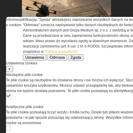
Informacja
Klikacjąc "Zgoda" akceptujesz zapisywanie wszystkich danych na tw
o cookies
"Odmowa" oznacza zapisywanie tylko danych niezbędnych do funkcj
Pasywna osłona antydronowa
Administratorem danych jest Grupa Medium sp. z o.o. z siedzibą w 
Dane są przetwarzane w celu zapewnienia funkcjonalności strony, a
w ochronie infrastruktury
reklam. Masz prawo do wycofania zgody w dowolnym momencie. Da
krytycznej
realizxacji zamówienia (art. 6 ust. 1 lit. b RODO). Szczegółowe inf
znajdziesz w
Polityce prywatności
Ustawienia
Odmowa
Zgoda
Ustawienia cookies
×
Niezbędne pliki cookie
Te pliki cookie są niezbędne do działania strony i nie można ich wyłączyć. Słu
zawartości koszyka użytkownika. Możesz ustawić przeglądarkę tak, aby blokował
strona nie będzie działała poprawnie. Te pliki cookie pozwalają na identyfika
ASTRIVA. Kiedy ochrona
balistyczna zaczyna się w
Analityczne pliki cookie
laboratorium
Te pliki cookie pozwalają liczyć wizyty i źródła ruchu. Dzięki tym plikom wiadom
popularne i w jaki sposób poruszają się odwiedzający stronę. Wszystkie inform
cookie są anonimowe.