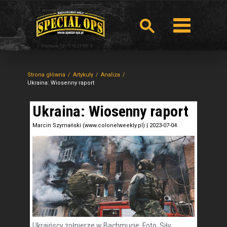
Strona główna
Artykuły
Analiza
Ukraina: Wiosenny raport
Ukraina: Wiosenny raport
Marcin Szymański (www.colonelweekly.pl)
|
2023-07-04
Ukraińscy żołnierze w Bachmucie. Foto. Siły