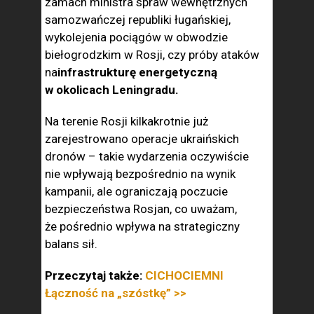
zamach ministra spraw wewnętrznych
samozwańczej republiki ługańskiej,
wykolejenia pociągów w obwodzie
biełogrodzkim w Rosji, czy próby ataków
na
infrastrukturę energetyczną
w okolicach Leningradu.
Na terenie Rosji kilkakrotnie już
zarejestrowano operacje ukraińskich
dronów – takie wydarzenia oczywiście
nie wpływają bezpośrednio na wynik
kampanii, ale ograniczają poczucie
bezpieczeństwa Rosjan, co uważam,
że pośrednio wpływa na strategiczny
balans sił.
Przeczytaj także:
CICHOCIEMNI
Łączność na „szóstkę” >>