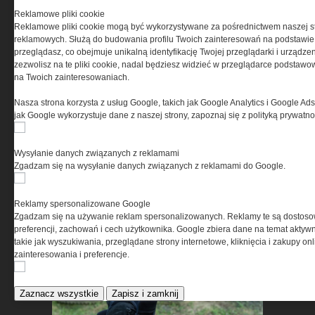
Reklamowe pliki cookie
Reklamowe pliki cookie mogą być wykorzystywane za pośrednictwem naszej s
reklamowych. Służą do budowania profilu Twoich zainteresowań na podstawie i
Security Expo 2026 – trzy dni
przeglądasz, co obejmuje unikalną identyfikację Twojej przeglądarki i urządze
innowacji, wiedzy i spotkań
zezwolisz na te pliki cookie, nadal będziesz widzieć w przeglądarce podstawow
na Twoich zainteresowaniach.
liderów branży
bezpieczeństwa
Nasza strona korzysta z usług Google, takich jak Google Analytics i Google Ads
jak Google wykorzystuje dane z naszej strony, zapoznaj się z polityką prywatn
Wysyłanie danych związanych z reklamami
Zgadzam się na wysyłanie danych związanych z reklamami do Google.
Reklamy spersonalizowane Google
Zgadzam się na używanie reklam spersonalizowanych. Reklamy te są dostos
Benelli Nova 3 Tactical –
preferencji, zachowań i cech użytkownika. Google zbiera dane na temat aktywn
nowoczesna definicja strzelby
takie jak wyszukiwania, przeglądane strony internetowe, kliknięcia i zakupy onl
pump-action
zainteresowania i preferencje.
Zaznacz wszystkie
Zapisz i zamknij