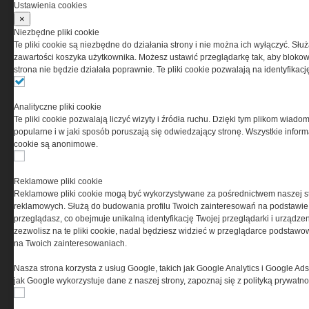
Korzystanie z portalu jest równoznaczne
Ustawienia cookies
z zaakceptowaniem warunków ustanowionych
×
przez Grupa MEDIUM Spółka z ograniczoną
Niezbędne pliki cookie
odpowiedzialnością Spółka komandytowa, nr KRS:
Te pliki cookie są niezbędne do działania strony i nie można ich wyłączyć. Słu
0000537655, NIP 1132860378, REGON 146393437
zawartości koszyka użytkownika. Możesz ustawić przeglądarkę tak, aby blokował
(zwana dalej Grupa MEDIUM) w postaci Regulaminu.
strona nie będzie działała poprawnie. Te pliki cookie pozwalają na identyfika
Przeczytaj regulamin
Analityczne pliki cookie
Te pliki cookie pozwalają liczyć wizyty i źródła ruchu. Dzięki tym plikom wiadom
popularne i w jaki sposób poruszają się odwiedzający stronę. Wszystkie inform
cookie są anonimowe.
PRYWATNOŚĆ
Reklamowe pliki cookie
Reklamowe pliki cookie mogą być wykorzystywane za pośrednictwem naszej s
Ta witryna wykorzystuje pliki cookies do przechowywania
reklamowych. Służą do budowania profilu Twoich zainteresowań na podstawie i
informacji na Twoim komputerze. Pliki cookies stosujemy
przeglądasz, co obejmuje unikalną identyfikację Twojej przeglądarki i urządze
w celu świadczenia usług na najwyższym poziomie,
zezwolisz na te pliki cookie, nadal będziesz widzieć w przeglądarce podstawow
w tym w sposób dostosowany do indywidualnych potrzeb.
na Twoich zainteresowaniach.
Korzystanie z witryny bez zmiany ustawień dotyczących
cookies oznacza, że będą one zamieszczane w Twoim
Nasza strona korzysta z usług Google, takich jak Google Analytics i Google Ads
urządzeniu końcowym. W każdym momencie możesz
jak Google wykorzystuje dane z naszej strony, zapoznaj się z polityką prywatn
dokonać zmiany ustawień przeglądarki dotyczących
cookies. Nim Państwo zaczną korzystać z naszego