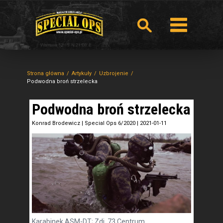
Strona główna
Artykuły
Uzbrojenie
Podwodna broń strzelecka
Podwodna broń strzelecka
Konrad Brodewicz
|
Special Ops 6/2020
|
2021-01-11
Karabinek ASM-DT; Zdj. 73 Centrum