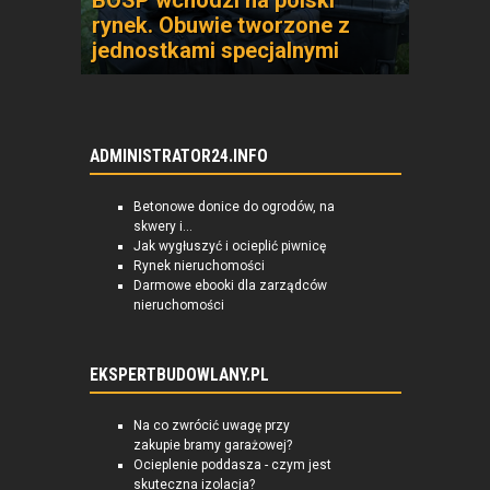
BOSP wchodzi na polski
rynek. Obuwie tworzone z
jednostkami specjalnymi
ADMINISTRATOR24.INFO
Betonowe donice do ogrodów, na
skwery i...
Jak wygłuszyć i ocieplić piwnicę
Rynek nieruchomości
Darmowe ebooki dla zarządców
nieruchomości
EKSPERTBUDOWLANY.PL
Na co zwrócić uwagę przy
zakupie bramy garażowej?
Ocieplenie poddasza - czym jest
skuteczna izolacja?