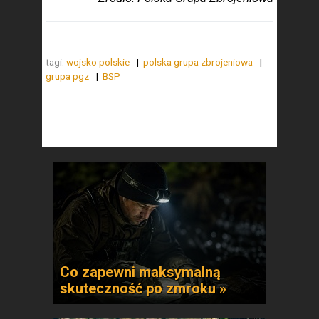
tagi:
wojsko polskie
polska grupa zbrojeniowa
grupa pgz
BSP
Co zapewni maksymalną
skuteczność po zmroku »