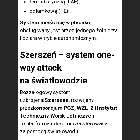
termobaryczną (FAE),
odłamkową (HE).
System mieści się w plecaku
,
obsługiwany jest przez jednego żołnierza
i działa w trybie autonomicznym.
Szerszeń – system one-
way attack
na światłowodzie
Bezzałogowy system
uzbrojenia
Szerszeń
, rozwijany
przez
konsorcjum PGZ, WZL-2 i Instytut
Techniczny Wojsk Lotniczych
,
to platforma uderzeniowa sterowana
za pomocą światłowodu.