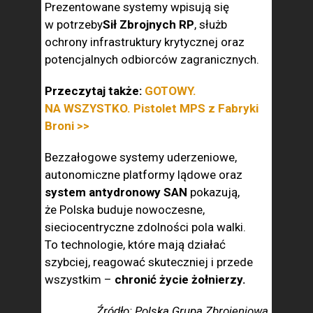
Prezentowane systemy wpisują się
w potrzeby
Sił Zbrojnych RP
, służb
ochrony infrastruktury krytycznej oraz
potencjalnych odbiorców zagranicznych.
Przeczytaj także:
GOTOWY.
NA WSZYSTKO. Pistolet MPS z Fabryki
Broni >>
Bezzałogowe systemy uderzeniowe,
autonomiczne platformy lądowe oraz
system antydronowy SAN
pokazują,
że Polska buduje nowoczesne,
sieciocentryczne zdolności pola walki.
To technologie, które mają działać
szybciej, reagować skuteczniej i przede
wszystkim –
chronić życie żołnierzy.
Źródło: Polska Grupa Zbrojeniowa