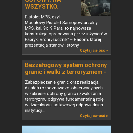
WSZYSTKO.
Pistolet...
Pistolet MPS, czyli
Modułowy Pistolet Samopowtarzalny
MPS, kal. 9x19 Para, to najnowsza
konstrukcja opracowana przez inżynierów
Fabryki Broni „Łucznik" – Radom, której
prezentacja stanowi istotny...
Czytaj całość »
Bezzałogowy system ochrony
granic i walki z terroryzmem -
VTOL EOS C
Zabezpieczenie granic oraz realizacja
działań rozpoznawczo-obserwacyjnych
w zakresie ochrony granic i zwalczania
terroryzmu odgrywa fundamentalną rolę
w działalności ustawowej odpowiednich
instytucji...
Czytaj całość »