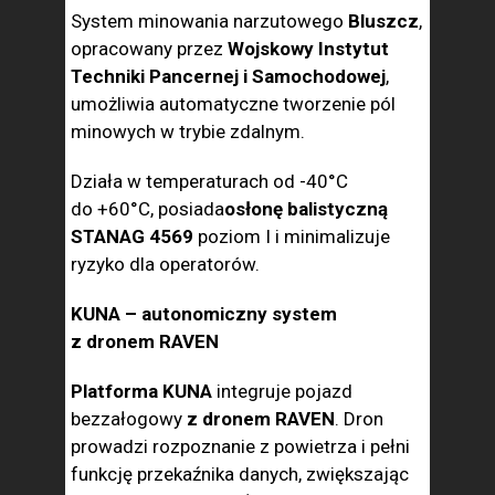
System minowania narzutowego
Bluszcz
,
opracowany przez
Wojskowy Instytut
Techniki Pancernej i Samochodowej
,
umożliwia automatyczne tworzenie pól
minowych w trybie zdalnym.
Działa w temperaturach od -40°C
do +60°C, posiada
osłonę balistyczną
STANAG 4569
poziom I i minimalizuje
ryzyko dla operatorów.
KUNA – autonomiczny system
z dronem RAVEN
Platforma KUNA
integruje pojazd
bezzałogowy
z dronem RAVEN
. Dron
prowadzi rozpoznanie z powietrza i pełni
funkcję przekaźnika danych, zwiększając