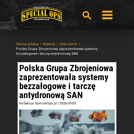
Strona główna
Artykuły
Uzbrojenie
Polska Grupa Zbrojeniowa zaprezentowała systemy
bezzałogowe i tarczę antydronową SAN
Polska Grupa Zbrojeniowa
zaprezentowała systemy
bezzałogowe i tarczę
antydronową SAN
Redakcja SpecialOps.pl
|
2026-03-03