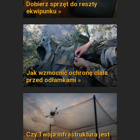
Dobierz sprzęt do reszty
ekwipunku »
Jak wzmocnić ochronę ciała
przed odłamkami »
Czy Twoja infrastruktura jest