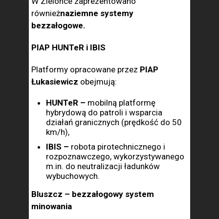
W Zielonce zaprezentowano
również
naziemne systemy
bezzałogowe.
PIAP HUNTeR i IBIS
Platformy opracowane przez
PIAP
Łukasiewicz
obejmują:
HUNTeR –
mobilną platformę
hybrydową do patroli i wsparcia
działań granicznych (prędkość do 50
km/h),
IBIS –
robota pirotechnicznego i
rozpoznawczego, wykorzystywanego
m.in. do neutralizacji ładunków
wybuchowych.
Bluszcz – bezzałogowy system
minowania