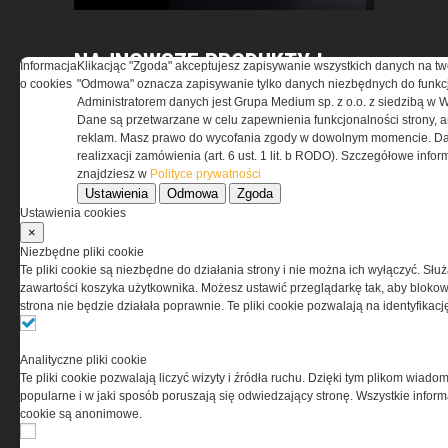
NAJNOWSZE PRODUKTY I
Informacja
Klikacjąc "Zgoda" akceptujesz zapisywanie wszystkich danych na tw
TECHNOLOGIE
o cookies
"Odmowa" oznacza zapisywanie tylko danych niezbędnych do funkcj
Administratorem danych jest Grupa Medium sp. z o.o. z siedzibą w 
Dane są przetwarzane w celu zapewnienia funkcjonalności strony, a
reklam. Masz prawo do wycofania zgody w dowolnym momencie. Da
realizxacji zamówienia (art. 6 ust. 1 lit. b RODO). Szczegółowe inf
znajdziesz w
Polityce prywatności
Ustawienia
Odmowa
Zgoda
Ustawienia cookies
Retraktory Gear Keeper –
×
dlaczego coraz częściej
Niezbędne pliki cookie
zastępują klasyczne smycze
Te pliki cookie są niezbędne do działania strony i nie można ich wyłączyć. Słu
zawartości koszyka użytkownika. Możesz ustawić przeglądarkę tak, aby blokował
taktyczne?
strona nie będzie działała poprawnie. Te pliki cookie pozwalają na identyfika
Analityczne pliki cookie
Te pliki cookie pozwalają liczyć wizyty i źródła ruchu. Dzięki tym plikom wiadom
popularne i w jaki sposób poruszają się odwiedzający stronę. Wszystkie inform
cookie są anonimowe.
Przechowywanie broni po