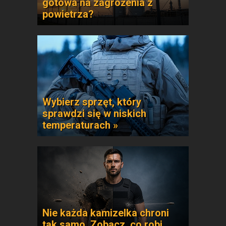
gotowa na zagrożenia z
powietrza?
Wybierz sprzęt, który
sprawdzi się w niskich
temperaturach »
Nie każda kamizelka chroni
tak samo. Zobacz, co robi