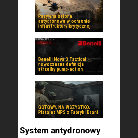
Pasywna osłona
antydronowa w ochronie
infrastruktury krytycznej
Benelli Nova 3 Tactical –
nowoczesna definicja
strzelby pump-action
GOTOWY. NA WSZYSTKO.
Pistolet MPS z Fabryki Broni
System antydronowy