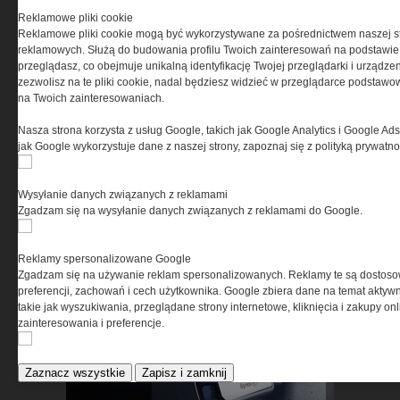
uzyskaniu pozwolenia – co
Reklamowe pliki cookie
mówi prawo i jak wybrać
Reklamowe pliki cookie mogą być wykorzystywane za pośrednictwem naszej s
reklamowych. Służą do budowania profilu Twoich zainteresowań na podstawie i
właściwy sprzęt
przeglądasz, co obejmuje unikalną identyfikację Twojej przeglądarki i urządze
zezwolisz na te pliki cookie, nadal będziesz widzieć w przeglądarce podstawow
na Twoich zainteresowaniach.
Nasza strona korzysta z usług Google, takich jak Google Analytics i Google Ads
jak Google wykorzystuje dane z naszej strony, zapoznaj się z polityką prywatn
Wysyłanie danych związanych z reklamami
Zgadzam się na wysyłanie danych związanych z reklamami do Google.
Test obuwia taktycznego
BOSP Taras Low
Reklamy spersonalizowane Google
Zgadzam się na używanie reklam spersonalizowanych. Reklamy te są dostos
preferencji, zachowań i cech użytkownika. Google zbiera dane na temat aktywn
takie jak wyszukiwania, przeglądane strony internetowe, kliknięcia i zakupy onl
zainteresowania i preferencje.
Zaznacz wszystkie
Zapisz i zamknij