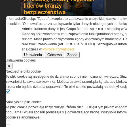
liderów branży
bezpieczeństwa
Informacja
Klikacjąc "Zgoda" akceptujesz zapisywanie wszystkich danych na tw
o cookies
"Odmowa" oznacza zapisywanie tylko danych niezbędnych do funkcj
Administratorem danych jest Grupa Medium sp. z o.o. z siedzibą w 
Dane są przetwarzane w celu zapewnienia funkcjonalności strony, a
reklam. Masz prawo do wycofania zgody w dowolnym momencie. Da
realizxacji zamówienia (art. 6 ust. 1 lit. b RODO). Szczegółowe inf
znajdziesz w
Polityce prywatności
Ustawienia
Odmowa
Zgoda
Benelli Nova 3 Tactical –
Ustawienia cookies
×
nowoczesna definicja strzelby
Niezbędne pliki cookie
pump-action
Te pliki cookie są niezbędne do działania strony i nie można ich wyłączyć. Słu
zawartości koszyka użytkownika. Możesz ustawić przeglądarkę tak, aby blokował
strona nie będzie działała poprawnie. Te pliki cookie pozwalają na identyfika
Analityczne pliki cookie
Te pliki cookie pozwalają liczyć wizyty i źródła ruchu. Dzięki tym plikom wiadom
popularne i w jaki sposób poruszają się odwiedzający stronę. Wszystkie inform
cookie są anonimowe.
BOSP wchodzi na polski