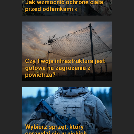
Jak wzmocnić ochronę ciała
przed odłamkami »
Czy Twoja infrastruktura jest
gotowa na zagrożenia z
powietrza?
Wybierz sprzęt, który
sprawdzi się w niskich