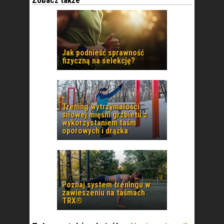
Zobacz także
Jak podnieść sprawność
fizyczną na selekcję?
Trening wytrzymałości
siłowej mięśni grzbietu z
wykorzystaniem taśm
oporowych i drążka
Poznaj system treningu w
zawieszeniu na taśmach
TRX®