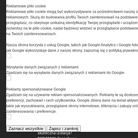
rynek. Obuwie tworzone z
Reklamowe pliki cookie
jednostkami specjalnymi
Reklamowe pliki cookie mogą być wykorzystywane za pośrednictwem naszej s
reklamowych. Służą do budowania profilu Twoich zainteresowań na podstawie i
przeglądasz, co obejmuje unikalną identyfikację Twojej przeglądarki i urządze
zezwolisz na te pliki cookie, nadal będziesz widzieć w przeglądarce podstawow
na Twoich zainteresowaniach.
ADMINISTRATOR24.INFO
Nasza strona korzysta z usług Google, takich jak Google Analytics i Google Ads
jak Google wykorzystuje dane z naszej strony, zapoznaj się z polityką prywatn
Betonowe donice do ogrodów, na
skwery i...
Jak wygłuszyć i ocieplić piwnicę
Wysyłanie danych związanych z reklamami
Rynek nieruchomości
Zgadzam się na wysyłanie danych związanych z reklamami do Google.
Darmowe ebooki dla zarządców
nieruchomości
Reklamy spersonalizowane Google
Zgadzam się na używanie reklam spersonalizowanych. Reklamy te są dostos
preferencji, zachowań i cech użytkownika. Google zbiera dane na temat aktywn
EKSPERTBUDOWLANY.PL
takie jak wyszukiwania, przeglądane strony internetowe, kliknięcia i zakupy onl
zainteresowania i preferencje.
Na co zwrócić uwagę przy
zakupie bramy garażowej?
Ocieplenie poddasza - czym jest
Zaznacz wszystkie
Zapisz i zamknij
skuteczna izolacja?