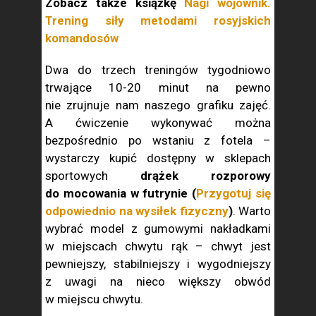
Zobacz także książkę
Nagi wojownik.
Trening siły metodami rosyjskich
komandosów
Dwa do trzech treningów tygodniowo
trwające 10-20 minut na pewno
nie zrujnuje nam naszego grafiku zajęć.
A ćwiczenie wykonywać można
bezpośrednio po wstaniu z fotela –
wystarczy kupić dostępny w sklepach
sportowych
drążek rozporowy
do mocowania w futrynie (
Przygotuj się
odpowiednio na wysiłek fizyczny
)
. Warto
wybrać model z gumowymi nakładkami
w miejscach chwytu rąk – chwyt jest
pewniejszy, stabilniejszy i wygodniejszy
z uwagi na nieco większy obwód
w miejscu chwytu.