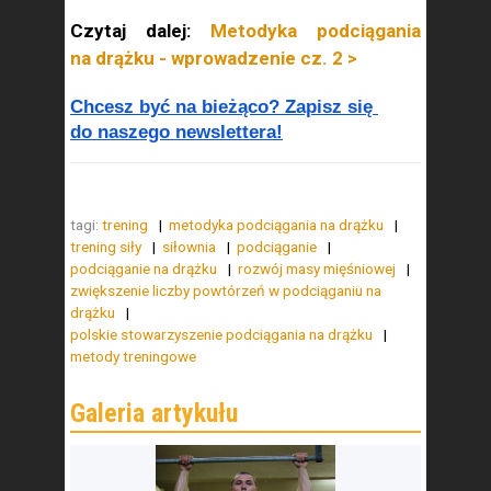
Czytaj dalej:
Metodyka podciągania
na drążku - wprowadzenie cz. 2 >
Chcesz być na bieżąco? Zapisz się 
do naszego newslettera!
tagi:
trening
metodyka podciągania na drążku
trening siły
siłownia
podciąganie
podciąganie na drążku
rozwój masy mięśniowej
zwiększenie liczby powtórzeń w podciąganiu na
drążku
polskie stowarzyszenie podciągania na drążku
metody treningowe