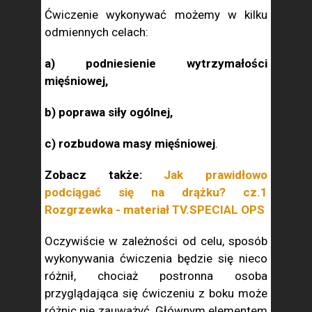
Ćwiczenie wykonywać możemy w kilku
odmiennych celach:
a) podniesienie wytrzymałości
mięśniowej,
b) poprawa siły ogólnej,
c) rozbudowa masy mięśniowej
.
Zobacz także:
Jak prawidłowo
podciągać się na drążku? cz.1
Rozgrzewka - materiał TV.SPECIAL OPS
Oczywiście w zależności od celu, sposób
wykonywania ćwiczenia będzie się nieco
różnił, chociaż postronna osoba
przyglądająca się ćwiczeniu z boku może
różnic nie zauważyć. Głównym elementem