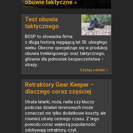
obuwie taktyczne »
Test obuwia
taktycznego
BOSP...
BOSP to słowacka firma
z długą historią sięgającą lat 50. ubiegłego
wieku. Obecnie specjalizuje się w produkcji
obuwia trekkingowego oraz taktycznego,
głównie dla jednostek bezpieczeństwa –
straży...
Czytaj całość »
Retraktory Gear Keeper –
dlaczego coraz częściej
zastępują klasyczne smycze
Utrata latarki, noża, radia czy kluczy
taktyczne?
podczas działań terenowych może
oznaczać nie tylko dodatkowe koszty, ale
również utratę cennego czasu. Z tego
powodu coraz większą popularność
zdobywają retraktory, czyli...