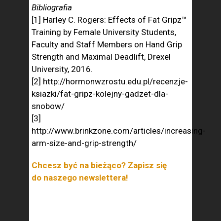
Bibliografia
[1] Harley C. Rogers: Effects of Fat Gripz™
Training by Female University Students,
Faculty and Staff Members on Hand Grip
Strength and Maximal Deadlift, Drexel
University, 2016.
[2] http://hormonwzrostu.edu.pl/recenzje-
ksiazki/fat-gripz-kolejny-gadzet-dla-
snobow/
[3]
http://www.brinkzone.com/articles/increasing-
arm-size-and-grip-strength/
Chcesz być na bieżąco? Zapisz się
do naszego newslettera!