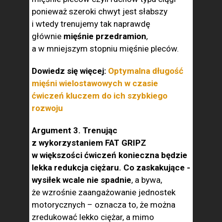
ponieważ szeroki chwyt jest słabszy
i wtedy trenujemy tak naprawdę
głównie
mięśnie przedramion
,
a w mniejszym stopniu mięśnie pleców.
Dowiedz się więcej:
Optymalna długość
mięśni wielostawowych w czasie
ćwiczeń kluczem do ich szybkiego
rozwoju
Argument 3. Trenując
z wykorzystaniem FAT GRIPZ
w większości ćwiczeń konieczna będzie
lekka redukcja ciężaru. Co zaskakujące -
wysiłek wcale nie spadnie
, a bywa,
że wzrośnie zaangażowanie jednostek
motorycznych – oznacza to, że można
zredukować lekko ciężar, a mimo