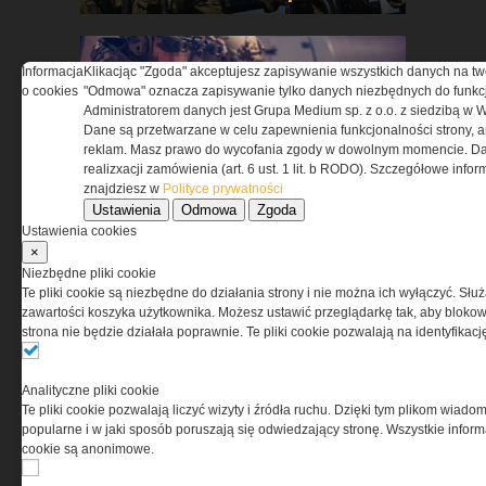
Informacja
Klikacjąc "Zgoda" akceptujesz zapisywanie wszystkich danych na tw
o cookies
"Odmowa" oznacza zapisywanie tylko danych niezbędnych do funkcj
Administratorem danych jest Grupa Medium sp. z o.o. z siedzibą w 
Dane są przetwarzane w celu zapewnienia funkcjonalności strony, a
reklam. Masz prawo do wycofania zgody w dowolnym momencie. Da
realizxacji zamówienia (art. 6 ust. 1 lit. b RODO). Szczegółowe inf
znajdziesz w
Polityce prywatności
Direct Action prezentuje Core
Ustawienia
Odmowa
Zgoda
Assaulter Setup
Ustawienia cookies
×
Niezbędne pliki cookie
POKAŻ WSZYSTKIE
Te pliki cookie są niezbędne do działania strony i nie można ich wyłączyć. Słu
zawartości koszyka użytkownika. Możesz ustawić przeglądarkę tak, aby blokował
strona nie będzie działała poprawnie. Te pliki cookie pozwalają na identyfika
NAJNOWSZE PRODUKTY I
TECHNOLOGIE
Analityczne pliki cookie
Te pliki cookie pozwalają liczyć wizyty i źródła ruchu. Dzięki tym plikom wiadom
popularne i w jaki sposób poruszają się odwiedzający stronę. Wszystkie inform
cookie są anonimowe.