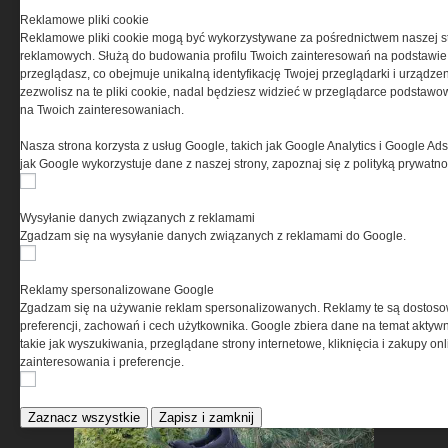
Reklamowe pliki cookie
Reklamowe pliki cookie mogą być wykorzystywane za pośrednictwem naszej s
Retraktory Gear Keeper –
reklamowych. Służą do budowania profilu Twoich zainteresowań na podstawie i
dlaczego coraz częściej
przeglądasz, co obejmuje unikalną identyfikację Twojej przeglądarki i urządze
zezwolisz na te pliki cookie, nadal będziesz widzieć w przeglądarce podstawow
zastępują klasyczne smycze
na Twoich zainteresowaniach.
taktyczne?
Nasza strona korzysta z usług Google, takich jak Google Analytics i Google Ads
jak Google wykorzystuje dane z naszej strony, zapoznaj się z polityką prywatn
Wysyłanie danych związanych z reklamami
Zgadzam się na wysyłanie danych związanych z reklamami do Google.
Przechowywanie broni po
Reklamy spersonalizowane Google
uzyskaniu pozwolenia – co
Zgadzam się na używanie reklam spersonalizowanych. Reklamy te są dostos
mówi prawo i jak wybrać
preferencji, zachowań i cech użytkownika. Google zbiera dane na temat aktywn
właściwy sprzęt
takie jak wyszukiwania, przeglądane strony internetowe, kliknięcia i zakupy onl
zainteresowania i preferencje.
Zaznacz wszystkie
Zapisz i zamknij