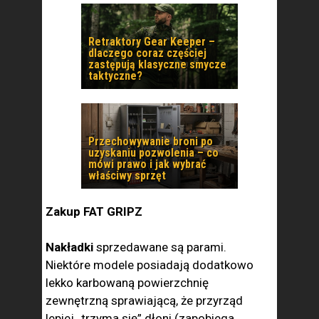
Retraktory Gear Keeper –
dlaczego coraz częściej
zastępują klasyczne smycze
taktyczne?
Przechowywanie broni po
uzyskaniu pozwolenia – co
mówi prawo i jak wybrać
właściwy sprzęt
Zakup FAT GRIPZ
Nakładki
sprzedawane są parami.
Niektóre modele posiadają dodatkowo
lekko karbowaną powierzchnię
zewnętrzną sprawiającą, że przyrząd
lepiej „trzyma się” dłoni (zapobiega