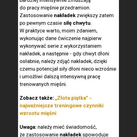
bardziej intensywnie zmuszają
do pracy mięśnie przedramion.
Zastosowanie
nakładek
zwiększy zatem
po pewnym czasie
siłę chwytu
.
W praktyce warto, moim zdaniem,
wykonując dane ćwiczenie najpierw
wykonywać serie z wykorzystaniem
nakładek, a następnie - gdy chwyt dłoni
osłabnie, należy zdjąć nakładek, dzięki
czemu potencjał siły dłoni nieco wzrośnie
i umożliwi dalszą intensywną pracę
trenowanych mięśni.
Zobacz także:
„Złota piątka” -
najważniejsze treningowe czynniki
wzrostu mięśni
Uwaga:
należy mieć świadomość,
że zastosowanie
nakładek
spowoduje