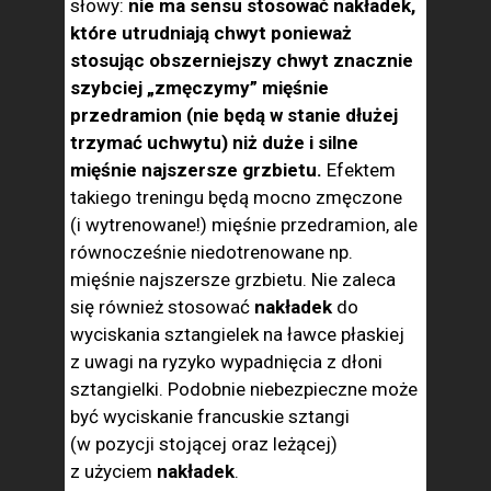
słowy:
nie ma sensu stosować nakładek,
które utrudniają chwyt ponieważ
stosując obszerniejszy chwyt znacznie
szybciej „zmęczymy” mięśnie
przedramion (nie będą w stanie dłużej
trzymać uchwytu) niż duże i silne
mięśnie najszersze grzbietu.
Efektem
takiego treningu będą mocno zmęczone
(i wytrenowane!) mięśnie przedramion, ale
równocześnie niedotrenowane np.
mięśnie najszersze grzbietu. Nie zaleca
się również stosować
nakładek
do
wyciskania sztangielek na ławce płaskiej
z uwagi na ryzyko wypadnięcia z dłoni
sztangielki. Podobnie niebezpieczne może
być wyciskanie francuskie sztangi
(w pozycji stojącej oraz leżącej)
z użyciem
nakładek
.