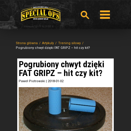
Strona główna
Artykuły
Trening siłowy
Pogrubiony chwyt dzięki FAT GRIPZ – hit czy kit?
Pogrubiony chwyt dzięki
FAT GRIPZ – hit czy kit?
Paweł Piotrowski
|
2018-01-02