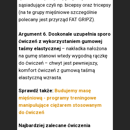
sąsiadujące czyli np. bicepsy oraz tricepsy
(na te grupy mięśniowe szczególnie
polecany jest przyrząd FAT GRIPZ).
Argument 6. Doskonale uzupełnia sporo
ćwiczeń z wykorzystaniem gumowej
taśmy elastycznej
– nakładka nałożona
na gumę stanowi wtedy wygodną rączkę
do ćwiczeń – chwyt jest pewniejszy,
komfort ćwiczeń z gumową taśmą
elastyczną wzrasta.
Sprawdź także:
Budujemy masę
mięśniową - programy treningowe
manipulujące ciężarem stosowanym
do ćwiczeń
Najbardziej zalecane ćwiczenia