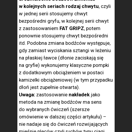
w kolejnych seriach rodzaj chwytu
, czyli
w jednej serii stosujemy chwyt
bezpośredni gryfu, w kolejnej serii chwyt
z zastosowaniem
FAT GRIPZ
, potem
ponownie stosujemy chwyt bezpośredni
itd. Podobna zmiana bodźców występuje,
gdy zamiast wyciskania sztangi w leżeniu
na płaskiej ławce (dłonie zaciskają się
na gryfie) wykonujemy klasyczne pompki
z dodatkowym obciążeniem w postaci
kamizelki obciążeniowej (w tym przypadku
dłoń jest zupełnie otwarta).
Uwaga:
zastosowanie
nakładek
jako
metoda na zmianę bodźców ma sens
do wybranych ćwiczeń (szersze
omówienie w dalszej części artykułu) –
nie nadaje się do ćwiczeń rozwijających
mięśnie pleców czyli ruchów typu ciągi