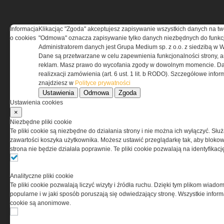
Informacja
Klikacjąc "Zgoda" akceptujesz zapisywanie wszystkich danych na tw
REGULAMIN
o cookies
"Odmowa" oznacza zapisywanie tylko danych niezbędnych do funkcj
Administratorem danych jest Grupa Medium sp. z o.o. z siedzibą w 
Dane są przetwarzane w celu zapewnienia funkcjonalności strony, a
Regulamin określa zasady korzystania z portalu
reklam. Masz prawo do wycofania zgody w dowolnym momencie. Da
www.special-ops.pl
realizxacji zamówienia (art. 6 ust. 1 lit. b RODO). Szczegółowe inf
znajdziesz w
Polityce prywatności
Ustawienia
Odmowa
Zgoda
Korzystanie z portalu jest równoznaczne
Ustawienia cookies
z zaakceptowaniem warunków ustanowionych
×
przez Grupa MEDIUM Spółka z ograniczoną
Niezbędne pliki cookie
odpowiedzialnością Spółka komandytowa, nr KRS:
Te pliki cookie są niezbędne do działania strony i nie można ich wyłączyć. Słu
0000537655, NIP 1132860378, REGON 146393437
zawartości koszyka użytkownika. Możesz ustawić przeglądarkę tak, aby blokował
(zwana dalej Grupa MEDIUM) w postaci Regulaminu.
strona nie będzie działała poprawnie. Te pliki cookie pozwalają na identyfika
Przeczytaj regulamin
Analityczne pliki cookie
Te pliki cookie pozwalają liczyć wizyty i źródła ruchu. Dzięki tym plikom wiadom
popularne i w jaki sposób poruszają się odwiedzający stronę. Wszystkie inform
cookie są anonimowe.
PRYWATNOŚĆ