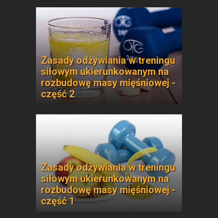
Zasady odżywiania w treningu
siłowym ukierunkowanym na
rozbudowę masy mięśniowej -
część 2
Zasady odżywiania w treningu
siłowym ukierunkowanym na
rozbudowę masy mięśniowej -
część 1