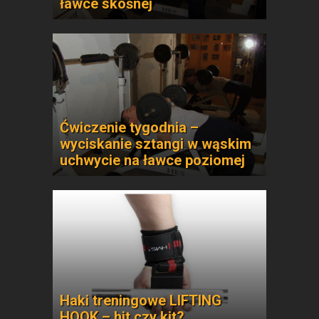
ławce skośnej
Ćwiczenie tygodnia –
wyciskanie sztangi w wąskim
uchwycie na ławce poziomej
Haki treningowe LIFTING
HOOK – hit czy kit?