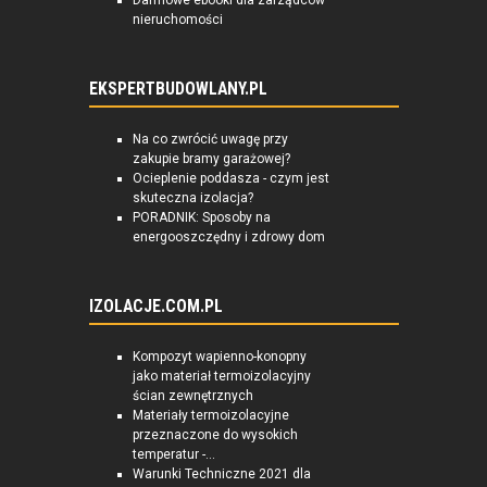
Darmowe ebooki dla zarządców
nieruchomości
EKSPERTBUDOWLANY.PL
Na co zwrócić uwagę przy
zakupie bramy garażowej?
Ocieplenie poddasza - czym jest
skuteczna izolacja?
PORADNIK: Sposoby na
energooszczędny i zdrowy dom
IZOLACJE.COM.PL
Kompozyt wapienno-konopny
jako materiał termoizolacyjny
ścian zewnętrznych
Materiały termoizolacyjne
przeznaczone do wysokich
temperatur -...
Warunki Techniczne 2021 dla