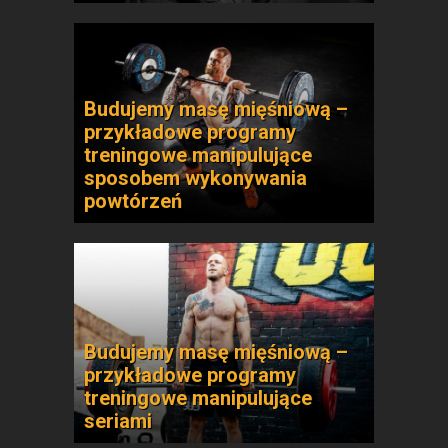
Budujemy masę mięśniową –
przykładowe programy
treningowe manipulujące
sposobem wykonywania
powtórzeń
Budujemy masę mięśniową –
przykładowe programy
treningowe manipulujące
seriami