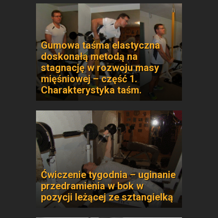
Gumowa taśma elastyczna
doskonałą metodą na
stagnację w rozwoju masy
mięśniowej – część 1.
Charakterystyka taśm.
Ćwiczenie tygodnia – uginanie
przedramienia w bok w
pozycji leżącej ze sztangielką