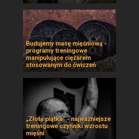
Budujemy masę mięśniową -
programy treningowe
manipulujące ciężarem
stosowanym do ćwiczeń
„Złota piątka” - najważniejsze
treningowe czynniki wzrostu
mięśni