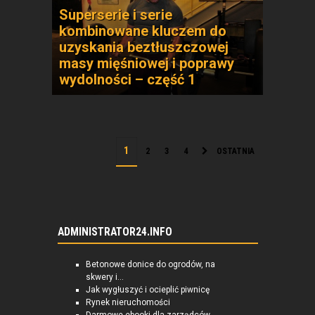
Superserie i serie
kombinowane kluczem do
uzyskania beztłuszczowej
masy mięśniowej i poprawy
wydolności – część 1
2
3
4
OSTATNIA
ADMINISTRATOR24.INFO
Betonowe donice do ogrodów, na
skwery i...
Jak wygłuszyć i ocieplić piwnicę
Rynek nieruchomości