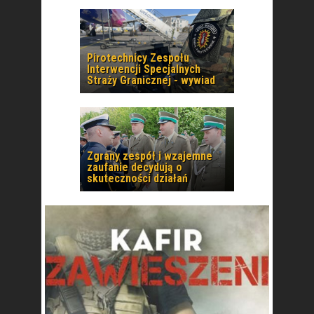
Pirotechnicy Zespołu
Interwencji Specjalnych
Straży Granicznej - wywiad
Zgrany zespół i wzajemne
zaufanie decydują o
skuteczności działań