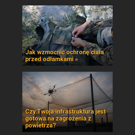
Jak wzmocnić ochronę ciała
przed odłamkami »
Czy Twoja infrastruktura jest
gotowa na zagrożenia z
powietrza?