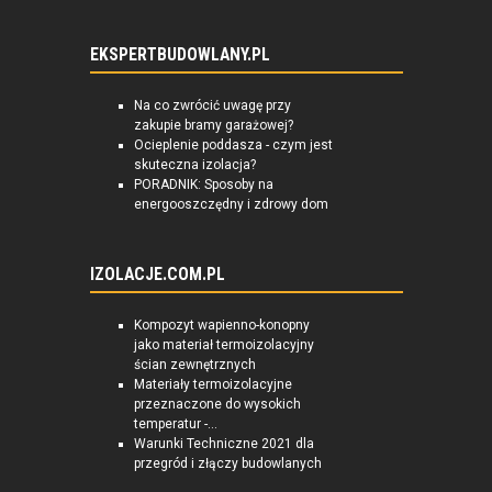
EKSPERTBUDOWLANY.PL
Na co zwrócić uwagę przy
zakupie bramy garażowej?
Ocieplenie poddasza - czym jest
skuteczna izolacja?
PORADNIK: Sposoby na
energooszczędny i zdrowy dom
IZOLACJE.COM.PL
Kompozyt wapienno-konopny
jako materiał termoizolacyjny
ścian zewnętrznych
Materiały termoizolacyjne
przeznaczone do wysokich
temperatur -...
Warunki Techniczne 2021 dla
przegród i złączy budowlanych