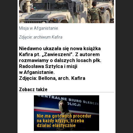
Misja w Afganistanie
Zdjęcie: archiwum Kafira
Niedawno ukazała się nowa książka
Kafira pt. „Zawieszeni”. Z autorem
rozmawiamy o dalszych losach płk.
Radosława Sztylca i misji
w Afganistanie.
Zdjęcia: Bellona, arch. Kafira
Zobacz także
Nie ma gotowych procedur
na każdy kryzys, trzeba
działać elastycznie