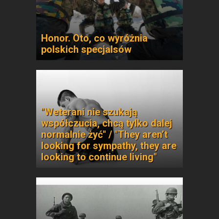
Honor. Oto, co wyróżnia
polskich specjalsów
"Weterani nie szukają
współczucia, chcą tylko dalej
normalnie żyć" / "They aren’t
looking for sympathy, they are
looking to continue living"