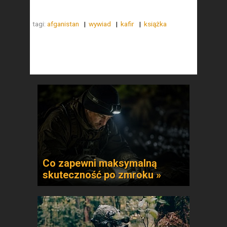
tagi:
afganistan
wywiad
kafir
książka
Co zapewni maksymalną
skuteczność po zmroku »