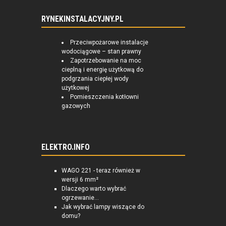
RYNEKINSTALACYJNY.PL
Przeciwpożarowe instalacje
wodociągowe – stan prawny
Zapotrzebowanie na moc
cieplną i energię użytkową do
podgrzania ciepłej wody
użytkowej
Pomieszczenia kotłowni
gazowych
ELEKTRO.INFO
WAGO 221 - teraz również w
wersji 6 mm²
Dlaczego warto wybrać
ogrzewanie...
Jak wybrać lampy wiszące do
domu?