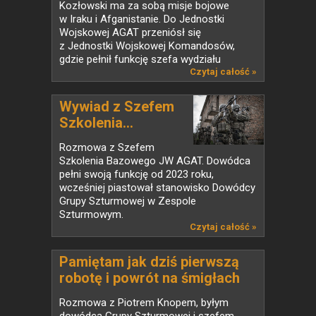
Kozłowski ma za sobą misje bojowe
w Iraku i Afganistanie. Do Jednostki
Wojskowej AGAT przeniósł się
z Jednostki Wojskowej Komandosów,
gdzie pełnił funkcję szefa wydziału
operacyjnego....
Czytaj całość »
Wywiad z Szefem
Szkolenia...
Rozmowa z Szefem
Szkolenia Bazowego JW AGAT. Dowódca
pełni swoją funkcję od 2023 roku,
wcześniej piastował stanowisko Dowódcy
Grupy Szturmowej w Zespole
Szturmowym.
Czytaj całość »
Pamiętam jak dziś pierwszą
robotę i powrót na śmigłach
do bazy
Rozmowa z Piotrem Knopem, byłym
dowódcą Grupy Szturmowej i szefem