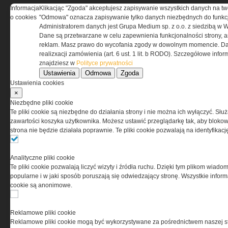
Informacja
Klikacjąc "Zgoda" akceptujesz zapisywanie wszystkich danych na tw
o cookies
"Odmowa" oznacza zapisywanie tylko danych niezbędnych do funkcj
REGULAMIN
Administratorem danych jest Grupa Medium sp. z o.o. z siedzibą w 
Dane są przetwarzane w celu zapewnienia funkcjonalności strony, a
Regulamin określa zasady korzystania z portalu
reklam. Masz prawo do wycofania zgody w dowolnym momencie. Da
www.special-ops.pl
realizxacji zamówienia (art. 6 ust. 1 lit. b RODO). Szczegółowe inf
znajdziesz w
Polityce prywatności
Ustawienia
Odmowa
Zgoda
Korzystanie z portalu jest równoznaczne
Ustawienia cookies
z zaakceptowaniem warunków ustanowionych
×
przez Grupa MEDIUM Spółka z ograniczoną
Niezbędne pliki cookie
odpowiedzialnością Spółka komandytowa, nr KRS:
Te pliki cookie są niezbędne do działania strony i nie można ich wyłączyć. Słu
0000537655, NIP 1132860378, REGON 146393437
zawartości koszyka użytkownika. Możesz ustawić przeglądarkę tak, aby blokował
(zwana dalej Grupa MEDIUM) w postaci Regulaminu.
strona nie będzie działała poprawnie. Te pliki cookie pozwalają na identyfika
Przeczytaj regulamin
Analityczne pliki cookie
Te pliki cookie pozwalają liczyć wizyty i źródła ruchu. Dzięki tym plikom wiadom
popularne i w jaki sposób poruszają się odwiedzający stronę. Wszystkie inform
cookie są anonimowe.
PRYWATNOŚĆ
Reklamowe pliki cookie
Reklamowe pliki cookie mogą być wykorzystywane za pośrednictwem naszej s
Ta witryna wykorzystuje pliki cookies do przechowywania