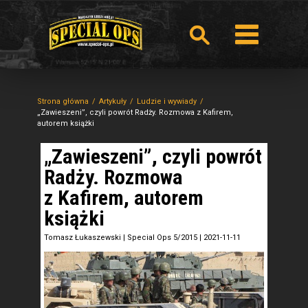
Strona główna
Artykuły
Ludzie i wywiady
„Zawieszeni”, czyli powrót Radży. Rozmowa z Kafirem,
autorem książki
„Zawieszeni”, czyli powrót
Radży. Rozmowa
z Kafirem, autorem
książki
Tomasz Łukaszewski
|
Special Ops 5/2015
|
2021-11-11