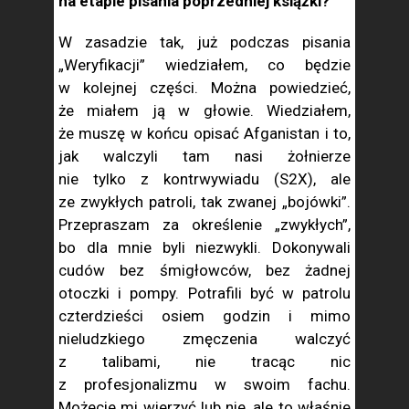
na etapie pisania poprzedniej książki?
W zasadzie tak, już podczas pisania
„Weryfikacji” wiedziałem, co będzie
w kolejnej części. Można powiedzieć,
że miałem ją w głowie. Wiedziałem,
że muszę w końcu opisać Afganistan i to,
jak walczyli tam nasi żołnierze
nie tylko z kontrwywiadu (S2X), ale
ze zwykłych patroli, tak zwanej „bojówki”.
Przepraszam za określenie „zwykłych”,
bo dla mnie byli niezwykli. Dokonywali
cudów bez śmigłowców, bez żadnej
otoczki i pompy. Potrafili być w patrolu
czterdzieści osiem godzin i mimo
nieludzkiego zmęczenia walczyć
z talibami, nie tracąc nic
z profesjonalizmu w swoim fachu.
Możecie mi wierzyć lub nie, ale to właśnie