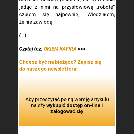
jadąc z nimi na przysłowiową „robotę”
czułem się najpewniej. Wiedziałem,
że nie zawiodą.
(...)
Czytaj też:
OKIEM KAFIRA
>>>
Chcesz być na bieżąco? Zapisz się
do naszego newslettera!
Aby przeczytać pełną wersję artykułu
należy
wykupić dostęp on-line
i
zalogować się
.