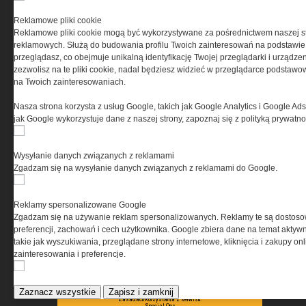
PRYWATNOŚĆ
Reklamowe pliki cookie
Reklamowe pliki cookie mogą być wykorzystywane za pośrednictwem naszej s
Ta witryna wykorzystuje pliki cookies do przechowywania
reklamowych. Służą do budowania profilu Twoich zainteresowań na podstawie i
informacji na Twoim komputerze. Pliki cookies stosujemy
przeglądasz, co obejmuje unikalną identyfikację Twojej przeglądarki i urządze
w celu świadczenia usług na najwyższym poziomie,
zezwolisz na te pliki cookie, nadal będziesz widzieć w przeglądarce podstawow
w tym w sposób dostosowany do indywidualnych potrzeb.
na Twoich zainteresowaniach.
Korzystanie z witryny bez zmiany ustawień dotyczących
cookies oznacza, że będą one zamieszczane w Twoim
Nasza strona korzysta z usług Google, takich jak Google Analytics i Google Ads
urządzeniu końcowym. W każdym momencie możesz
jak Google wykorzystuje dane z naszej strony, zapoznaj się z polityką prywatn
dokonać zmiany ustawień przeglądarki dotyczących
cookies. Nim Państwo zaczną korzystać z naszego
serwisu prosimy o zapoznanie się z naszą
polityką
Wysyłanie danych związanych z reklamami
prywatności
oraz
informacją o cookies
.
Zgadzam się na wysyłanie danych związanych z reklamami do Google.
Reklamy spersonalizowane Google
Zgadzam się na używanie reklam spersonalizowanych. Reklamy te są dostos
preferencji, zachowań i cech użytkownika. Google zbiera dane na temat aktywn
takie jak wyszukiwania, przeglądane strony internetowe, kliknięcia i zakupy onl
zainteresowania i preferencje.
Copyright © 2004-2019 Grupa MEDIUM Spółka z ograniczoną odpowiedzialnością
Spółka komandytowa, nr KRS: 0000537655. Wszelkie prawa, w tym Autora,
Wydawcy i Producenta bazy danych zastrzeżone. Jakiekolwiek dalsze
rozpowszechnianie artykułów zabronione. Korzystanie z serwisu i
Zaznacz wszystkie
Zapisz i zamknij
zamieszczonych w nim utworów i danych wyłącznie na zasadach określonych w
Zasadach korzystania z serwisu.