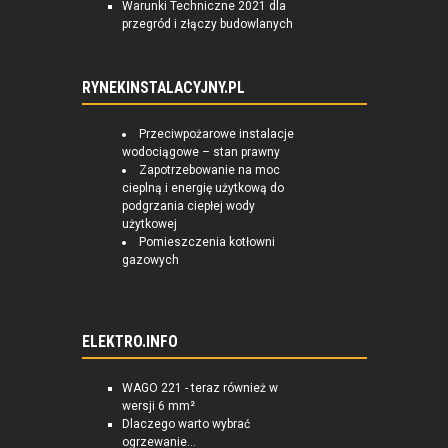
Warunki Techniczne 2021 dla
przegród i złączy budowlanych
RYNEKINSTALACYJNY.PL
Przeciwpożarowe instalacje
wodociągowe – stan prawny
Zapotrzebowanie na moc
cieplną i energię użytkową do
podgrzania ciepłej wody
użytkowej
Pomieszczenia kotłowni
gazowych
ELEKTRO.INFO
WAGO 221 - teraz również w
wersji 6 mm²
Dlaczego warto wybrać
ogrzewanie...