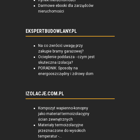
Rynek nieruchomości
Darmowe ebooki dla zarządców
nieruchomości
EKSPERTBUDOWLANY.PL
Na co zwrócić uwagę przy
zakupie bramy garażowej?
Ocieplenie poddasza - czym jest
skuteczna izolacja?
PORADNIK: Sposoby na
energooszczędny i zdrowy dom
IZOLACJE.COM.PL
Kompozyt wapienno-konopny
jako materiał termoizolacyjny
ścian zewnętrznych
Materiały termoizolacyjne
przeznaczone do wysokich
temperatur -...