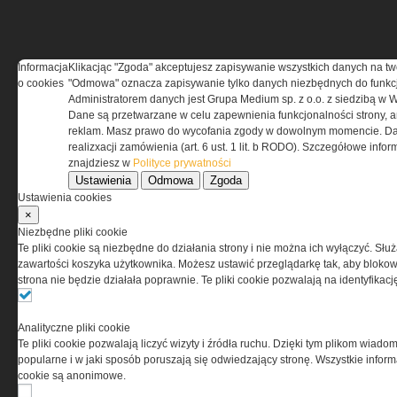
Informacja
Klikacjąc "Zgoda" akceptujesz zapisywanie wszystkich danych na tw
REGULAMIN
o cookies
"Odmowa" oznacza zapisywanie tylko danych niezbędnych do funkcj
Administratorem danych jest Grupa Medium sp. z o.o. z siedzibą w 
Dane są przetwarzane w celu zapewnienia funkcjonalności strony, a
Regulamin określa zasady korzystania z portalu
reklam. Masz prawo do wycofania zgody w dowolnym momencie. Da
www.special-ops.pl
realizxacji zamówienia (art. 6 ust. 1 lit. b RODO). Szczegółowe inf
znajdziesz w
Polityce prywatności
Ustawienia
Odmowa
Zgoda
Korzystanie z portalu jest równoznaczne
Ustawienia cookies
z zaakceptowaniem warunków ustanowionych
×
przez Grupa MEDIUM Spółka z ograniczoną
Niezbędne pliki cookie
odpowiedzialnością Spółka komandytowa, nr KRS:
Te pliki cookie są niezbędne do działania strony i nie można ich wyłączyć. Słu
0000537655, NIP 1132860378, REGON 146393437
zawartości koszyka użytkownika. Możesz ustawić przeglądarkę tak, aby blokował
(zwana dalej Grupa MEDIUM) w postaci Regulaminu.
strona nie będzie działała poprawnie. Te pliki cookie pozwalają na identyfika
Przeczytaj regulamin
Analityczne pliki cookie
Te pliki cookie pozwalają liczyć wizyty i źródła ruchu. Dzięki tym plikom wiadom
popularne i w jaki sposób poruszają się odwiedzający stronę. Wszystkie inform
cookie są anonimowe.