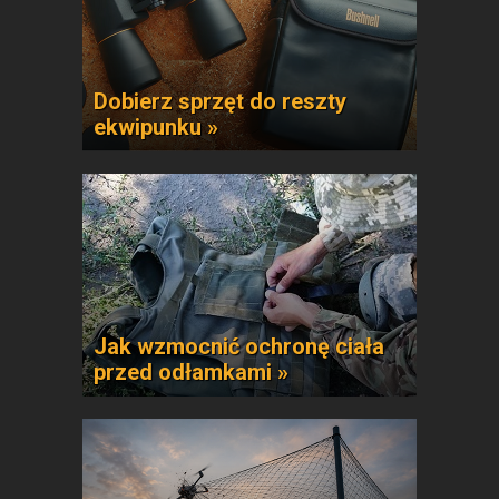
Dobierz sprzęt do reszty
ekwipunku »
Jak wzmocnić ochronę ciała
przed odłamkami »