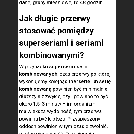
danej grupy mięśniowej to 48 godzin.
Jak długie przerwy
stosować pomiędzy
superseriami i seriami
kombinowanymi?
W przypadku
superserii
i
serii
kombinowanych
, czas przerwy po której
wykonujemy kolejną
superserię
lub
serię
kombinowaną
powinien być minimalnie
dłuższy niż zwykle, czyli powinno to być
około 1,5-3 minuty – im organizm
ma większą wydolność, tym przerwa
powinna być krótsza. Przyśpieszony
oddech powinien w tym czasie zwolnić,
a tętno nieco spaść. Tym niemniej