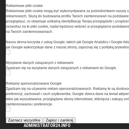
Reklamowe pliki cookie
Reklamowe pliki cookie mogą być wykorzystywane za pośrednictwem naszej s
reklamowych. Służą do budowania profilu Twoich zainteresowań na podstawie i
Benelli Nova 3 Tactical –
przeglądasz, co obejmuje unikalną identyfikację Twojej przeglądarki i urządze
nowoczesna definicja strzelby
zezwolisz na te pliki cookie, nadal będziesz widzieć w przeglądarce podstawow
na Twoich zainteresowaniach.
pump-action
Nasza strona korzysta z usług Google, takich jak Google Analytics i Google Ads
jak Google wykorzystuje dane z naszej strony, zapoznaj się z polityką prywatn
Wysyłanie danych związanych z reklamami
Zgadzam się na wysyłanie danych związanych z reklamami do Google.
BOSP wchodzi na polski
Reklamy spersonalizowane Google
Zgadzam się na używanie reklam spersonalizowanych. Reklamy te są dostos
rynek. Obuwie tworzone z
preferencji, zachowań i cech użytkownika. Google zbiera dane na temat aktywn
jednostkami specjalnymi
takie jak wyszukiwania, przeglądane strony internetowe, kliknięcia i zakupy onl
zainteresowania i preferencje.
Zaznacz wszystkie
Zapisz i zamknij
ADMINISTRATOR24.INFO