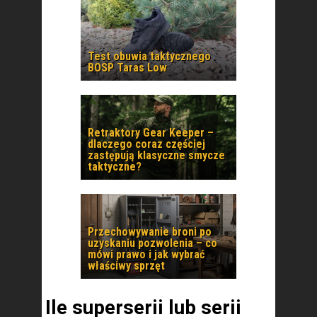
Test obuwia taktycznego
BOSP Taras Low
Retraktory Gear Keeper –
dlaczego coraz częściej
zastępują klasyczne smycze
taktyczne?
Przechowywanie broni po
uzyskaniu pozwolenia – co
mówi prawo i jak wybrać
właściwy sprzęt
Ile superserii lub serii