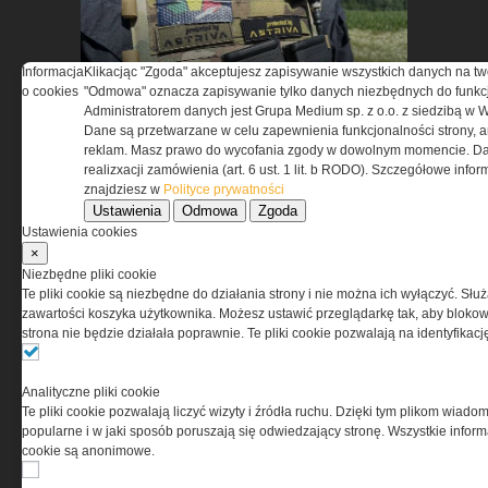
Informacja
Klikacjąc "Zgoda" akceptujesz zapisywanie wszystkich danych na tw
ASTRIVA. Kiedy ochrona
o cookies
"Odmowa" oznacza zapisywanie tylko danych niezbędnych do funkcj
balistyczna zaczyna się w
Administratorem danych jest Grupa Medium sp. z o.o. z siedzibą w 
Dane są przetwarzane w celu zapewnienia funkcjonalności strony, a
laboratorium
reklam. Masz prawo do wycofania zgody w dowolnym momencie. Da
realizxacji zamówienia (art. 6 ust. 1 lit. b RODO). Szczegółowe inf
znajdziesz w
Polityce prywatności
Ustawienia
Odmowa
Zgoda
Ustawienia cookies
×
Niezbędne pliki cookie
Te pliki cookie są niezbędne do działania strony i nie można ich wyłączyć. Słu
Security Expo 2026 – trzy dni
zawartości koszyka użytkownika. Możesz ustawić przeglądarkę tak, aby blokował
innowacji, wiedzy i spotkań
strona nie będzie działała poprawnie. Te pliki cookie pozwalają na identyfika
liderów branży
bezpieczeństwa
Analityczne pliki cookie
Te pliki cookie pozwalają liczyć wizyty i źródła ruchu. Dzięki tym plikom wiadom
popularne i w jaki sposób poruszają się odwiedzający stronę. Wszystkie inform
cookie są anonimowe.