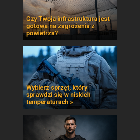
Czy Twoja infrastruktura jest
gotowa na zagrożenia z
powietrza?
Wybierz sprzęt, który
sprawdzi się w niskich
temperaturach »