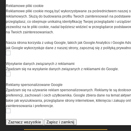
Reklamowe pliki cookie
Reklamowe pliki cookie mogą być wykorzystywane za pośrednictwem naszej s
reklamowych. Służą do budowania profilu Twoich zainteresowań na podstawie i
ELEKTRO.INFO
przeglądasz, co obejmuje unikalną identyfikację Twojej przeglądarki i urządze
zezwolisz na te pliki cookie, nadal będziesz widzieć w przeglądarce podstawow
na Twoich zainteresowaniach.
WAGO 221 - teraz również w
wersji 6 mm²
Nasza strona korzysta z usług Google, takich jak Google Analytics i Google Ads
Dlaczego warto wybrać
jak Google wykorzystuje dane z naszej strony, zapoznaj się z polityką prywatn
ogrzewanie...
Jak wybrać lampy wiszące do
domu?
Wysyłanie danych związanych z reklamami
Zgadzam się na wysyłanie danych związanych z reklamami do Google.
Reklamy spersonalizowane Google
Zgadzam się na używanie reklam spersonalizowanych. Reklamy te są dostos
preferencji, zachowań i cech użytkownika. Google zbiera dane na temat aktywn
takie jak wyszukiwania, przeglądane strony internetowe, kliknięcia i zakupy onl
zainteresowania i preferencje.
Zaznacz wszystkie
Zapisz i zamknij