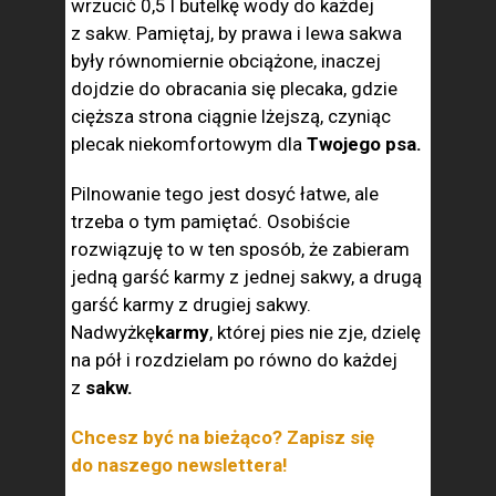
wrzucić 0,5 l butelkę wody do każdej
z sakw. Pamiętaj, by prawa i lewa sakwa
były równomiernie obciążone, inaczej
dojdzie do obracania się plecaka, gdzie
cięższa strona ciągnie lżejszą, czyniąc
plecak niekomfortowym dla
Twojego psa.
Pilnowanie tego jest dosyć łatwe, ale
trzeba o tym pamiętać. Osobiście
rozwiązuję to w ten sposób, że zabieram
jedną garść karmy z jednej sakwy, a drugą
garść karmy z drugiej sakwy.
Nadwyżkę
karmy
, której pies nie zje, dzielę
na pół i rozdzielam po równo do każdej
z
sakw.
Chcesz być na bieżąco? Zapisz się
do naszego newslettera!