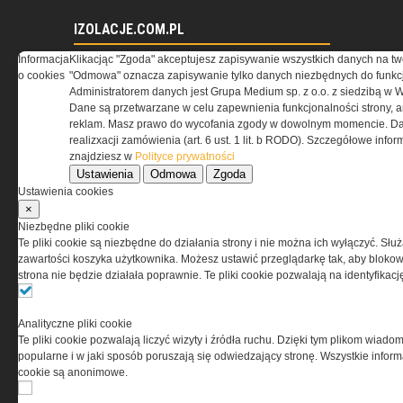
IZOLACJE.COM.PL
Informacja
Klikacjąc "Zgoda" akceptujesz zapisywanie wszystkich danych na tw
Kompozyt wapienno-konopny
o cookies
"Odmowa" oznacza zapisywanie tylko danych niezbędnych do funkcj
jako materiał termoizolacyjny
Administratorem danych jest Grupa Medium sp. z o.o. z siedzibą w 
ścian zewnętrznych
Dane są przetwarzane w celu zapewnienia funkcjonalności strony, a
Materiały termoizolacyjne
reklam. Masz prawo do wycofania zgody w dowolnym momencie. Da
przeznaczone do wysokich
realizxacji zamówienia (art. 6 ust. 1 lit. b RODO). Szczegółowe inf
temperatur -...
znajdziesz w
Polityce prywatności
Warunki Techniczne 2021 dla
Ustawienia
Odmowa
Zgoda
przegród i złączy budowlanych
Ustawienia cookies
×
Niezbędne pliki cookie
RYNEKINSTALACYJNY.PL
Te pliki cookie są niezbędne do działania strony i nie można ich wyłączyć. Słu
zawartości koszyka użytkownika. Możesz ustawić przeglądarkę tak, aby blokował
strona nie będzie działała poprawnie. Te pliki cookie pozwalają na identyfika
Przeciwpożarowe instalacje
wodociągowe – stan prawny
Zapotrzebowanie na moc
Analityczne pliki cookie
cieplną i energię użytkową do
Te pliki cookie pozwalają liczyć wizyty i źródła ruchu. Dzięki tym plikom wiadom
podgrzania ciepłej wody
popularne i w jaki sposób poruszają się odwiedzający stronę. Wszystkie inform
użytkowej
cookie są anonimowe.
Pomieszczenia kotłowni
gazowych