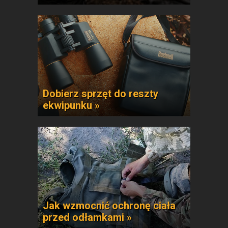
Dobierz sprzęt do reszty
ekwipunku »
Jak wzmocnić ochronę ciała
przed odłamkami »