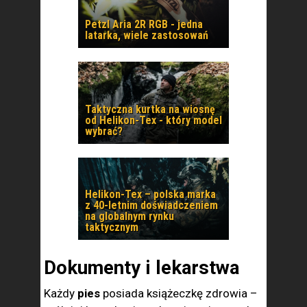
Petzl Aria 2R RGB - jedna
latarka, wiele zastosowań
Taktyczna kurtka na wiosnę
od Helikon-Tex - który model
wybrać?
Helikon-Tex – polska marka
z 40-letnim doświadczeniem
na globalnym rynku
taktycznym
Dokumenty i lekarstwa
Każdy
pies
posiada książeczkę zdrowia –