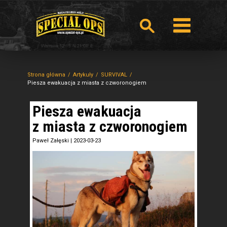
Strona główna
Artykuły
SURVIVAL
Piesza ewakuacja z miasta z czworonogiem
Piesza ewakuacja
z miasta z czworonogiem
Paweł Załęski
|
2023-03-23