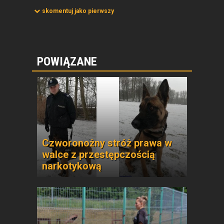
skomentuj jako pierwszy
POWIĄZANE
Czworonożny stróż prawa w
walce z przestępczością
narkotykową