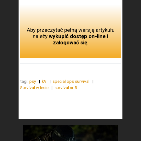
Aby przeczytać pełną wersję artykułu
należy
wykupić dostęp on-line
i
zalogować się
.
tagi:
psy
k9
special ops survival
Survival w lesie
survival nr 5