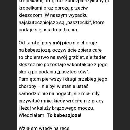
kropelkami, drugi raz zabezpieczyliśmy go
kropelkami oraz obrożą przeciw
kleszczom. W naszym wypadku
najskuteczniejsze są „paszteciki”, które
podaje się psu do jedzenia.
Od tamtej pory
mój pies
nie choruje
na babeszjozę, oczywiście zbiera całe
to cholerstwo na swój grzbiet, ale żaden
kleszcz nie pozostaje w kontakcie z jego
skórą po podaniu „pasztecików”.
Pamiętam pierwszy i drugi przebieg jego
choroby – nie był w stanie ustać
samodzielnie na nogach, nie miał siły
przywitać mnie, kiedy wróciłem z pracy
i leżał w kałuży brązowego moczu.
Wiedziałem.
To babeszjoza!
Wziąłem wtedy na ręce