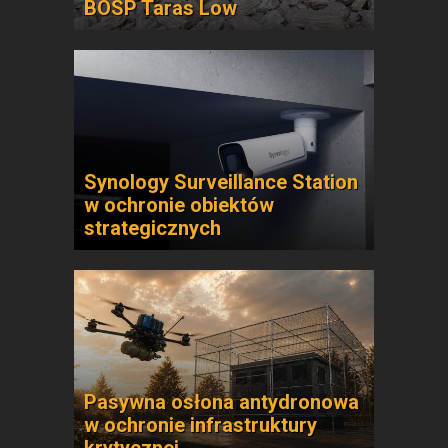
BOSP Taras Low
Synology Surveillance Station
w ochronie obiektów
strategicznych
Pasywna osłona antydronowa
w ochronie infrastruktury