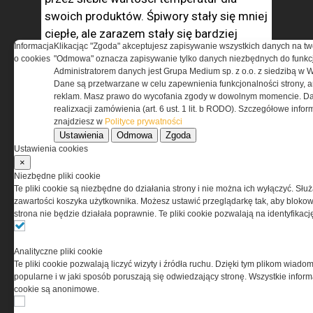
swoich produktów. Śpiwory stały się mniej
ciepłe, ale zarazem stały się bardziej
Informacja
Klikacjąc "Zgoda" akceptujesz zapisywanie wszystkich danych na tw
bezpieczne.
o cookies
"Odmowa" oznacza zapisywanie tylko danych niezbędnych do funkcj
Administratorem danych jest Grupa Medium sp. z o.o. z siedzibą w 
Norma określa następujące wartości
Dane są przetwarzane w celu zapewnienia funkcjonalności strony, a
reklam. Masz prawo do wycofania zgody w dowolnym momencie. Da
temperatur:
realizxacji zamówienia (art. 6 ust. 1 lit. b RODO). Szczegółowe inf
znajdziesz w
Polityce prywatności
T-comfort – temperatura komfortu –
Ustawienia
Odmowa
Zgoda
pomimo że temperatura wyliczona
Ustawienia cookies
jest dla kobiety, to śpiwór powinien
×
zapewnić ciepło bez względu na płeć,
Niezbędne pliki cookie
Te pliki cookie są niezbędne do działania strony i nie można ich wyłączyć. Słu
T-lim – temperatura limitu/graniczna
zawartości koszyka użytkownika. Możesz ustawić przeglądarkę tak, aby blokował
– mężczyzna może spać komfortowo,
strona nie będzie działała poprawnie. Te pliki cookie pozwalają na identyfika
ale kobiecie może być już chłodno.
Będzie tu występowała różnica 7
stopni Celsjusza miedzy kobietami
Analityczne pliki cookie
a mężczyznami,
Te pliki cookie pozwalają liczyć wizyty i źródła ruchu. Dzięki tym plikom wiadom
popularne i w jaki sposób poruszają się odwiedzający stronę. Wszystkie inform
T-ext – temperatura ekstremalna –
cookie są anonimowe.
w tej temperaturze śpiwór gwarantuje
tylko przeżycie, co oznacza