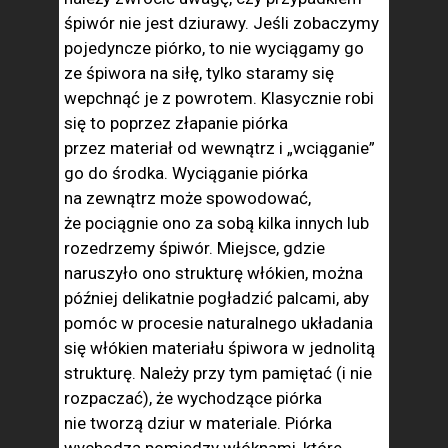
śpiwór nie jest dziurawy. Jeśli zobaczymy
pojedyncze piórko, to nie wyciągamy go
ze śpiwora na siłę, tylko staramy się
wepchnąć je z powrotem. Klasycznie robi
się to poprzez złapanie piórka
przez materiał od wewnątrz i „wciąganie”
go do środka. Wyciąganie piórka
na zewnątrz może spowodować,
że pociągnie ono za sobą kilka innych lub
rozedrzemy śpiwór. Miejsce, gdzie
naruszyło ono strukturę włókien, można
później delikatnie pogładzić palcami, aby
pomóc w procesie naturalnego układania
się włókien materiału śpiwora w jednolitą
strukturę. Należy przy tym pamiętać (i nie
rozpaczać), że wychodzące piórka
nie tworzą dziur w materiale. Piórka