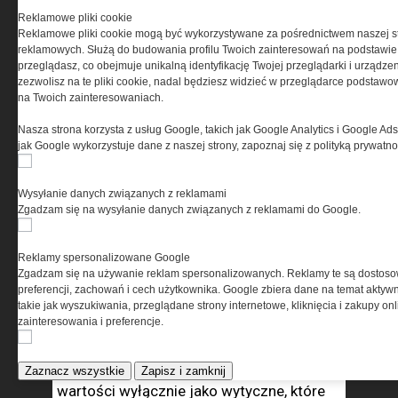
maksymalnie 6 godzin
Reklamowe pliki cookie
drzemki/bytowania, po tym czasie
Reklamowe pliki cookie mogą być wykorzystywane za pośrednictwem naszej s
możliwe jest wychłodzenie i początek
reklamowych. Służą do budowania profilu Twoich zainteresowań na podstawie i
przeglądasz, co obejmuje unikalną identyfikację Twojej przeglądarki i urządze
hipotermii; pomimo że temperatura ta
zezwolisz na te pliki cookie, nadal będziesz widzieć w przeglądarce podstawow
jest wyliczona na kobietę, co daje
na Twoich zainteresowaniach.
pewien margines błędu, to jednak
należy podchodzić ze szczególną
Nasza strona korzysta z usług Google, takich jak Google Analytics i Google Ads
ostrożnością ze względu na znaczące
jak Google wykorzystuje dane z naszej strony, zapoznaj się z polityką prywatn
zagrożenie dla zdrowia i życia.
Odczytując wartości temperatur
Wysyłanie danych związanych z reklamami
Zgadzam się na wysyłanie danych związanych z reklamami do Google.
na śpiworze należy pamiętać, że norma
porównuje tylko parametry działania
śpiworów odnośnie do znormalizowanych
Reklamy spersonalizowane Google
Zgadzam się na używanie reklam spersonalizowanych. Reklamy te są dostos
warunków badawczych. Temperatury te
preferencji, zachowań i cech użytkownika. Google zbiera dane na temat aktywn
nie uwzględniają wszystkich możliwych
takie jak wyszukiwania, przeglądane strony internetowe, kliknięcia i zakupy onl
zainteresowania i preferencje.
zmian warunków użytkowania, reakcji
i predyspozycji indywidualnych. Z tego
względu zaleca się przyjmować podane
Zaznacz wszystkie
Zapisz i zamknij
wartości wyłącznie jako wytyczne, które