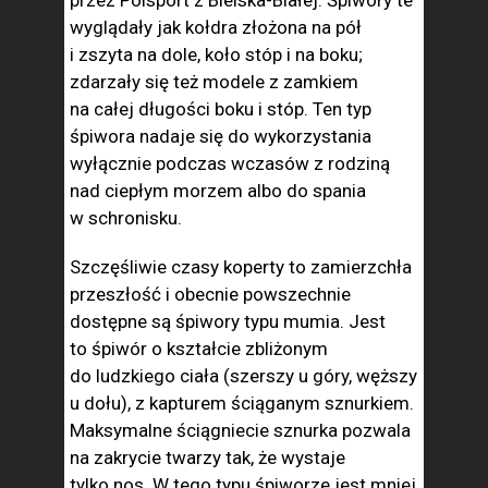
przez Polsport z Bielska-Białej. Śpiwory te
wyglądały jak kołdra złożona na pół
i zszyta na dole, koło stóp i na boku;
zdarzały się też modele z zamkiem
na całej długości boku i stóp. Ten typ
śpiwora nadaje się do wykorzystania
wyłącznie podczas wczasów z rodziną
nad ciepłym morzem albo do spania
w schronisku.
Szczęśliwie czasy koperty to zamierzchła
przeszłość i obecnie powszechnie
dostępne są śpiwory typu mumia. Jest
to śpiwór o kształcie zbliżonym
do ludzkiego ciała (szerszy u góry, węższy
u dołu), z kapturem ściąganym sznurkiem.
Maksymalne ściągniecie sznurka pozwala
na zakrycie twarzy tak, że wystaje
tylko nos. W tego typu śpiworze jest mniej