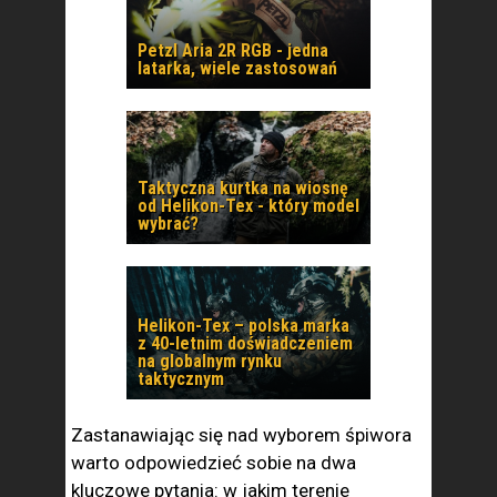
Petzl Aria 2R RGB - jedna
latarka, wiele zastosowań
Taktyczna kurtka na wiosnę
od Helikon-Tex - który model
wybrać?
Helikon-Tex – polska marka
z 40-letnim doświadczeniem
na globalnym rynku
taktycznym
Zastanawiając się nad wyborem śpiwora
warto odpowiedzieć sobie na dwa
kluczowe pytania: w jakim terenie