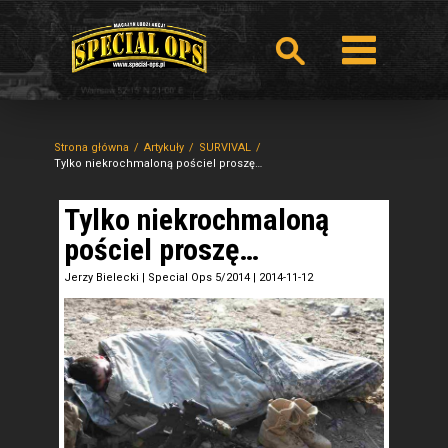
Strona główna
Artykuły
SURVIVAL
Tylko niekrochmaloną pościel proszę…
Tylko niekrochmaloną
pościel proszę…
Jerzy Bielecki
|
Special Ops 5/2014
|
2014-11-12