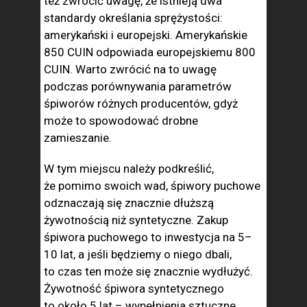
też zwrócić uwagę, że istnieją dwa
standardy określania sprężystości:
amerykański i europejski. Amerykańskie
850 CUIN odpowiada europejskiemu 800
CUIN. Warto zwrócić na to uwagę
podczas porównywania parametrów
śpiworów różnych producentów, gdyż
może to spowodować drobne
zamieszanie.
W tym miejscu należy podkreślić,
że pomimo swoich wad, śpiwory puchowe
odznaczają się znacznie dłuższą
żywotnością niż syntetyczne. Zakup
śpiwora puchowego to inwestycja na 5–
10 lat, a jeśli będziemy o niego dbali,
to czas ten może się znacznie wydłużyć.
Żywotność śpiwora syntetycznego
to około 5 lat – wypełnienia sztuczne