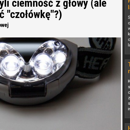
yli ciemność z głowy (ale
ać "czołówkę"?)
S
owej
w
k
l
s
c
i
s