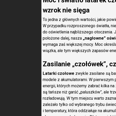
Moc i światło latarek cz
wzrok nie sięga
To jedna z głównych wartości, jakie po
W przypadku rozproszonego światła, nie
do oświetlenia najbliższego otoczenia.
położone dalej, nasza
„nagłowne” oświ
wymaga zaś większej mocy. Moc określan
wiązka, ale tym większych zapasów ener
Zasilanie „czołówek”, cz
Latarki czołowe
zwykle zasilane są bat
modele z akumulatorami. W pierwszym 
energii, których możemy zabrać kilka n
są tańsze niż garść „paluszków”, ale tr
rozładowują. W tym miejscu warto zaznac
zależało tylko od wybranego trybu świe
i temperatury, która oddziałuje na akum