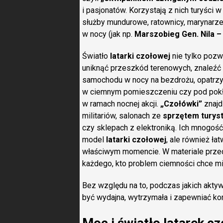
i pasjonatów. Korzystają z nich turyści w 
służby mundurowe, ratownicy, marynarze
w nocy (jak np.
Marszobieg Gen. Nila –
Światło
latarki czołowej
nie tylko pozwo
uniknąć przeszkód terenowych, znaleźć 
samochodu w nocy na bezdrożu, opatrzy
w ciemnym pomieszczeniu czy pod pokła
w ramach nocnej akcji.
„Czołówki”
znajd
militariów, salonach ze
sprzętem turys
czy sklepach z elektroniką. Ich mnogość 
model
latarki czołowej
, ale również ła
właściwym momencie. W materiale prz
każdego, kto problem ciemności chce mi
Bez względu na to, podczas jakich akty
być wydajna, wytrzymała i zapewniać ko