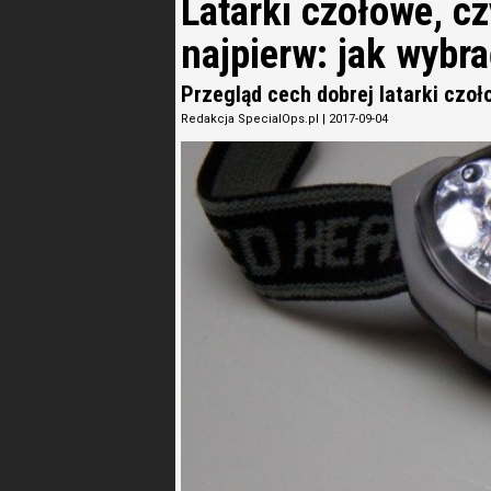
Latarki czołowe, cz
najpierw: jak wybr
Przegląd cech dobrej latarki czoł
Redakcja SpecialOps.pl
|
2017-09-04