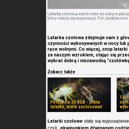
Latarkę czołową warto mieć ze sobą w plec
który należy się wyposażyć. Fot. pixabay.com
Latarka czołowa zdejmuje nam z głow
czynności wykonywanych w nocy lub p
ręce wolnymi. Co więcej, snop latarki 
za naszym wzrokiem, stając się prze
wybrać dobrą i niezawodną "czołówk
Zobacz także
Takt
Petzl Aria 2R RGB - jedna
od H
latarka, wiele zastosowań
wybr
Latarki czołowe
stały się wyposażen
czyli
„ekwipunkiem dźwiganym codzi