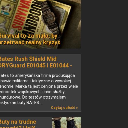
Survival to za mało, by
przetrwać realny kryzys
Bates Rush Shield Mid
DRYGuard E01045 i E01044 -
buty taktyczne do miasta
Bates to amerykańska firma produkująca
buwie militarne i taktyczne o wysokiej
enomie. Marka ta jest ceniona przez wiele
ednostek wojskowych i inne służby
mundurowe. Do testów otrzymałem
aktyczne buty BATES...
Czytaj całość »
Buty na trudne