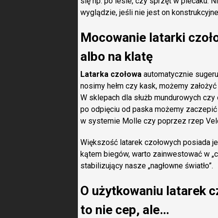
się np. po lesie, czy sprzęt w plecaku. 
wyglądzie, jeśli nie jest on konstrukcyj
Mocowanie latarki czoło
albo na klatę
Latarka czołowa
automatycznie sugeruj
nosimy hełm czy kask, możemy założyć n
W sklepach dla służb mundurowych czy 
po odpięciu od paska możemy zaczepić n
w systemie Molle czy poprzez rzep Velcr
Większość latarek czołowych posiada je
kątem biegów, warto zainwestować w „c
stabilizujący nasze „nagłowne światło”.
O użytkowaniu latarek c
to nie cep, ale…