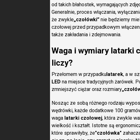
od takich błahostek, wymagających zdję
Generalnie, proces włączania, wyłączania 
że zwykle
„czołówki”
nie będziemy mieli
czołowej przed przypadkowym włączeni
także zakładania i zdejmowania.
Waga i wymiary latarki c
liczy?
Przełomem w przypadku
latarek
, a w s
LED
na miejsce tradycyjnych żarówek. Po
zmniejszyć ciężar oraz rozmiary
„czołów
Nosząc ze sobą różnego rodzaju wyposa
wędrówki, każde dodatkowe 100 gramów z
waga
latarki czołowej
, która zwykle wa
wielkość i kształt. Istotne są ergonomic
które sprawiłyby, że
"czołówka"
zahacza