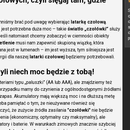
ołowych, czyli sięgaj tam, gdzie
S
o
winniśmy brać pod uwagę wybierając
latarkę czołową
.
s
 jest potrzebna duża moc – takie
światło „czołówki”
służy
c
 Jeśli natomiast chcemy zobaczyć w ciemności obiekty
p
etlenie
musi nam zapewnić skupioną wiązkę, która
a jest w lumenach – im jest wyższa, tym silniejsza jest
gii dla naszej
latarki czołowej
będziemy potrzebowali.
yli niech moc będzie z tobą!
eriami typu „paluszki” (AA lub AAA), ale znajdziemy też
przypadku mamy do czynienia z ogólnodostępnymi źródłami
a zapas. Akumulatory mają większą moc i na dłuższą metę
zeba pamiętać o tym, że nieużywane również się
zyć, że zużycie źródła zasilania
"czołówki"
nie będzie
cenia (ekonomiczny, optymalny czy maksymalny), ale
ulatory i baterie. W warunkach zimowych znacznie szybciej