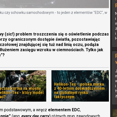
aku czy schowku samochodowym - to jeden z elementów "EDC", w
N
i
m
z
i
y (sic!) problem troszczenia się o oświetlenie podczas
H
rzy ograniczonym dostępie światła, pozostawiając
czołowej znajdującej się tuż nad linią oczu, podąża
dłużeniem zasięgu wzroku w ciemnościach. Tylko jak
ę"?
w
Helikon-Tex – polska marka
i
yczna kurtka na wiosnę
z 40-letnim doświadczeniem
t
elikon-Tex - który model
na globalnym rynku
z
ać?
taktycznym
iem podstawowym, a wręcz
elementem EDC
,
ennie”
(ang.
every day carry
) różnych grup zawodowych