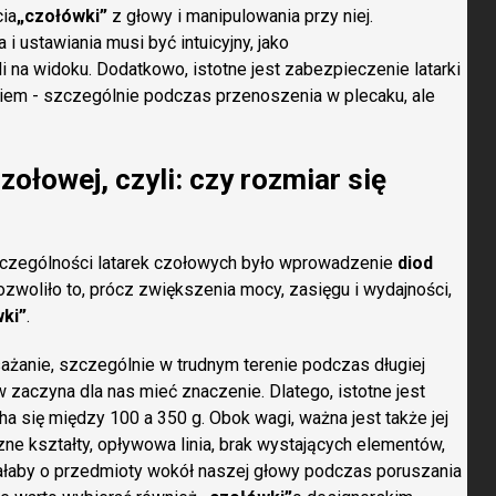
cia
„czołówki”
z głowy i manipulowania przy niej.
i ustawiania musi być intuicyjny, jako
 na widoku. Dodatkowo, istotne jest zabezpieczenie latarki
em - szczególnie podczas przenoszenia w plecaku, ale
zołowej, czyli: czy rozmiar się
zczególności latarek czołowych było wprowadzenie
diod
zwoliło to, prócz zwiększenia mocy, zasięgu i wydajności,
ki”
.
żanie, szczególnie w trudnym terenie podczas długiej
aczyna dla nas mieć znaczenie. Dlatego, istotne jest
ha się między 100 a 350 g. Obok wagi, ważna jest także jej
zne kształty, opływowa linia, brak wystających elementów,
łaby o przedmioty wokół naszej głowy podczas poruszania