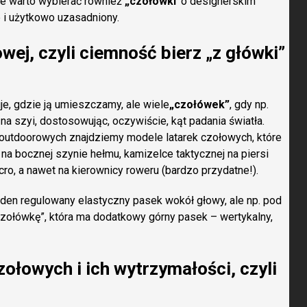
Nie warto wybierać również
„czołówki”
o designerskim
ne i użytkowo uzasadniony.
wej, czyli ciemność bierz „z główki”
e, gdzie ją umieszczamy, ale wiele
„czołówek”
, gdy np.
a szyi, dostosowując, oczywiście, kąt padania światła.
outdoorowych znajdziemy modele latarek czołowych, które
a bocznej szynie hełmu, kamizelce taktycznej na piersi
o, a nawet na kierownicy roweru (bardzo przydatne!).
den regulowany elastyczny pasek wokół głowy, ale np. pod
zołówkę”, która ma dodatkowy górny pasek – wertykalny,
zołowych i ich wytrzymałości, czyli