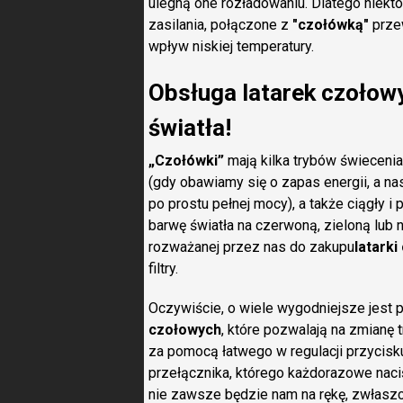
ulegną one rozładowaniu. Dlatego niekt
zasilania, połączone z
"czołówką"
prze
wpływ niskiej temperatury.
Obsługa latarek czołowyc
światła!
„Czołówki”
mają kilka trybów świeceni
(gdy obawiamy się o zapas energii, a n
po prostu pełnej mocy), a także ciągły 
barwę światła na czerwoną, zieloną lub
rozważanej przez nas do zakupu
latarki
filtry.
Oczywiście, o wiele wygodniejsze jest
czołowych
, które pozwalają na zmianę t
za pomocą łatwego w regulacji przycisku
przełącznika, którego każdorazowe naciś
nie zawsze będzie nam na rękę, zwłasz