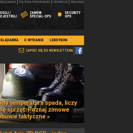
REGULAMIN
POLITYKA PRYWATNOŚCI
REDAKCJA
REKLAMA
OGUJ /
ZAMÓW
SECURITY
REJESTRUJ
SPECIAL-OPS
OPS
EGLĄDARKA
E-WYDANIE
LEKSYKON
ZAPISZ SIĘ DO NEWSLETTERA
Gdy temperatura spada, liczy
się sprzęt. Poznaj zimowe
obuwie taktyczne »