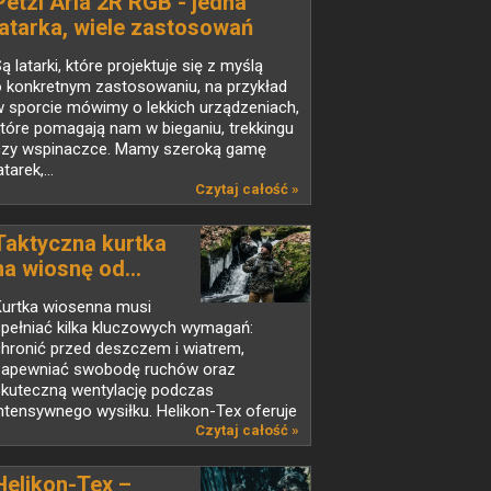
Petzl Aria 2R RGB - jedna
latarka, wiele zastosowań
ą latarki, które projektuje się z myślą
o konkretnym zastosowaniu, na przykład
 sporcie mówimy o lekkich urządzeniach,
tóre pomagają nam w bieganiu, trekkingu
czy wspinaczce. Mamy szeroką gamę
atarek,...
Czytaj całość »
Taktyczna kurtka
na wiosnę od...
Kurtka wiosenna musi
pełniać kilka kluczowych wymagań:
hronić przed deszczem i wiatrem,
zapewniać swobodę ruchów oraz
skuteczną wentylację podczas
ntensywnego wysiłku. Helikon-Tex oferuje
zereg...
Czytaj całość »
Helikon-Tex –