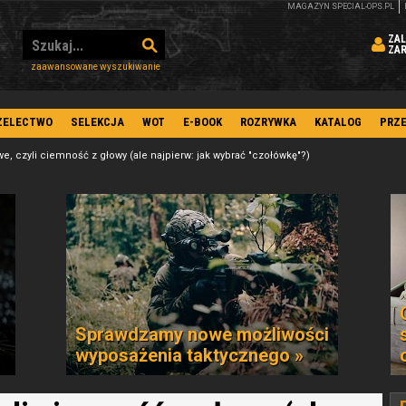
MAGAZYN SPECIAL-OPS.PL
ZAL
ZA
zaawansowane wyszukiwanie
ZELECTWO
SELEKCJA
WOT
E-BOOK
ROZRYWKA
KATALOG
PRZ
we, czyli ciemność z głowy (ale najpierw: jak wybrać "czołówkę"?)
Sprawdzamy nowe możliwości
wyposażenia taktycznego »