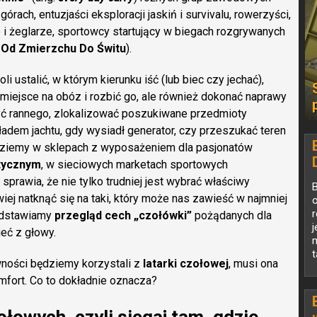
górach, entuzjaści eksploracji jaskiń i survivalu, rowerzyści,
 i żeglarze, sportowcy startujący w biegach rozgrywanych
 Od Zmierzchu Do Świtu
).
li ustalić, w którym kierunku iść (lub biec czy jechać),
miejsce na obóz i rozbić go, ale również dokonać naprawy
ć rannego, zlokalizować poszukiwane przedmioty
dem jachtu, gdy wysiadł generator, czy przeszukać teren
ziemy w sklepach z wyposażeniem dla pasjonatów
tycznym
, w sieciowych marketach sportowych
sprawia, że nie tylko trudniej jest wybrać właściwy
twiej natknąć się na taki, który może nas zawieść w najmniej
o
r
edstawiamy
przegląd cech „czołówki”
pożądanych dla
j
eć z głowy.
t
wności będziemy korzystali z
latarki czołowej
, musi ona
mfort. Co to dokładnie oznacza?