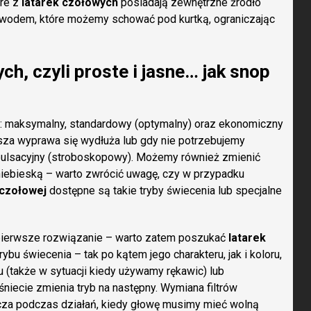
óre z
latarek czołowych
posiadają zewnętrzne źródło
wodem, które możemy schować pod kurtką, ograniczając
h, czyli proste i jasne… jak snop
a: maksymalny, standardowy (optymalny) oraz ekonomiczny
asza wyprawa się wydłuża lub gdy nie potrzebujemy
i pulsacyjny (stroboskopowy). Możemy również zmienić
 niebieską – warto zwrócić uwagę, czy w przypadku
 czołowej
dostępne są takie tryby świecenia lub specjalne
 pierwsze rozwiązanie – warto zatem poszukać
latarek
rybu świecenia – tak po kątem jego charakteru, jak i koloru,
 (także w sytuacji kiedy używamy rękawic) lub
niecie zmienia tryb na następny. Wymiana filtrów
cza podczas działań, kiedy głowę musimy mieć wolną