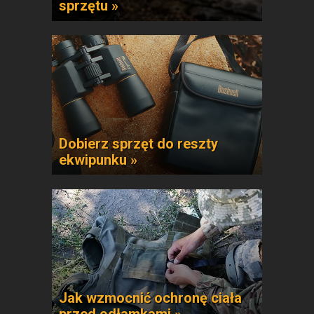
sprzętu »
Dobierz sprzęt do reszty
ekwipunku »
Jak wzmocnić ochronę ciała