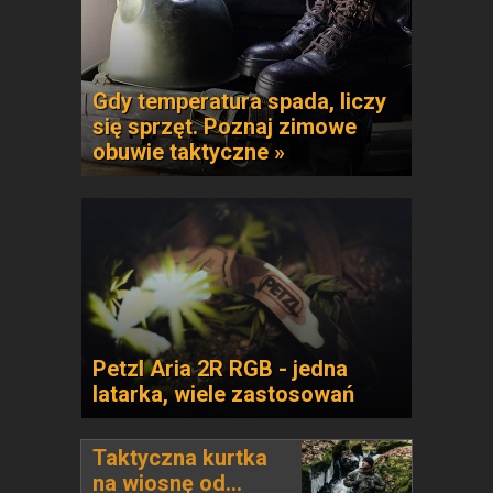
Gdy temperatura spada, liczy
się sprzęt. Poznaj zimowe
obuwie taktyczne »
Petzl Aria 2R RGB - jedna
latarka, wiele zastosowań
Taktyczna kurtka
na wiosnę od...