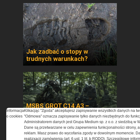
Jak zadbać o stopy w
trudnych warunkach?
MSBS GROT C14 A3 –
Informacja
Klikacjąc "Zgoda" akceptujesz zapisywanie wszystkich danych na tw
ewolucja doświadczeń. Jak
o cookies
"Odmowa" oznacza zapisywanie tylko danych niezbędnych do funkcj
użytkownicy zmienili polski
Administratorem danych jest Grupa Medium sp. z o.o. z siedzibą w 
karabinek
Dane są przetwarzane w celu zapewnienia funkcjonalności strony, a
reklam. Masz prawo do wycofania zgody w dowolnym momencie. Da
realizxacji zamówienia (art. 6 ust. 1 lit. b RODO). Szczegółowe inf