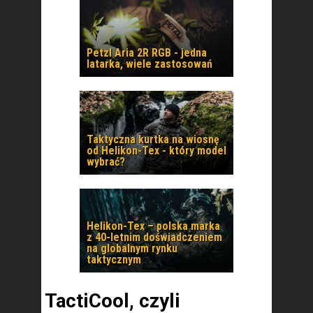
Petzl Aria 2R RGB - jedna
latarka, wiele zastosowań
Taktyczna kurtka na wiosnę
od Helikon-Tex - który model
wybrać?
Helikon-Tex – polska marka
z 40-letnim doświadczeniem
na globalnym rynku
taktycznym
TactiCool, czyli