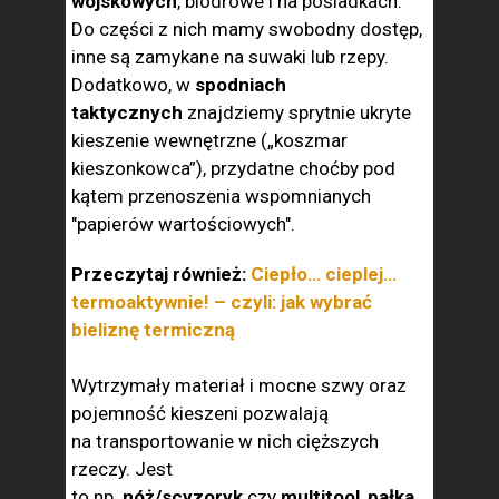
wojskowych
, biodrowe i na pośladkach.
Do części z nich mamy swobodny dostęp,
inne są zamykane na suwaki lub rzepy.
Dodatkowo, w
spodniach
taktycznych
znajdziemy sprytnie ukryte
kieszenie wewnętrzne („koszmar
kieszonkowca”), przydatne choćby pod
kątem przenoszenia wspomnianych
"papierów wartościowych".
Przeczytaj również:
Ciepło… cieplej…
termoaktywnie! – czyli: jak wybrać
bieliznę termiczną
Wytrzymały materiał i mocne szwy oraz
pojemność kieszeni pozwalają
na transportowanie w nich cięższych
rzeczy. Jest
to np.
nóż/scyzoryk
czy
multitool
,
pałka