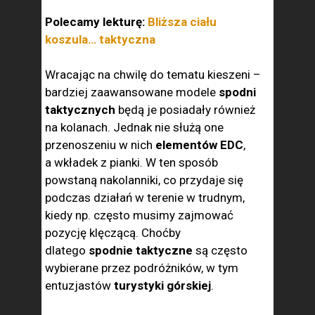
Polecamy lekturę:
Bliższa ciału
koszula… taktyczna
Wracając na chwilę do tematu kieszeni –
bardziej zaawansowane modele
spodni
taktycznych
będą je posiadały również
na kolanach. Jednak nie służą one
przenoszeniu w nich
elementów EDC
,
a wkładek z pianki. W ten sposób
powstaną nakolanniki, co przydaje się
podczas działań w terenie w trudnym,
kiedy np. często musimy zajmować
pozycję klęczącą. Choćby
dlatego
spodnie taktyczne
są często
wybierane przez podróżników, w tym
entuzjastów
turystyki górskiej
.