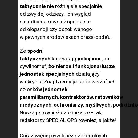
taktycznie
nie różnią się specjalnie
od zwykłej odzieży. Ich wygląd
nie odbiega również specjalnie
od elegancji czy oczekiwanego
w pewnych środowiskach dress-code’u.
Ze
spodni
taktycznych
korzystają
policjanci
„po
cywilnemu”,
żołnierze i funkcjonariusze
jednostek specjalnych
działający
w ukryciu. Znajdziemy je także w szafach
członk
ów jednostek
paramilitarnych
,
kontraktorów
,
ratowników
medycznych
,
ochroniarzy
,
myśliwych
,
podróżni
Noszą je również dziennikarze - tak,
redaktorzy SPECIAL OPS również, a jakże!
Coraz więcej cywili bez szczególnych