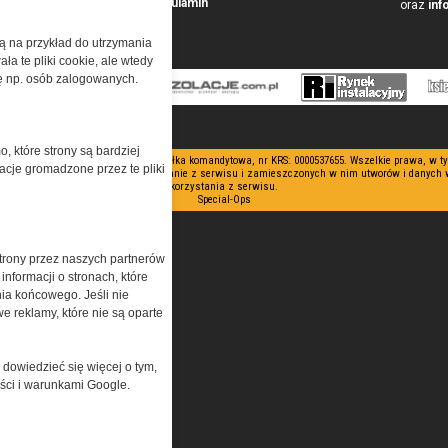
Przeczytaj regulamin
oraz
inf
żą na przykład do utrzymania
a te pliki cookie, ale wtedy
cję np. osób zalogowanych.
o, które strony są bardziej
 ograniczoną odpowiedzialnością Spółka komandytowa, nr KRS: 0000537655. Wszelkie prawa, w 
acje gromadzone przez te pliki
nianie artykułów zabronione. Korzystanie z serwisu i zamieszczonych w nim utworów i danych
korzystania z serwisu.
Special-Ops
trony przez naszych partnerów
nformacji o stronach, które
nia końcowego. Jeśli nie
e reklamy, które nie są oparte
 dowiedzieć się więcej o tym,
ości i warunkami Google.