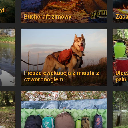
yli
Bushcraft zimowy
Zasa
a
Piesza ewakuacja z miasta z
Dlac
czworonogiem
paln