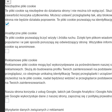
×
Niezbędne pliki cookie
Te pliki cookie są niezbędne do działania strony i nie można ich wyłączyć. Słu
zawartości koszyka użytkownika. Możesz ustawić przeglądarkę tak, aby blokował
strona nie będzie działała poprawnie. Te pliki cookie pozwalają na identyfika
Analityczne pliki cookie
Te pliki cookie pozwalają liczyć wizyty i źródła ruchu. Dzięki tym plikom wiadom
Copyright © 2004-2019 Grupa MEDIUM Spółka z
popularne i w jaki sposób poruszają się odwiedzający stronę. Wszystkie inform
zastrzeżone. Jakiekolwiek dalsze rozpowszech
cookie są anonimowe.
Reklamowe pliki cookie
Reklamowe pliki cookie mogą być wykorzystywane za pośrednictwem naszej s
reklamowych. Służą do budowania profilu Twoich zainteresowań na podstawie i
przeglądasz, co obejmuje unikalną identyfikację Twojej przeglądarki i urządze
zezwolisz na te pliki cookie, nadal będziesz widzieć w przeglądarce podstawow
na Twoich zainteresowaniach.
Nasza strona korzysta z usług Google, takich jak Google Analytics i Google Ads
jak Google wykorzystuje dane z naszej strony, zapoznaj się z polityką prywatn
Wysyłanie danych związanych z reklamami