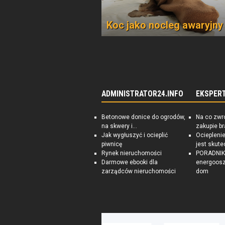
Koc jako nocleg awaryjny
ADMINISTRATOR24.INFO
EKSPER
Betonowe donice do ogrodów,
Na co zwr
na skwery i...
zakupie b
Jak wygłuszyć i ocieplić
Ociepleni
piwnicę
jest skute
Rynek nieruchomości
PORADNIK:
Darmowe ebooki dla
energoosz
zarządców nieruchomości
dom