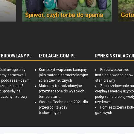
Śpiwór, czyli torba do spania
Goto
TBUDOWLANY.PL
IZOLACJE.COM.PL
RYNEKINSTALACYJ
ócić uwagę przy
Kompozyt wapienno-konopny
Przeciwpożarowe
ramy garażowej?
jako materiał termoizolacyjny
instalacje wodociągow
e poddasza - czym
ścian zewnętrznych
stan prawny
czna izolacja?
Materiały termoizolacyjne
Zapotrzebowanie n
 Sposoby na
przeznaczone do wysokich
cieplną i energię użytk
czędny i zdrowy
temperatur -...
podgrzania ciepłej wod
Warunki Techniczne 2021 dla
użytkowej
przegród i złączy
Pomieszczenia kotł
budowlanych
gazowych