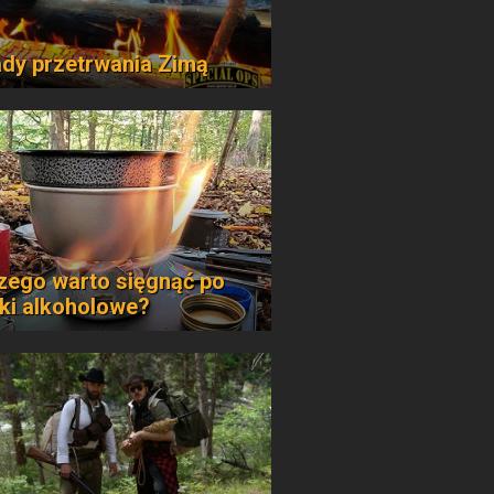
dy przetrwania Zimą
zego warto sięgnąć po
iki alkoholowe?