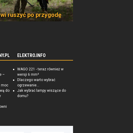
wi ruszyć po przygodę
NY.PL
ELEKTRO.INFO
WAGO 221 - teraz również w
e –
wersji 6 mm²
Dlaczego warto wybrać
a moc
ogrzewanie...
ową do
Jak wybrać lampy wiszące do
y
domu?
owni