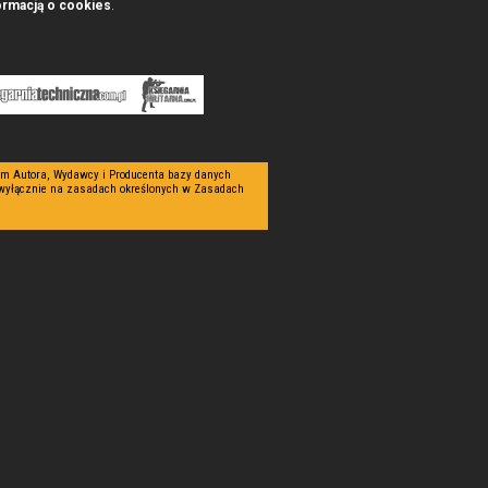
ormacją o cookies
.
tym Autora, Wydawcy i Producenta bazy danych
 wyłącznie na zasadach określonych w Zasadach