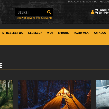
MAGAZYN SPECIAL-OPS.PL
REGULA
ZALOGUJ /
ZAREJEST
zaawansowane wyszukiwanie
STRZELECTWO
SELEKCJA
WOT
E-BOOK
ROZRYWKA
KATALOG
E