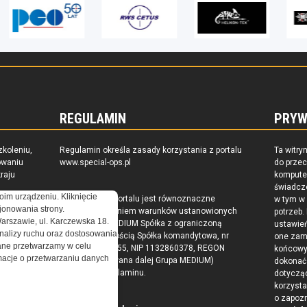
REGULAMIN
PRYW
zkoleniu,
Regulamin określa zasady korzystania z portalu
Ta witry
owaniu
www.special-ops.pl
do prze
raju
komputer
świadcz
oim urządzeniu. Kliknięcie
Korzystanie z portalu jest równoznaczne
w tym w
onowania strony.
z zaakceptowaniem warunków ustanowionych
potrzeb.
Warszawie, ul. Karczewska 18.
przez Grupa MEDIUM Spółka z ograniczoną
ustawie
nalizy ruchu oraz dostosowania
odpowiedzialnością Spółka komandytowa, nr
one zam
ne przetwarzamy w celu
KRS: 0000537655, NIP 1132860378, REGON
końcow
ormacje o przetwarzaniu danych
146393437 (zwana dalej Grupa MEDIUM)
dokonać 
w postaci Regulaminu.
dotyczą
korzysta
o zapoz