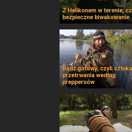
Z Helikonem w terenie, cz
bezpieczne biwakowanie
Bądź gotowy, czyli sztuk
przetrwania według
preppersów