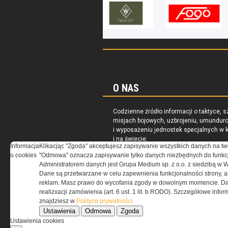
O NAS
Codzienne źródło informacji o taktyce, s
misjach bojowych, uzbrojeniu, umundur
i wyposażeniu jednostek specjalnych w k
i na świecie.
Informacja
Klikacjąc "Zgoda" akceptujesz zapisywanie wszystkich danych na tw
o cookies
"Odmowa" oznacza zapisywanie tylko danych niezbędnych do funkcj
Administratorem danych jest Grupa Medium sp. z o.o. z siedzibą w 
Dane są przetwarzane w celu zapewnienia funkcjonalności strony, a
reklam. Masz prawo do wycofania zgody w dowolnym momencie. Da
realizxacji zamówienia (art. 6 ust. 1 lit. b RODO). Szczegółowe inf
znajdziesz w
Polityce prywatności
Ustawienia
Odmowa
Zgoda
Ustawienia cookies