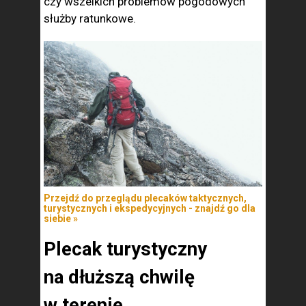
czy wszelkich problemów pogodowych
służby ratunkowe.
Przejdź do przeglądu plecaków taktycznych,
turystycznych i ekspedycyjnych - znajdź go dla
siebie »
Plecak turystyczny
na dłuższą chwilę
w terenie