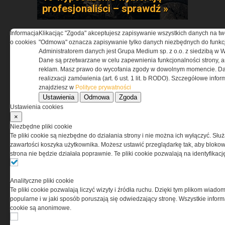
profesjonaliści – sprawdź »
Informacja
Klikacjąc "Zgoda" akceptujesz zapisywanie wszystkich danych na tw
o cookies
"Odmowa" oznacza zapisywanie tylko danych niezbędnych do funkcj
Administratorem danych jest Grupa Medium sp. z o.o. z siedzibą w 
Dane są przetwarzane w celu zapewnienia funkcjonalności strony, a
reklam. Masz prawo do wycofania zgody w dowolnym momencie. Da
realizxacji zamówienia (art. 6 ust. 1 lit. b RODO). Szczegółowe inf
znajdziesz w
Polityce prywatności
Technologia pola walki
Ustawienia
Odmowa
Zgoda
dostępna dla Ciebie!
Ustawienia cookies
Przekonaj się »
×
Niezbędne pliki cookie
Te pliki cookie są niezbędne do działania strony i nie można ich wyłączyć. Słu
zawartości koszyka użytkownika. Możesz ustawić przeglądarkę tak, aby blokował
strona nie będzie działała poprawnie. Te pliki cookie pozwalają na identyfika
Analityczne pliki cookie
Te pliki cookie pozwalają liczyć wizyty i źródła ruchu. Dzięki tym plikom wiadom
popularne i w jaki sposób poruszają się odwiedzający stronę. Wszystkie inform
cookie są anonimowe.
Co zapewni maksymalną