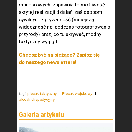
mundurowych zapewnia to możliwość
skrytej realizacji działań, zaś osobom
cywilnym - prywatność (mniejszą
widoczność np. podczas fotografowania
przyrody) oraz, co tu ukrywać, modny
taktyczny wygląd.
Chcesz być na bieżąco? Zapisz się
do naszego newslettera!
tagi:
plecak taktyczny
Plecak wojskowy
plecak ekspedycyjny