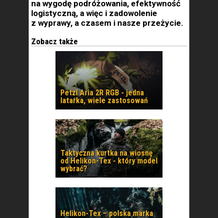
na wygodę podróżowania, efektywność
logistyczną, a więc i zadowolenie
z wyprawy, a czasem i nasze przeżycie.
Zobacz także
Petzl Aria 2R RGB - jedna
latarka, wiele zastosowań
Taktyczna kurtka na wiosnę
od Helikon-Tex - który model
wybrać?
Helikon-Tex – polska marka