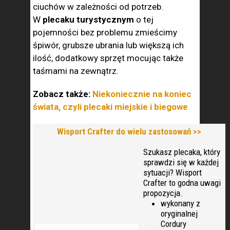
ciuchów w zależności od potrzeb.
W
plecaku turystycznym
o tej
pojemności bez problemu zmieścimy
śpiwór, grubsze ubrania lub większą ich
ilość, dodatkowy sprzęt mocując także
taśmami na zewnątrz.
Zobacz także:
Niekoniecznie na koniec
świata, czyli plecaki miejskie i biegowe
Wisport Crafter do wielu zastosowań >>
Szukasz plecaka, który
sprawdzi się w każdej
sytuacji? Wisport
Crafter to godna uwagi
propozycja.
wykonany z
oryginalnej
Cordury