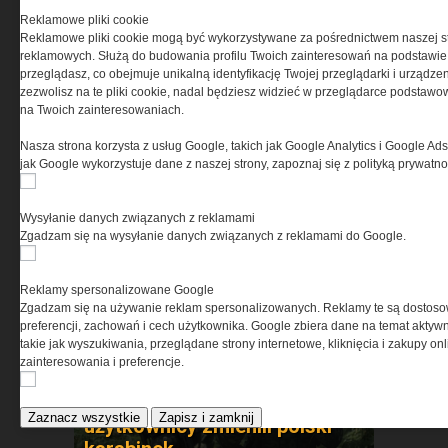
skuteczność po zmroku »
Reklamowe pliki cookie
Reklamowe pliki cookie mogą być wykorzystywane za pośrednictwem naszej s
reklamowych. Służą do budowania profilu Twoich zainteresowań na podstawie i
przeglądasz, co obejmuje unikalną identyfikację Twojej przeglądarki i urządze
zezwolisz na te pliki cookie, nadal będziesz widzieć w przeglądarce podstawow
na Twoich zainteresowaniach.
Nasza strona korzysta z usług Google, takich jak Google Analytics i Google Ads
jak Google wykorzystuje dane z naszej strony, zapoznaj się z polityką prywatn
Jak zadbać o stopy w
Wysyłanie danych związanych z reklamami
trudnych warunkach?
Zgadzam się na wysyłanie danych związanych z reklamami do Google.
Reklamy spersonalizowane Google
Zgadzam się na używanie reklam spersonalizowanych. Reklamy te są dostos
preferencji, zachowań i cech użytkownika. Google zbiera dane na temat aktywn
takie jak wyszukiwania, przeglądane strony internetowe, kliknięcia i zakupy onl
zainteresowania i preferencje.
MSBS GROT C14 A3 –
ewolucja doświadczeń. Jak
Zaznacz wszystkie
Zapisz i zamknij
użytkownicy zmienili polski