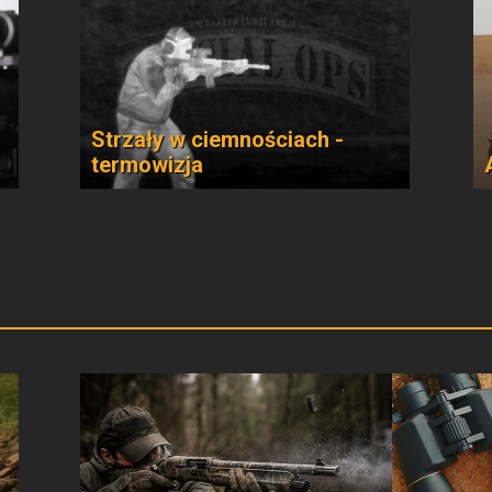
Strzały w ciemnościach -
termowizja