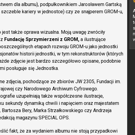
stwem dla albumu), podpułkownikiem Jarosławem Gartską
A
 szczeble kariery w jednostce) czy ze snajperem GROM-u,
s
jest także oprawa wizualna. Moją uwagę zwróciły
n
ez
Fundację Sprzymierzeni z GROM,
a ilustrujące
w
poszczególnych etapach rozwoju GROM-u jako jednostki
jonatów historii jednostki, w tym rekonstruktorów (których
każde zdjęcie jest bardzo szczegółowo opisane, podobnie
mi posługuje się Jednostka.
lne zdjęcia, pochodzące ze zbiorów JW 2305, Fundacji im.
Krajowej czy Narodowego Archiwum Cyfrowego.
ografie uzupełniają także współczesne ilustracje,
 sekundy dynamiką chwili i napięciem oraz majestatem
, Bartosza Bery, Marka Strzałkowskiego czy Andrzeja
z redakcją magazynu SPECIAL OPS.
ślić fakt, że za wydaniem albumu nie stoją przypadkowi