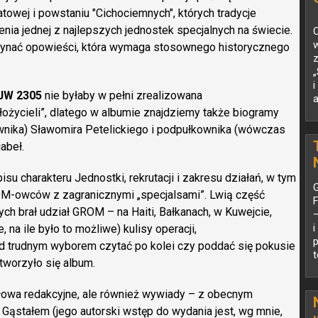
atowej i powstaniu "Cichociemnych", których tradycje
enia jednej z najlepszych jednostek specjalnych na świecie.
O
zynać opowieści, która wymaga stosownego historycznego
z
 JW 2305
nie byłaby w pełni zrealizowana
a
ożycieli”, dlatego w albumie znajdziemy także biogramy
nika) Sławomira Petelickiego i podpułkownika (wówczas
abeł.
u charakteru Jednostki, rekrutacji i zakresu działań, w tym
G
-owców z zagranicznymi „specjalsami”. Lwią część
F
ych brał udział GROM – na Haiti, Bałkanach, w Kuwejcie,
e, na ile było to możliwe) kulisy operacji,
p
zed trudnym wyborem czytać po kolei czy poddać się pokusie
t
otworzyło się album.
słowa redakcyjne, ale również wywiady – z obecnym
Gąstałem (jego autorski wstęp do wydania jest, wg mnie,