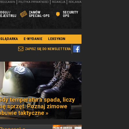
REGULAMIN
POLITYKA PRYWATNOŚCI
REDAKCJA
REKLAMA
OGUJ /
ZAMÓW
SECURITY
REJESTRUJ
SPECIAL-OPS
OPS
EGLĄDARKA
E-WYDANIE
LEKSYKON
ZAPISZ SIĘ DO NEWSLETTERA
Gdy temperatura spada, liczy
się sprzęt. Poznaj zimowe
obuwie taktyczne »