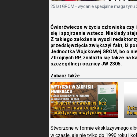
25 lat GROM - wydanie specjalne magazynu
Ćwierćwiecze w życiu człowieka czy is
się i spojrzenia wstecz. Niekiedy staj
Z takiego założenia wyszli redaktor
przedsięwzięcia zwiększył fakt, iż po
Jednostka Wojskowej GROM, bo o niej 
Zbrojnych RP, znalazła się także na 
szczególnej rocznicy JW 2305.
Zobacz także
Eksperci o ewakuacji bez
barier – nowa książka z
Toż
praktycznymi wytycznymi
Komp
Stworzone w formie ekskluzywnego alb
w czasie, ale nie tylko do 1990 roku i k