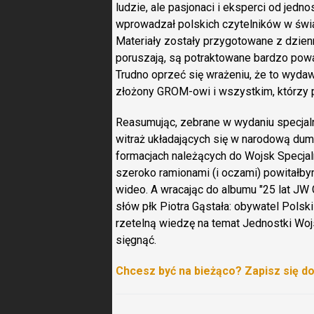
ludzie, ale pasjonaci i eksperci od jedn
wprowadzał polskich czytelników w świa
Materiały zostały przygotowane z dzienni
poruszają, są potraktowane bardzo poważ
Trudno oprzeć się wrażeniu, że to wyda
złożony GROM-owi i wszystkim, którzy p
Reasumując, zebrane w wydaniu specja
witraż układających się w narodową dum
formacjach należących do Wojsk Specja
szeroko ramionami (i oczami) powitałby
wideo. A wracając do albumu "25 lat J
słów płk Piotra Gąstała: obywatel Polsk
rzetelną wiedzę na temat Jednostki Woj
sięgnąć.
Chcesz być na bieżąco? Zapisz się d