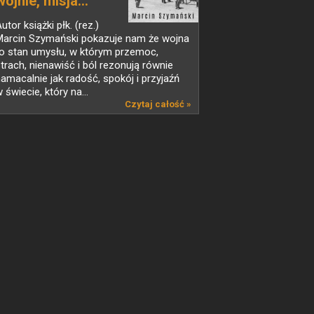
wojnie, misja...
utor książki płk. (rez.)
Marcin Szymański pokazuje nam że wojna
to stan umysłu, w którym przemoc,
trach, nienawiść i ból rezonują równie
amacalnie jak radość, spokój i przyjaźń
 świecie, który na...
Czytaj całość »