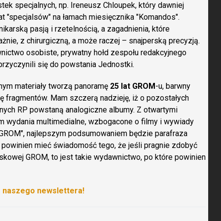
ostek specjalnych, np. Ireneusz Chloupek, który dawniej
t "specjalsów" na łamach miesięcznika "Komandos".
karską pasją i rzetelnością, a zagadnienia, które
nie, z chirurgiczną, a może raczej – snajperską precyzją.
wnictwo osobiste, prywatny hołd zespołu redakcyjnego
rzyczynili się do powstania Jednostki.
lnym materiały tworzą panoramę
25 lat GROM
-u, barwny
ę fragmentów. Mam szczerą nadzieję, iż o pozostałych
lnych RP powstaną analogiczne albumy. Z otwartymi
m wydania multimedialne, wzbogacone o filmy i wywiady
W GROM", najlepszym podsumowaniem będzie parafraza
i powinien mieć świadomość tego, że jeśli pragnie zdobyć
skowej GROM, to jest takie wydawnictwo, po które powinien
o naszego newslettera!