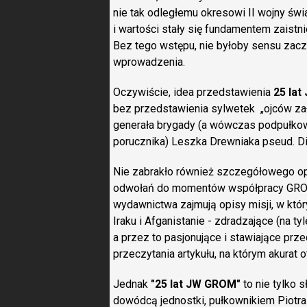
nie tak odległemu okresowi II wojny świ
i wartości stały się fundamentem zaistni
Bez tego wstępu, nie byłoby sensu zac
wprowadzenia.
Oczywiście, idea przedstawienia
25 lat
bez przedstawienia sylwetek „ojców zał
generała brygady (a wówczas podpułkow
porucznika) Leszka Drewniaka pseud. Di
Nie zabrakło również szczegółowego opis
odwołań do momentów współpracy GROM
wydawnictwa zajmują opisy misji, w któr
Iraku i Afganistanie - zdradzające (na tyl
a przez to pasjonujące i stawiające pr
przeczytania artykułu, na którym akurat 
Jednak
"25 lat JW GROM"
to nie tylko 
dowódcą jednostki, pułkownikiem Piotra 