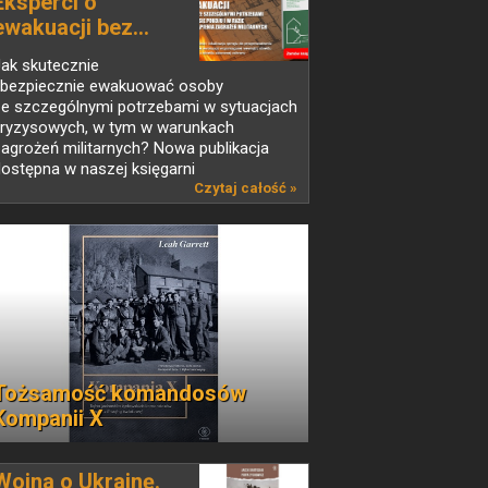
Eksperci o
ewakuacji bez...
ak skutecznie
i bezpiecznie ewakuować osoby
ze szczególnymi potrzebami w sytuacjach
kryzysowych, w tym w warunkach
agrożeń militarnych? Nowa publikacja
ostępna w naszej księgarni
o kompleksowy...
Czytaj całość »
Tożsamość komandosów
Kompanii X
Wojna o Ukrainę.