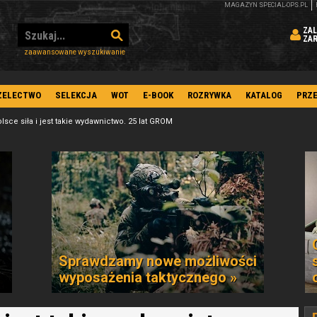
MAGAZYN SPECIAL-OPS.PL
ZAL
ZA
zaawansowane wyszukiwanie
ZELECTWO
SELEKCJA
WOT
E-BOOK
ROZRYWKA
KATALOG
PRZ
lsce siła i jest takie wydawnictwo. 25 lat GROM
Sprawdzamy nowe możliwości
wyposażenia taktycznego »