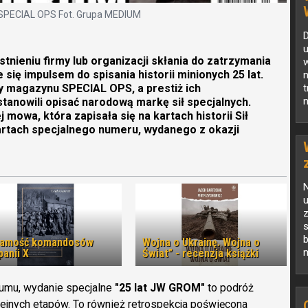
 SPECIAL OPS Fot. Grupa MEDIUM
tnieniu firmy lub organizacji skłania do zatrzymania
w
e się impulsem do spisania historii minionych 25 lat.
n
zy magazynu SPECIAL OPS, a prestiż ich
t
n
stanowili opisać narodową markę sił specjalnych.
mowa, która zapisała się na kartach historii Sił
kartach specjalnego numeru, wydanego z okazji
u
z
s
b
samość komandosów
Wojna o Ukrainę. Wojna o
m
anii X
Świat” - recenzja książki
umu, wydanie specjalne
"25 lat JW GROM"
to podróż
olejnych etapów. To również retrospekcja poświęcona