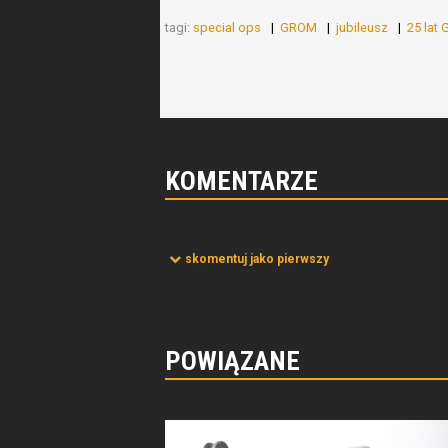
tagi:
special ops
GROM
jubileusz
25 lat
KOMENTARZE
skomentuj jako pierwszy
POWIĄZANE