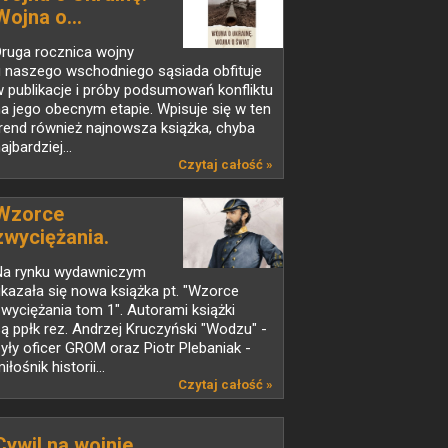
Wojna o...
Druga rocznica wojny
u naszego wschodniego sąsiada obfituje
 publikacje i próby podsumowań konfliktu
a jego obecnym etapie. Wpisuje się w ten
rend również najnowsza książka, chyba
ajbardziej...
Czytaj całość »
Wzorce
zwyciężania.
Nowa...
Na rynku wydawniczym
kazała się nowa książka pt. "Wzorce
wyciężania tom 1". Autorami książki
ą ppłk rez. Andrzej Kruczyński "Wodzu" -
yły oficer GROM oraz Piotr Plebaniak -
iłośnik historii...
Czytaj całość »
Cywil na wojnie