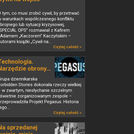
 tym, co musi zrobić cywil, by przetrwać
w warunkach współczesnego konfliktu
brojnego lub sytuacji kryzysowej,
„SPECIAL OPS” rozmawiał z Kafirem
i Adamem „Kaczorem” Kaczyńskim –
utorami książki „Cywil na...
Czytaj całość »
Technologia.
Narzędzie obrony...
rupa dziennikarska
orbidden Stories dokonała rzeczy wielkiej
– w zwartym, niesłychanie szczelnym
i świetnie zorganizowanym zespole –
rzeprowadziła Projekt Pegasus. Historia
ego...
Czytaj całość »
Na sprzedanej