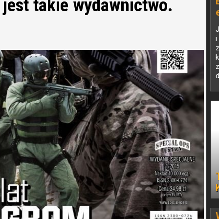
i jest takie wydawnictwo.
J
z
d
t