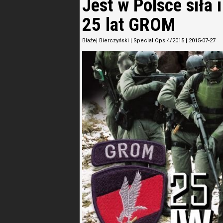
Jest w Polsce siła 
25 lat GROM
Błażej Bierczyński
|
Special Ops 4/2015
|
2015-07-27