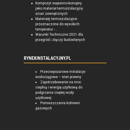
Kompozyt wapienno-konopny
jako materiał termoizolacyjny
ścian zewnętrznych
Materiały termoizolacyjne
przeznaczone do wysokich
temperatur -...
Warunki Techniczne 2021 dla
przegród i złączy budowlanych
RYNEKINSTALACYJNY.PL
Przeciwpożarowe instalacje
wodociągowe – stan prawny
Zapotrzebowanie na moc
cieplną i energię użytkową do
podgrzania ciepłej wody
użytkowej
Pomieszczenia kotłowni
gazowych