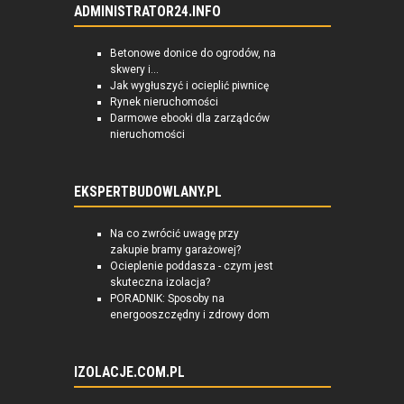
ADMINISTRATOR24.INFO
Betonowe donice do ogrodów, na
skwery i...
Jak wygłuszyć i ocieplić piwnicę
Rynek nieruchomości
Darmowe ebooki dla zarządców
nieruchomości
EKSPERTBUDOWLANY.PL
Na co zwrócić uwagę przy
zakupie bramy garażowej?
Ocieplenie poddasza - czym jest
skuteczna izolacja?
PORADNIK: Sposoby na
energooszczędny i zdrowy dom
IZOLACJE.COM.PL