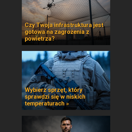
Czy Twoja infrastruktura jest
gotowa na zagrożenia z
powietrza?
Wybierz sprzęt, który
sprawdzi się w niskich
temperaturach »