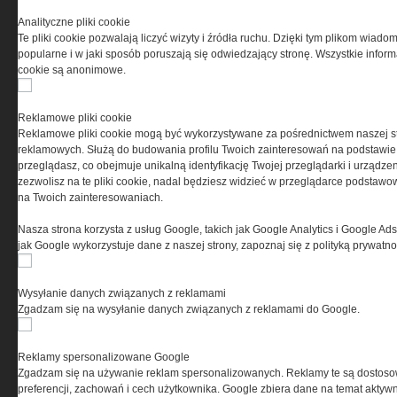
Przeczytaj regulamin
Analityczne pliki cookie
Te pliki cookie pozwalają liczyć wizyty i źródła ruchu. Dzięki tym plikom wiadom
popularne i w jaki sposób poruszają się odwiedzający stronę. Wszystkie inform
cookie są anonimowe.
PRYWATNOŚĆ
Reklamowe pliki cookie
Reklamowe pliki cookie mogą być wykorzystywane za pośrednictwem naszej s
Ta witryna wykorzystuje pliki cookies do przechowywania
reklamowych. Służą do budowania profilu Twoich zainteresowań na podstawie i
informacji na Twoim komputerze. Pliki cookies stosujemy
przeglądasz, co obejmuje unikalną identyfikację Twojej przeglądarki i urządze
w celu świadczenia usług na najwyższym poziomie,
zezwolisz na te pliki cookie, nadal będziesz widzieć w przeglądarce podstawow
w tym w sposób dostosowany do indywidualnych potrzeb.
na Twoich zainteresowaniach.
Korzystanie z witryny bez zmiany ustawień dotyczących
cookies oznacza, że będą one zamieszczane w Twoim
Nasza strona korzysta z usług Google, takich jak Google Analytics i Google Ads
urządzeniu końcowym. W każdym momencie możesz
jak Google wykorzystuje dane z naszej strony, zapoznaj się z polityką prywatn
dokonać zmiany ustawień przeglądarki dotyczących
cookies. Nim Państwo zaczną korzystać z naszego
serwisu prosimy o zapoznanie się z naszą
polityką
Wysyłanie danych związanych z reklamami
prywatności
oraz
informacją o cookies
.
Zgadzam się na wysyłanie danych związanych z reklamami do Google.
Reklamy spersonalizowane Google
Zgadzam się na używanie reklam spersonalizowanych. Reklamy te są dostos
preferencji, zachowań i cech użytkownika. Google zbiera dane na temat aktywn