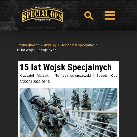
Strona główna
Artykuły
Jednostki specjalne
15 lat Wojsk Specjalnych
15 lat Wojsk Specjalnych
Krzysztof Mątecki
,
Tomasz Łukaszewski
|
Special Ops
2/2022
|
2022-06-13