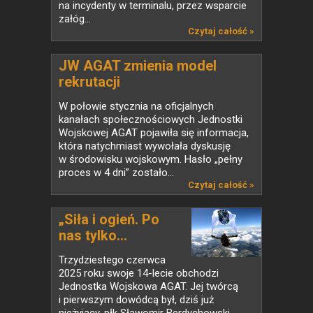
na incydenty w terminalu, przez wsparcie
załóg...
Czytaj całość »
JW AGAT zmienia model
rekrutacji
W połowie stycznia na oficjalnych
kanałach społecznościowych Jednostki
Wojskowej AGAT pojawiła się informacja,
która natychmiast wywołała dyskusję
w środowisku wojskowym. Hasło „pełny
proces w 4 dni” zostało...
Czytaj całość »
„Siła i ogień. Po
nas tylko...
Trzydziestego czerwca
2025 roku swoje 14-lecie obchodzi
Jednostka Wojskowa AGAT. Jej twórcą
i pierwszym dowódcą był, dziś już
nieżyjący, płk Sławomir Berdychowski