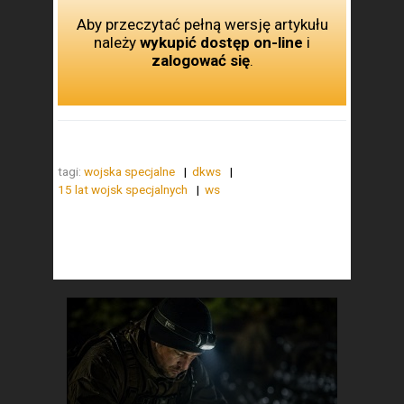
Aby przeczytać pełną wersję artykułu
należy
wykupić dostęp on-line
i
zalogować się
.
tagi:
wojska specjalne
dkws
15 lat wojsk specjalnych
ws