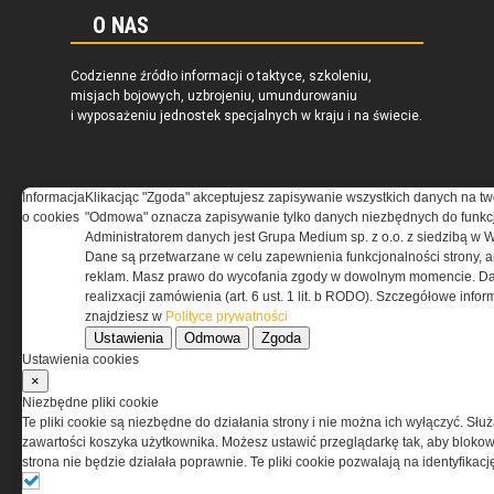
O NAS
Codzienne źródło informacji o taktyce, szkoleniu,
misjach bojowych, uzbrojeniu, umundurowaniu
i wyposażeniu jednostek specjalnych w kraju i na świecie.
Informacja
Klikacjąc "Zgoda" akceptujesz zapisywanie wszystkich danych na tw
o cookies
"Odmowa" oznacza zapisywanie tylko danych niezbędnych do funkcj
REGULAMIN
Administratorem danych jest Grupa Medium sp. z o.o. z siedzibą w 
Dane są przetwarzane w celu zapewnienia funkcjonalności strony, a
Regulamin określa zasady korzystania z portalu
reklam. Masz prawo do wycofania zgody w dowolnym momencie. Da
www.special-ops.pl
realizxacji zamówienia (art. 6 ust. 1 lit. b RODO). Szczegółowe inf
znajdziesz w
Polityce prywatności
Ustawienia
Odmowa
Zgoda
Korzystanie z portalu jest równoznaczne
Ustawienia cookies
z zaakceptowaniem warunków ustanowionych
×
przez Grupa MEDIUM Spółka z ograniczoną
Niezbędne pliki cookie
odpowiedzialnością Spółka komandytowa, nr KRS:
Te pliki cookie są niezbędne do działania strony i nie można ich wyłączyć. Słu
0000537655, NIP 1132860378, REGON 146393437
zawartości koszyka użytkownika. Możesz ustawić przeglądarkę tak, aby blokował
(zwana dalej Grupa MEDIUM) w postaci Regulaminu.
strona nie będzie działała poprawnie. Te pliki cookie pozwalają na identyfika