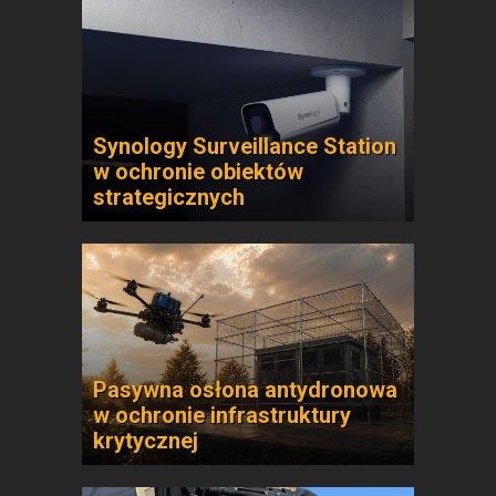
Synology Surveillance Station
w ochronie obiektów
strategicznych
Pasywna osłona antydronowa
w ochronie infrastruktury
krytycznej