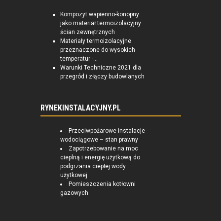
Kompozyt wapienno-konopny
jako materiał termoizolacyjny
ścian zewnętrznych
Materiały termoizolacyjne
przeznaczone do wysokich
temperatur -...
Warunki Techniczne 2021 dla
przegród i złączy budowlanych
RYNEKINSTALACYJNY.PL
Przeciwpożarowe instalacje
wodociągowe – stan prawny
Zapotrzebowanie na moc
cieplną i energię użytkową do
podgrzania ciepłej wody
użytkowej
Pomieszczenia kotłowni
gazowych