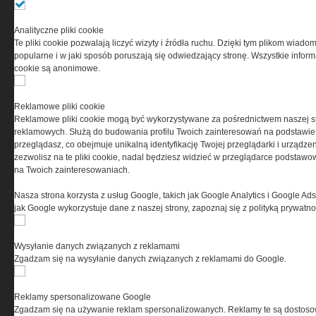
Przeczytaj regulamin
Analityczne pliki cookie
Te pliki cookie pozwalają liczyć wizyty i źródła ruchu. Dzięki tym plikom wiadom
popularne i w jaki sposób poruszają się odwiedzający stronę. Wszystkie inform
cookie są anonimowe.
PRYWATNOŚĆ
Reklamowe pliki cookie
Reklamowe pliki cookie mogą być wykorzystywane za pośrednictwem naszej s
Ta witryna wykorzystuje pliki cookies do przechowywania
reklamowych. Służą do budowania profilu Twoich zainteresowań na podstawie i
informacji na Twoim komputerze. Pliki cookies stosujemy
przeglądasz, co obejmuje unikalną identyfikację Twojej przeglądarki i urządze
w celu świadczenia usług na najwyższym poziomie,
zezwolisz na te pliki cookie, nadal będziesz widzieć w przeglądarce podstawow
w tym w sposób dostosowany do indywidualnych potrzeb.
na Twoich zainteresowaniach.
Korzystanie z witryny bez zmiany ustawień dotyczących
cookies oznacza, że będą one zamieszczane w Twoim
Nasza strona korzysta z usług Google, takich jak Google Analytics i Google Ads
urządzeniu końcowym. W każdym momencie możesz
jak Google wykorzystuje dane z naszej strony, zapoznaj się z polityką prywatn
dokonać zmiany ustawień przeglądarki dotyczących
cookies. Nim Państwo zaczną korzystać z naszego
serwisu prosimy o zapoznanie się z naszą
polityką
Wysyłanie danych związanych z reklamami
prywatności
oraz
informacją o cookies
.
Zgadzam się na wysyłanie danych związanych z reklamami do Google.
Reklamy spersonalizowane Google
Zgadzam się na używanie reklam spersonalizowanych. Reklamy te są dostos