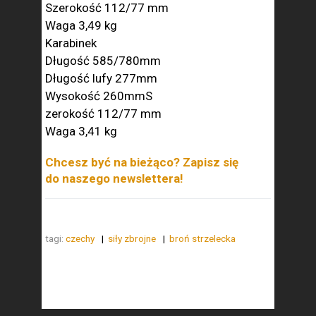
Szerokość 112/77 mm
Waga 3,49 kg
Karabinek
Długość 585/780mm
Długość lufy 277mm
Wysokość 260mmS
zerokość 112/77 mm
Waga 3,41 kg
Chcesz być na bieżąco? Zapisz się
do naszego newslettera!
tagi:
czechy
siły zbrojne
broń strzelecka