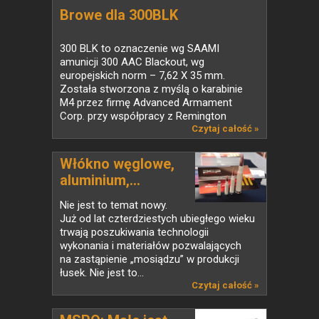
Browe dla 300BLK
300 BLK to oznaczenie wg SAAMI
amunicji 300 AAC Blackout, wg
europejskich norm – 7,62 X 35 mm.
Została stworzona z myślą o karabinie
M4 przez firmę Advanced Armament
Corp. przy współpracy z Remington
Defense....
Czytaj całość »
Włókno węglowe,
aluminium,...
Nie jest to temat nowy.
Już od lat czterdziestych ubiegłego wieku
trwają poszukiwania technologii
wykonania i materiałów pozwalających
na zastąpienie „mosiądzu” w produkcji
łusek. Nie jest to...
Czytaj całość »