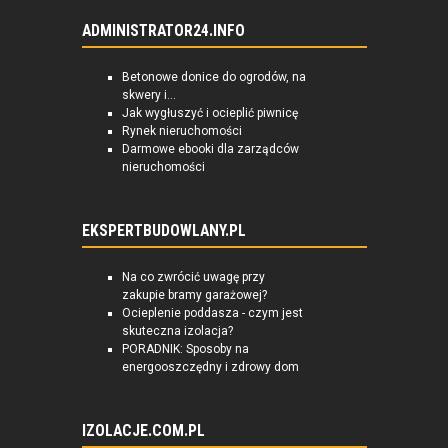
ADMINISTRATOR24.INFO
Betonowe donice do ogrodów, na
skwery i...
Jak wygłuszyć i ocieplić piwnicę
Rynek nieruchomości
Darmowe ebooki dla zarządców
nieruchomości
EKSPERTBUDOWLANY.PL
Na co zwrócić uwagę przy
zakupie bramy garażowej?
Ocieplenie poddasza - czym jest
skuteczna izolacja?
PORADNIK: Sposoby na
energooszczędny i zdrowy dom
IZOLACJE.COM.PL