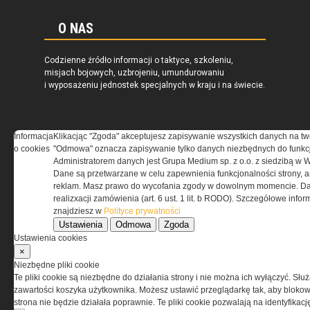
O NAS
Codzienne źródło informacji o taktyce, szkoleniu,
misjach bojowych, uzbrojeniu, umundurowaniu
i wyposażeniu jednostek specjalnych w kraju i na świecie.
Informacja
Klikacjąc "Zgoda" akceptujesz zapisywanie wszystkich danych na tw
o cookies
"Odmowa" oznacza zapisywanie tylko danych niezbędnych do funkcj
REGULAMIN
Administratorem danych jest Grupa Medium sp. z o.o. z siedzibą w 
Dane są przetwarzane w celu zapewnienia funkcjonalności strony, a
Regulamin określa zasady korzystania z portalu
reklam. Masz prawo do wycofania zgody w dowolnym momencie. Da
www.special-ops.pl
realizxacji zamówienia (art. 6 ust. 1 lit. b RODO). Szczegółowe inf
znajdziesz w
Polityce prywatności
Ustawienia
Odmowa
Zgoda
Korzystanie z portalu jest równoznaczne
Ustawienia cookies
z zaakceptowaniem warunków ustanowionych
×
przez Grupa MEDIUM Spółka z ograniczoną
Niezbędne pliki cookie
odpowiedzialnością Spółka komandytowa, nr KRS:
Te pliki cookie są niezbędne do działania strony i nie można ich wyłączyć. Słu
0000537655, NIP 1132860378, REGON 146393437
zawartości koszyka użytkownika. Możesz ustawić przeglądarkę tak, aby blokował
(zwana dalej Grupa MEDIUM) w postaci Regulaminu.
strona nie będzie działała poprawnie. Te pliki cookie pozwalają na identyfika