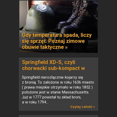
Gdy temperatura spada, liczy
się sprzęt. Poznaj zimowe
obuwie taktyczne »
Springfield XD-S, czyli
chorwacki sub-kompact w
czterdziestce piątce
Springfield nierozłącznie kojarzy się
z bronią. To założone w roku 1636 miasto
( prawa miejskie otrzymało w roku 1852 )
położone jest w stanie Massachusetts.
Już w 1777 powstał tu skład broni,
a w roku 1794...
Czytaj całość »