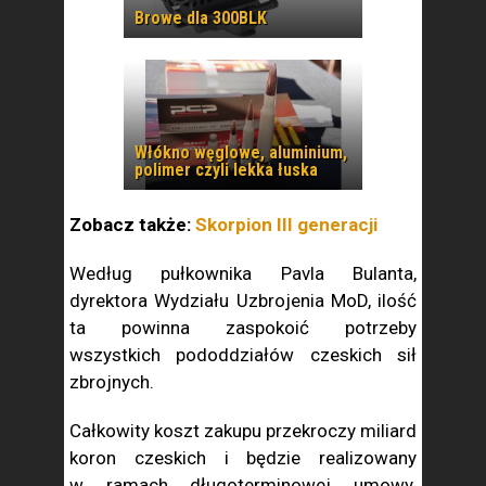
Browe dla 300BLK
Włókno węglowe, aluminium,
polimer czyli lekka łuska
Zobacz także:
Skorpion III generacji
Według pułkownika Pavla Bulanta,
dyrektora Wydziału Uzbrojenia MoD, ilość
ta powinna zaspokoić potrzeby
wszystkich pododdziałów czeskich sił
zbrojnych.
Całkowity koszt zakupu przekroczy miliard
koron czeskich i będzie realizowany
w ramach długoterminowej umowy.