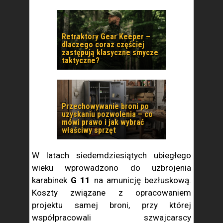
Retraktory Gear Keeper –
dlaczego coraz częściej
zastępują klasyczne smycze
taktyczne?
Przechowywanie broni po
uzyskaniu pozwolenia – co
mówi prawo i jak wybrać
właściwy sprzęt
W latach siedemdziesiątych ubiegłego
wieku wprowadzono do uzbrojenia
karabinek
G 11
na amunicję bezłuskową.
Koszty związane z opracowaniem
projektu samej broni, przy której
współpracowali szwajcarscy