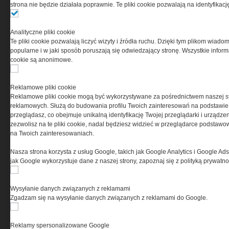
(zwana dalej Grupa MEDIUM) w postaci Regulaminu.
strona nie będzie działała poprawnie. Te pliki cookie pozwalają na identyfika
Przeczytaj regulamin
Analityczne pliki cookie
Te pliki cookie pozwalają liczyć wizyty i źródła ruchu. Dzięki tym plikom wiadom
popularne i w jaki sposób poruszają się odwiedzający stronę. Wszystkie inform
cookie są anonimowe.
PRYWATNOŚĆ
Reklamowe pliki cookie
Reklamowe pliki cookie mogą być wykorzystywane za pośrednictwem naszej s
Ta witryna wykorzystuje pliki cookies do przechowywania
reklamowych. Służą do budowania profilu Twoich zainteresowań na podstawie i
informacji na Twoim komputerze. Pliki cookies stosujemy
przeglądasz, co obejmuje unikalną identyfikację Twojej przeglądarki i urządze
w celu świadczenia usług na najwyższym poziomie,
zezwolisz na te pliki cookie, nadal będziesz widzieć w przeglądarce podstawow
w tym w sposób dostosowany do indywidualnych potrzeb.
na Twoich zainteresowaniach.
Korzystanie z witryny bez zmiany ustawień dotyczących
cookies oznacza, że będą one zamieszczane w Twoim
Nasza strona korzysta z usług Google, takich jak Google Analytics i Google Ads
urządzeniu końcowym. W każdym momencie możesz
jak Google wykorzystuje dane z naszej strony, zapoznaj się z polityką prywatn
dokonać zmiany ustawień przeglądarki dotyczących
cookies. Nim Państwo zaczną korzystać z naszego
serwisu prosimy o zapoznanie się z naszą
polityką
Wysyłanie danych związanych z reklamami
prywatności
oraz
informacją o cookies
.
Zgadzam się na wysyłanie danych związanych z reklamami do Google.
Reklamy spersonalizowane Google