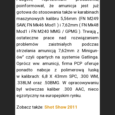
poinformował, że amunicja jest już
gotowa do stosowania także w karabinach
maszynowych kalibru 5,56mm (FN M249
SAW, FN Mk46 Mod1 ) i 7,62mm ( FN Mk48
Mod1 i FN M240 MMG / GPMG ). Trwają „
ostateczne prace nad rozwiązaniem
problemów zaistniałych podczas
strzelania amunicją 7,62mm z Minigun-
ów” czyli opartych na systemie Gatlinga.
Oprócz ww. amunicji, firma PCP oferuje
ponadto naboje z polimerową łuską
w kalibrach: 6,8 X 43mm SPC, .300 WM,
.338LM oraz .50BMG. W opracowywaniu
był wówczas kaliber .300 AAC, nieco
egzotyczny na europejskim rynku.
Zobacz także:
Shot Show 2011