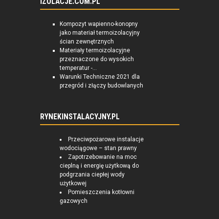
IZOLACJE.COM.PL
Kompozyt wapienno-konopny
jako materiał termoizolacyjny
ścian zewnętrznych
Materiały termoizolacyjne
przeznaczone do wysokich
temperatur -...
Warunki Techniczne 2021 dla
przegród i złączy budowlanych
RYNEKINSTALACYJNY.PL
Przeciwpożarowe instalacje
wodociągowe – stan prawny
Zapotrzebowanie na moc
cieplną i energię użytkową do
podgrzania ciepłej wody
użytkowej
Pomieszczenia kotłowni
gazowych