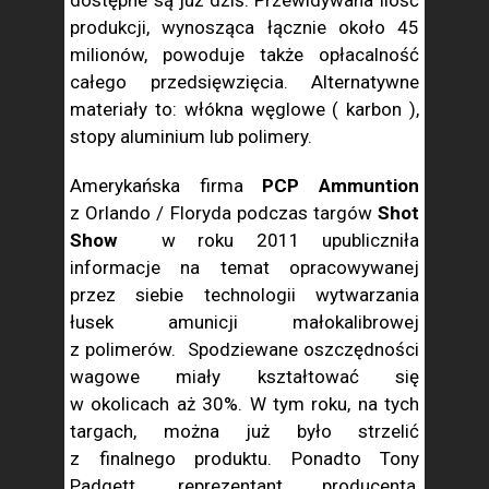
dostępne są już dziś. Przewidywana ilość
produkcji, wynosząca łącznie około 45
milionów, powoduje także opłacalność
całego przedsięwzięcia. Alternatywne
materiały to: włókna węglowe ( karbon ),
stopy aluminium lub polimery.
Amerykańska firma
PCP Ammuntion
z Orlando / Floryda podczas targów
Shot
Show
w roku 2011 upubliczniła
informacje na temat opracowywanej
przez siebie technologii wytwarzania
łusek amunicji małokalibrowej
z polimerów. Spodziewane oszczędności
wagowe miały kształtować się
w okolicach aż 30%. W tym roku, na tych
targach, można już było strzelić
z finalnego produktu. Ponadto Tony
Padgett, reprezentant producenta,