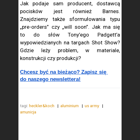
Jak podaje sam producent, dostawcą
pocisków jest również Barnes.
Znajdziemy także sformułowania typu
„pre-orders” czy „will soon”. Jak ma się
to do słów Tony’ego Padgett’a
wypowiedzianych na targach Shot Show?
Gdzie leży problem, w materiale,
konstrukcji czy produkcji?
Chcesz być na bieżąco? Zapisz się 
do naszego newslettera!
tagi:
heckler&koch
aluminium
us army
amunicja