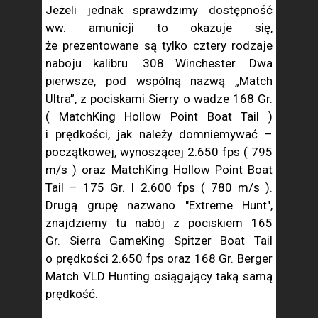
Jeżeli jednak sprawdzimy dostępność
ww. amunicji to okazuje się,
że prezentowane są tylko cztery rodzaje
naboju kalibru .308 Winchester. Dwa
pierwsze, pod wspólną nazwą „Match
Ultra”, z pociskami Sierry o wadze 168 Gr.
( MatchKing Hollow Point Boat Tail )
i prędkości, jak należy domniemywać –
początkowej, wynoszącej 2.650 fps ( 795
m/s ) oraz MatchKing Hollow Point Boat
Tail – 175 Gr. I 2.600 fps ( 780 m/s ).
Drugą grupę nazwano "Extreme Hunt",
znajdziemy tu nabój z pociskiem 165
Gr. Sierra GameKing Spitzer Boat Tail
o prędkości 2.650 fps oraz 168 Gr. Berger
Match VLD Hunting osiągający taką samą
prędkość.