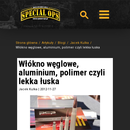
Strona główna
Artykuły
Blogi
Jacek Kulka
Włókno węglowe, aluminium, polimer czyli lekka łuska
Włókno węglowe,
aluminium, polimer czyli
lekka łuska
Jacek Kulka
|
2012-11-27