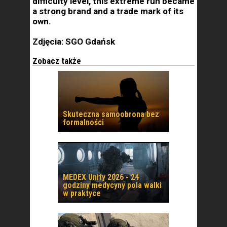
difficulty level, this extreme run became
a strong brand and a trade mark of its
own.
Zdjęcia: SGO Gdańsk
Zobacz także
Skuteczna samoobrona bez
formalności
MEDEX Unity 2026 - 24
godziny medycyny pola walki
w praktyce