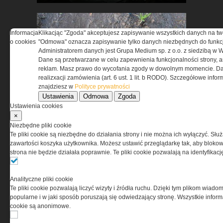
Informacja
Klikacjąc "Zgoda" akceptujesz zapisywanie wszystkich danych na tw
o cookies
"Odmowa" oznacza zapisywanie tylko danych niezbędnych do funkcj
Administratorem danych jest Grupa Medium sp. z o.o. z siedzibą w 
Dane są przetwarzane w celu zapewnienia funkcjonalności strony, a
reklam. Masz prawo do wycofania zgody w dowolnym momencie. Da
realizxacji zamówienia (art. 6 ust. 1 lit. b RODO). Szczegółowe inf
znajdziesz w
Polityce prywatności
Jak zadbać o stopy w
Ustawienia
Odmowa
Zgoda
trudnych warunkach?
Ustawienia cookies
×
Niezbędne pliki cookie
Te pliki cookie są niezbędne do działania strony i nie można ich wyłączyć. Słu
zawartości koszyka użytkownika. Możesz ustawić przeglądarkę tak, aby blokował
strona nie będzie działała poprawnie. Te pliki cookie pozwalają na identyfika
MSBS GROT C14 A3 –
Analityczne pliki cookie
ewolucja doświadczeń. Jak
Te pliki cookie pozwalają liczyć wizyty i źródła ruchu. Dzięki tym plikom wiadom
popularne i w jaki sposób poruszają się odwiedzający stronę. Wszystkie inform
użytkownicy zmienili polski
cookie są anonimowe.
karabinek