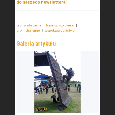
do naszego newslettera!
tagi:
wydarzenia
trening i szkolenie
grom challenge
współzawodnictwo