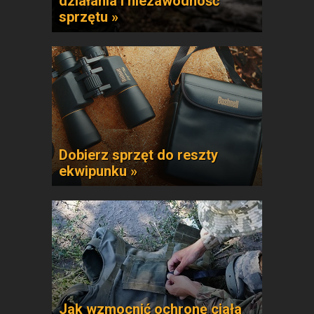
działania i niezawodność
sprzętu »
Dobierz sprzęt do reszty
ekwipunku »
Jak wzmocnić ochronę ciała