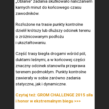
„Oblanie” zadania skutkowało naliczaniem
karnych minut do końcowego czasu
zawodników.
Rozłożone na trasie punkty kontrolne
dzielił krótszy lub dłuższy odcinek terenu
o zróżnicowanym podłożu
i ukształtowaniu.
Część trasy biegła drogami wśród pól,
duktami leśnymi, a w końcowej części
znaczny odcinek stanowiła przeprawa
terenem podmokłym. Punkty kontrolne
zawierały w sobie zarówno zadania
statyczne, jak i dynamiczne.
Czytaj też: GROM CHALLENGE 2015 siła
i honor w ekstremalnym biegu >>>