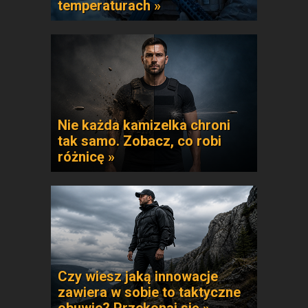
temperaturach »
Nie każda kamizelka chroni
tak samo. Zobacz, co robi
różnicę »
Czy wiesz jaką innowacje
zawiera w sobie to taktyczne