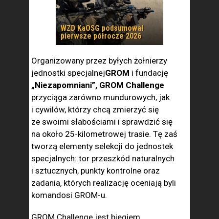
WZD KaOSG podsumował
pierwsze półrocze 2026
Organizowany przez byłych żołnierzy
jednostki specjalnej
GROM
i fundację
„Niezapomniani”, GROM
Challenge
przyciąga zarówno mundurowych, jak
i cywilów, którzy chcą zmierzyć się
ze swoimi słabościami i sprawdzić się
na około 25-kilometrowej trasie. Tę zaś
tworzą elementy selekcji do jednostek
specjalnych: tor przeszkód naturalnych
i sztucznych, punkty kontrolne oraz
zadania, których realizację oceniają byli
komandosi GROM-u.
GROM Challenge jest biegiem