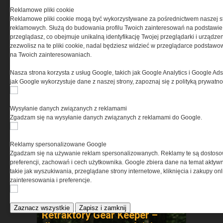
Reklamowe pliki cookie
Reklamowe pliki cookie mogą być wykorzystywane za pośrednictwem naszej s
reklamowych. Służą do budowania profilu Twoich zainteresowań na podstawie i
przeglądasz, co obejmuje unikalną identyfikację Twojej przeglądarki i urządze
zezwolisz na te pliki cookie, nadal będziesz widzieć w przeglądarce podstawow
na Twoich zainteresowaniach.
Synology Surveillance Station
Nasza strona korzysta z usług Google, takich jak Google Analytics i Google Ads
jak Google wykorzystuje dane z naszej strony, zapoznaj się z polityką prywatn
w ochronie obiektów
strategicznych
Wysyłanie danych związanych z reklamami
Zgadzam się na wysyłanie danych związanych z reklamami do Google.
NAJNOWSZE PRODUKTY I
TECHNOLOGIE
Reklamy spersonalizowane Google
Zgadzam się na używanie reklam spersonalizowanych. Reklamy te są dostos
preferencji, zachowań i cech użytkownika. Google zbiera dane na temat aktywn
takie jak wyszukiwania, przeglądane strony internetowe, kliknięcia i zakupy onl
zainteresowania i preferencje.
Zaznacz wszystkie
Zapisz i zamknij
Retraktory Gear Keeper –