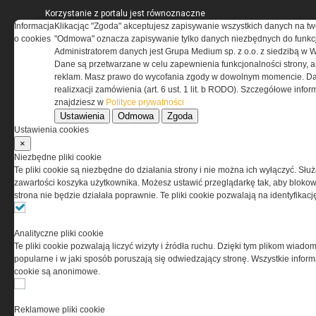
Korzystanie z portalu jest równoznaczne
Informacja
z zaakceptowaniem warunków ustanowionych
Klikacjąc "Zgoda" akceptujesz zapisywanie wszystkich danych na tw
o cookies
przez Grupa MEDIUM Spółka z ograniczoną
"Odmowa" oznacza zapisywanie tylko danych niezbędnych do funkcj
odpowiedzialnością Spółka komandytowa, nr KRS:
Administratorem danych jest Grupa Medium sp. z o.o. z siedzibą w 
0000537655, NIP 1132860378, REGON 146393437
Dane są przetwarzane w celu zapewnienia funkcjonalności strony, a
(zwana dalej Grupa MEDIUM) w postaci Regulaminu.
reklam. Masz prawo do wycofania zgody w dowolnym momencie. Da
realizxacji zamówienia (art. 6 ust. 1 lit. b RODO). Szczegółowe inf
znajdziesz w
Polityce prywatności
Przeczytaj regulamin
Ustawienia
Odmowa
Zgoda
Ustawienia cookies
×
Niezbędne pliki cookie
Te pliki cookie są niezbędne do działania strony i nie można ich wyłączyć. Słu
PRYWATNOŚĆ
zawartości koszyka użytkownika. Możesz ustawić przeglądarkę tak, aby blokował
strona nie będzie działała poprawnie. Te pliki cookie pozwalają na identyfika
Ta witryna wykorzystuje pliki cookies do przechowywania
informacji na Twoim komputerze. Pliki cookies stosujemy
Analityczne pliki cookie
w celu świadczenia usług na najwyższym poziomie,
Te pliki cookie pozwalają liczyć wizyty i źródła ruchu. Dzięki tym plikom wiadom
w tym w sposób dostosowany do indywidualnych potrzeb.
popularne i w jaki sposób poruszają się odwiedzający stronę. Wszystkie inform
Korzystanie z witryny bez zmiany ustawień dotyczących
cookie są anonimowe.
cookies oznacza, że będą one zamieszczane w Twoim
urządzeniu końcowym. W każdym momencie możesz
dokonać zmiany ustawień przeglądarki dotyczących
Reklamowe pliki cookie