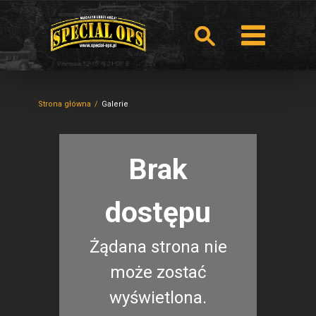
Strona główna
Galerie
Brak
dostępu
Żądana strona nie
może zostać
wyświetlona.