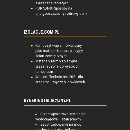
skuteczna izolacja?
PORADNIK: Sposoby na
energooszczędny i zdrowy dom
IZOLACJE.COM.PL
Kompozyt wapienno-konopny
jako materiał termoizolacyjny
ścian zewnętrznych
Materiały termoizolacyjne
przeznaczone do wysokich
temperatur -...
Warunki Techniczne 2021 dla
przegród i złączy budowlanych
RYNEKINSTALACYJNY.PL
Przeciwpożarowe instalacje
wodociągowe – stan prawny
Zapotrzebowanie na moc
cieplną i energię użytkową do