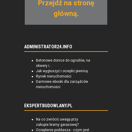
Przejdź na stronę
główną
.
ADMINISTRATOR24.INFO
Betonowe donice do ogrodów, na
skwery i...
Jak wygłuszyć i ocieplić piwnicę
Rynek nieruchomości
Darmowe ebooki dla zarządców
nieruchomości
EKSPERTBUDOWLANY.PL
Na co zwrócić uwagę przy
zakupie bramy garażowej?
Ocieplenie poddasza - czym jest