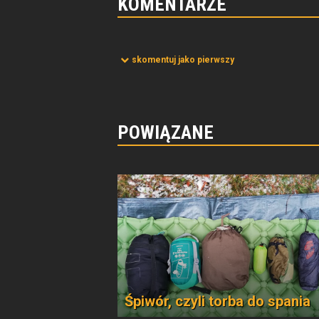
KOMENTARZE
skomentuj jako pierwszy
POWIĄZANE
Śpiwór, czyli torba do spania