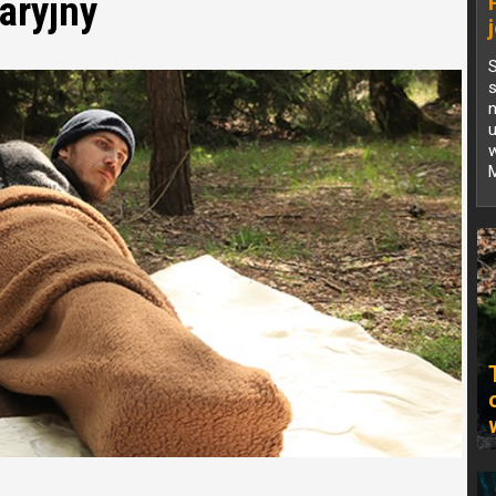
aryjny
S
n
w