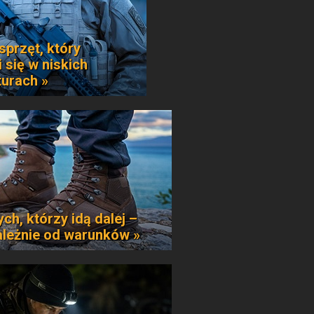
sprzęt, który
 się w niskich
urach »
ych, którzy idą dalej –
ależnie od warunków »