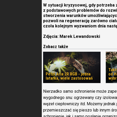
W sytuacji kryzysowej, gdy potrzeba
z podstawowych problemów do rozwią
stworzenia warunków umożliwiającyc
pozwoli na regenerację zarówno ciała
czoła kolejnym wyzwaniom dnia nast
Zdjęcia: Marek Lewandowski
Zobacz także
Takt
Petzl Aria 2R RGB - jedna
od H
latarka, wiele zastosowań
wybr
Nierzadko samo schronienie może zapew
wygodnego snu: ogrzewany czy izolowa
węzeł ciepłowniczy itd. Możemy jednak 
przemieszczać się pieszo lub innym środ
schronienie, jak i samo posłanie organiz