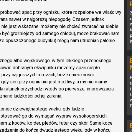
 próbować spać przy ognisku, które rozpalone we właściwy
Z
rana nawet w najgorszą niepogodę. Czasem jednak
w
o nie jest wskazane: możemy nie chcieć zwracać na siebie
k
że być groźniejszy od samego chłodu), może brakować nam
ętrze opuszczonego budynku) mogą nam utrudniać palenie
j
cznego albo wojskowego, w tym lekkiego przenośnego
łaściwie dobranym ekwipunku możemy spać ciepło
 przy najgorszych mrozach, bez konieczności
 gdy sen przy ogniu nie jest możliwy, a my nie mamy
f
ratunek przychodzi wtedy po pierwsze, improwizacja,
i
t
znane ludzkości od jej zarania.
D
oniec dziewiętnastego wieku, gdy ludzie
dostosować go do wymagań wypraw wysokogórskich
iem z koców, kołder, pledów, futer czy skór. Same koce
rządzenia do końca dwudziestego wieku, gdy w końcu