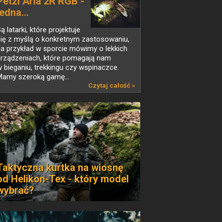
Petzl Aria 2R RGB -
jedna...
ą latarki, które projektuje
się z myślą o konkretnym zastosowaniu,
a przykład w sporcie mówimy o lekkich
urządzeniach, które pomagają nam
 bieganiu, trekkingu czy wspinaczce.
Mamy szeroką gamę...
Czytaj całość »
Taktyczna kurtka na wiosnę
od Helikon-Tex - który model
wybrać?