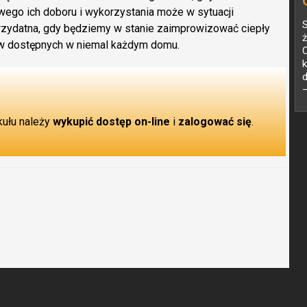
iwego ich doboru i wykorzystania może w sytuacji
S
rzydatna, gdy będziemy w stanie zaimprowizować ciepły
ż
ów dostępnych w niemal każdym domu.
k
d
–
kułu należy
wykupić dostęp on-line
i
zalogować się
.