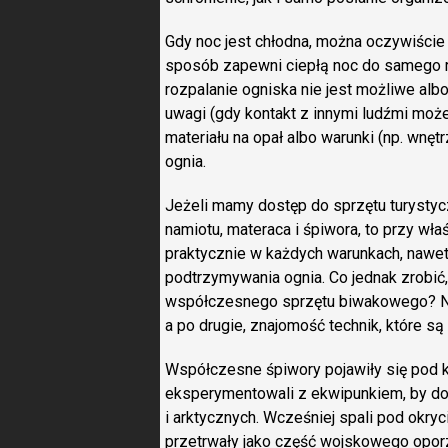
Gdy noc jest chłodna, można oczywiście
sposób zapewni ciepłą noc do samego 
rozpalanie ogniska nie jest możliwe alb
uwagi (gdy kontakt z innymi ludźmi mo
materiału na opał albo warunki (np. wn
ognia.
Jeżeli mamy dostęp do sprzętu turysty
namiotu, materaca i śpiwora, to przy w
praktycznie w każdych warunkach, nawet
podtrzymywania ognia. Co jednak zrobić,
współczesnego sprzętu biwakowego? Na 
a po drugie, znajomość technik, które są 
Współczesne śpiwory pojawiły się pod k
eksperymentowali z ekwipunkiem, by 
i arktycznych. Wcześniej spali pod okryc
przetrwały jako część wojskowego opo