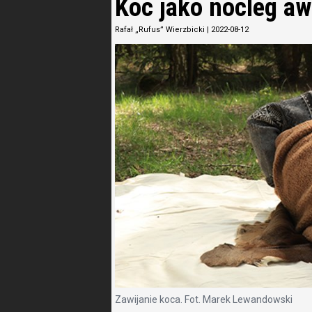
Koc jako nocleg aw
Rafał „Rufus” Wierzbicki
|
2022-08-12
Zawijanie koca. Fot. Marek Lewandowski