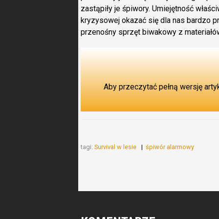
zastąpiły je śpiwory. Umiejętność właśc
kryzysowej okazać się dla nas bardzo p
przenośny sprzęt biwakowy z materiał
Aby przeczytać pełną wersję arty
tagi:
Survival w lesie
śpiwór alarmowy