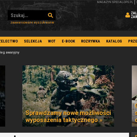
MAGAZYN SPECIAL-OPS.PL
ZAL
ZA
zaawansowane wyszukiwanie
ZELECTWO
SELEKCJA
WOT
E-BOOK
ROZRYWKA
KATALOG
PRZ
leg awaryjny
Sprawdzamy nowe możliwości
wyposażenia taktycznego »