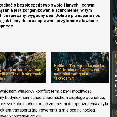
 zadbać o bezpieczeństwo swoje i innych, jednym
zania jest zorganizowanie schronienia, w tym
h bezpieczny, wygodny sen. Dobrze przespana noc
, jak i umysłu oraz sprawne, przytomne stawianie
ępnego.
Helikon-Tex – polska marka
yczna kurtka na wiosnę
z 40-letnim doświadczeniem
elikon-Tex - który model
na globalnym rynku
ać?
taktycznym
w
i
t
nić nam właściwy komfort termiczny i możliwość
z
ny budynek, samochód z nadmuchem ciepłego powietrza,
przez okoliczności zostać zmuszeni do opuszczenia azylu,
kiem transportu (np. rowerem), a miejsce na nocleg,
ować w ostatniej chwili.