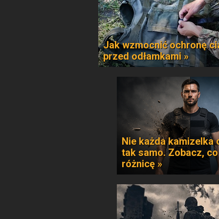
Jak wzmocnić ochronę ci
przed odłamkami »
Nie każda kamizelka 
tak samo. Zobacz, co
różnicę »