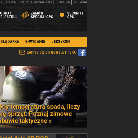
REGULAMIN
POLITYKA PRYWATNOŚCI
REDAKCJA
REKLAMA
OGUJ /
ZAMÓW
SECURITY
REJESTRUJ
SPECIAL-OPS
OPS
EGLĄDARKA
E-WYDANIE
LEKSYKON
ZAPISZ SIĘ DO NEWSLETTERA
Gdy temperatura spada, liczy
się sprzęt. Poznaj zimowe
obuwie taktyczne »