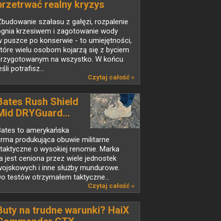
przetrwać realny kryzys
budowanie szałasu z gałęzi, rozpalenie
ognia krzesiwem i zagotowanie wody
 puszce po konserwie - to umiejętności,
tóre wielu osobom kojarzą się z byciem
przygotowanym na wszystko. W końcu
eśli potrafisz...
Czytaj całość »
Bates Rush Shield
Mid DRYGuard...
Bates to amerykańska
irma produkująca obuwie militarne
 taktyczne o wysokiej renomie. Marka
a jest ceniona przez wiele jednostek
wojskowych i inne służby mundurowe.
o testów otrzymałem taktyczne...
Czytaj całość »
Buty na trudne warunki? HaiX