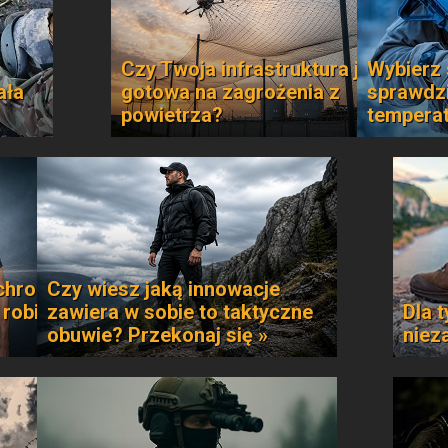
Czy Twoja infrastruktura jest
Wybierz 
ała
gotowa na zagrożenia z
sprawdzi
powietrza?
temperat
chroni
Czy wiesz jaką innowacje
 robi
zawiera w sobie to taktyczne
Dla t
obuwie? Przekonaj się »
niez