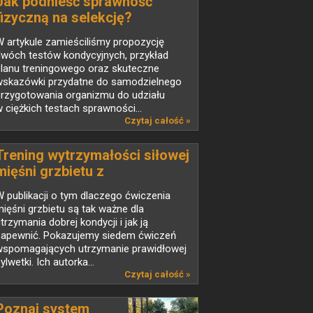
Jak podnieść sprawność
fizyczną na selekcję?
 artykule zamieściliśmy propozycję
dwóch testów kondycyjnych, przykład
planu treningowego oraz skuteczne
wskazówki przydatne do samodzielnego
przygotowania organizmu do udziału
 ciężkich testach sprawności...
Czytaj całość »
Trening wytrzymałości siłowej
mięśni grzbietu z
wykorzystaniem taśm
 publikacji o tym dlaczego ćwiczenia
oporowych i drążka
ięśni grzbietu są tak ważne dla
trzymania dobrej kondycji i jak ją
zapewnić. Pokazujemy siedem ćwiczeń
wspomagających utrzymanie prawidłowej
ylwetki. Ich autorka...
Czytaj całość »
Poznaj system