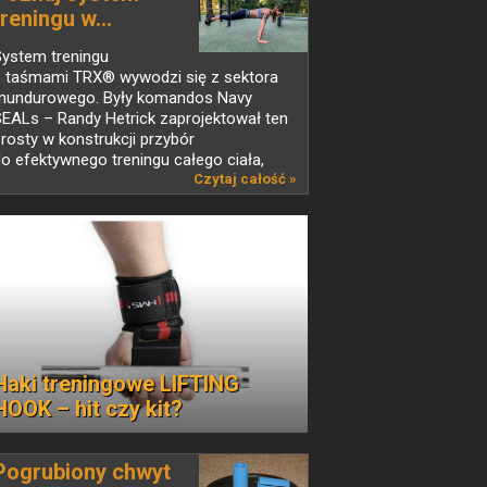
treningu w...
System treningu
z taśmami TRX® wywodzi się z sektora
mundurowego. Były komandos Navy
EALs – Randy Hetrick zaprojektował ten
rosty w konstrukcji przybór
o efektywnego treningu całego ciała,
tóry...
Czytaj całość »
Haki treningowe LIFTING
HOOK – hit czy kit?
Pogrubiony chwyt