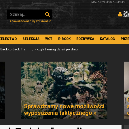
MAGAZYN SPECIAL-OPS.PL
ZAL
ZA
zaawansowane wyszukiwanie
ZELECTWO
SELEKCJA
WOT
E-BOOK
ROZRYWKA
KATALOG
PRZ
Back-to-Back Training" - czyli trening dzień po dniu
Sprawdzamy nowe możliwości
wyposażenia taktycznego »