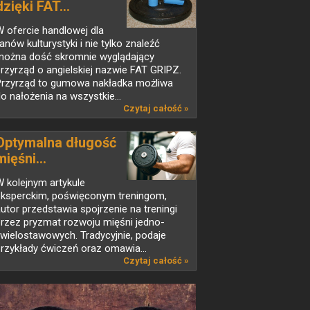
dzięki FAT...
 ofercie handlowej dla
anów kulturystyki i nie tylko znaleźć
można dość skromnie wyglądający
rzyrząd o angielskiej nazwie FAT GRIPZ.
Przyrząd to gumowa nakładka możliwa
o nałożenia na wszystkie...
Czytaj całość »
Optymalna długość
mięśni...
 kolejnym artykule
eksperckim, poświęconym treningom,
utor przedstawia spojrzenie na treningi
rzez pryzmat rozwoju mięśni jedno-
 wielostawowych. Tradycyjnie, podaje
rzykłady ćwiczeń oraz omawia...
Czytaj całość »