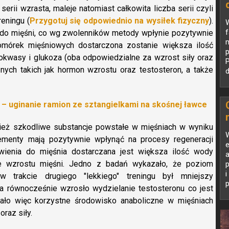
erii wzrasta, maleje natomiast całkowita liczba serii czyli
eningu (
Przygotuj się odpowiednio na wysiłek fizyczny
).
W
f
i do mięśni, co wg zwolenników metody wpłynie pozytywnie
omórek mięśniowych dostarczona zostanie większa ilość
p
okwasy i glukoza (oba odpowiedzialne za wzrost siły oraz
ych takich jak hormon wzrostu oraz testosteron, a także
d
 – uginanie ramion ze sztangielkami na skośnej ławce
ież szkodliwe substancje powstałe w mięśniach w wyniku
W
lementy mają pozytywnie wpłynąć na procesy regeneracji
rwienia do mięśnia dostarczana jest większa ilość wody
a
e wzrostu mięśni. Jedno z badań wykazało, że poziom
p
i
w trakcie drugiego "lekkiego" treningu był mniejszy
p
a równocześnie wzrosło wydzielanie testosteronu co jest
ało więc korzystne środowisko anaboliczne w mięśniach
raz siły.