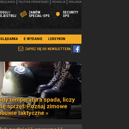
REGULAMIN
POLITYKA PRYWATNOŚCI
REDAKCJA
REKLAMA
OGUJ /
ZAMÓW
SECURITY
REJESTRUJ
SPECIAL-OPS
OPS
EGLĄDARKA
E-WYDANIE
LEKSYKON
ZAPISZ SIĘ DO NEWSLETTERA
Gdy temperatura spada, liczy
się sprzęt. Poznaj zimowe
obuwie taktyczne »