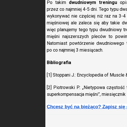
Po takim
dwudniowym treningu
opis
przez co najmniej 4-5 dni. Tego typu dw
wykonywać nie częściej niż raz na 3-
mięśniowej ale zaleca się aby takie dw
więc planujemy tego typu dwudniowy tre
mięśni najszerszych pleców to powin
Natomiast powtórzenie dwudniowego t
po co najmniej 3 miesiącach.
Bibliografia
[1] Stoppani J.: Encyclopedia of Muscle
[2] Piotrowski P.: „Nietypowa częstoś
superkompensacja mięśni”, miesięcznik 
Chcesz być na bieżąco? Zapisz się