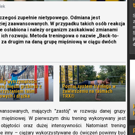
dek
czegoś zupełnie nietypowego. Odmiana jest
ziej zaawansowanych. W przypadku takich osób reakcja
ie osłabiona i należy organizm zaskakiwać zmianami
S
 ich rozwoju. Metoda treningowa o nazwie „Back-to-
p
g za drugim na daną grupę mięśniową w ciągu dwóch
d
k
ing wytrzymałości
wej mięśni grzbietu z
Poznaj system treningu w
rzystaniem taśm
zawieszeniu na taśmach
owych i drążka
TRX®
ansowanych, mających "zastój" w rozwoju danej grupy
py mięśniowej. W pierwszym dniu trening wykonywany jest
bjętości oraz dużej intensywności. Natomiast trening
ie inny – ciężary wykorzystywane do ćwiczeń powinny być