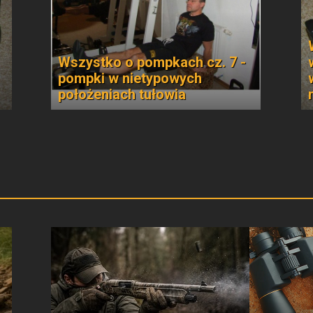
Wszystko o pompkach cz. 7 -
pompki w nietypowych
położeniach tułowia