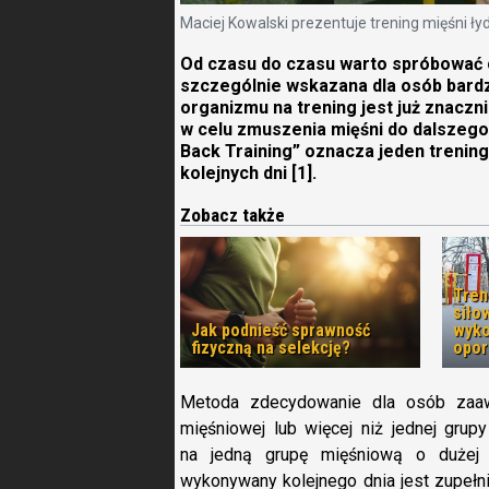
Maciej Kowalski prezentuje trening mięśni ły
Od czasu do czasu warto spróbować 
szczególnie wskazana dla osób bard
organizmu na trening jest już znaczn
w celu zmuszenia mięśni do dalszego
Back Training” oznacza jeden trenin
kolejnych dni [1].
Zobacz także
Tren
siło
Jak podnieść sprawność
wyko
fizyczną na selekcję?
opor
Metoda zdecydowanie dla osób zaaw
mięśniowej lub więcej niż jednej gru
na jedną grupę mięśniową o dużej o
wykonywany kolejnego dnia jest zupełn