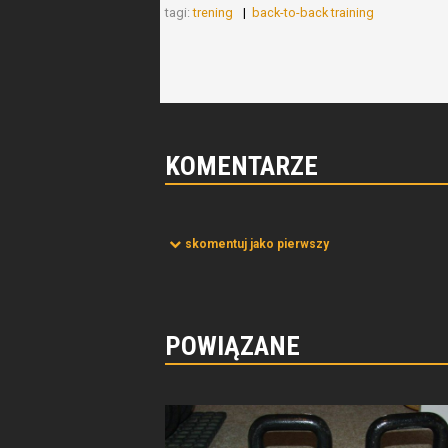
tagi:
trening
back-to-back training
KOMENTARZE
skomentuj jako pierwszy
POWIĄZANE