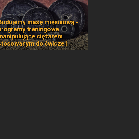
Budujemy masę mięśniową -
programy treningowe
manipulujące ciężarem
stosowanym do ćwiczeń