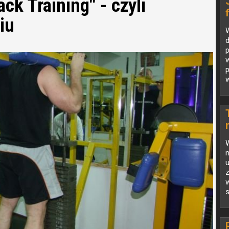
ck Training" - czyli
iu
W
w
W
m
u
s