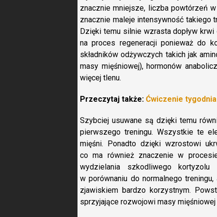
znacznie mniejsze, liczba powtórzeń w s
znacznie maleje intensywność takiego tr
Dzięki temu silnie wzrasta dopływ krw
na proces regeneracji ponieważ do k
składników odżywczych takich jak amin
masy mięśniowej), hormonów anaboliczn
więcej tlenu.
Przeczytaj także:
Ćwiczenie tygodnia
Szybciej usuwane są dzięki temu równ
pierwszego treningu. Wszystkie te e
mięśni. Ponadto dzięki wzrostowi uk
co ma również znaczenie w procesi
wydzielania szkodliwego kortyzolu 
w porównaniu do normalnego treningu, 
zjawiskiem bardzo korzystnym. Powst
sprzyjające rozwojowi masy mięśniowej o