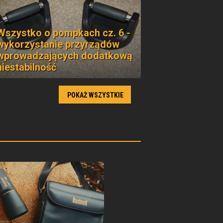
Wszystko o pompkach cz. 6 -
wykorzystanie przyrządów
wprowadzających dodatkową
niestabilność
POKAŻ WSZYSTKIE