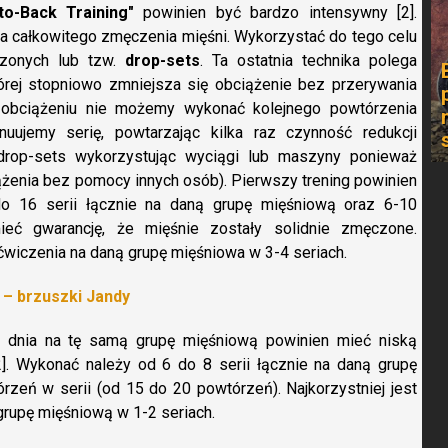
to-Back Training"
powinien być bardzo intensywny [2].
ia całkowitego zmęczenia mięśni. Wykorzystać do tego celu
szonych lub tzw.
drop-sets
. Ta ostatnia technika polega
órej stopniowo zmniejsza się obciążenie bez przerywania
 obciążeniu nie możemy wykonać kolejnego powtórzenia
nuujemy serię, powtarzając kilka raz czynność redukcji
drop-sets wykorzystując wyciągi lub maszyny ponieważ
żenia bez pomocy innych osób). Pierwszy trening powinien
o 16 serii łącznie na daną grupę mięśniową oraz 6-10
eć gwarancję, że mięśnie zostały solidnie zmęczone.
ćwiczenia na daną grupę mięśniowa w 3-4 seriach.
 – brzuszki Jandy
o dnia na tę samą grupę mięśniową powinien mieć niską
2]. Wykonać należy od 6 do 8 serii łącznie na daną grupę
zeń w serii (od 15 do 20 powtórzeń). Najkorzystniej jest
rupę mięśniową w 1-2 seriach.