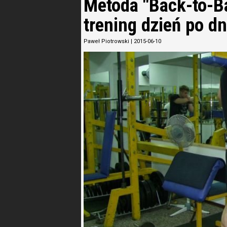
Metoda "Back-to-Ba
trening dzień po dn
Paweł Piotrowski
|
2015-06-10