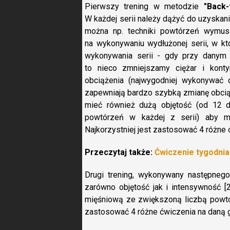
Pierwszy trening w metodzie
"Back-
W każdej serii należy dążyć do uzyskan
można np. techniki powtórzeń wymu
na wykonywaniu wydłużonej serii, w kt
wykonywania serii - gdy przy danym
to nieco zmniejszamy ciężar i konty
obciążenia (najwygodniej wykonywać 
zapewniają bardzo szybką zmianę obcią
mieć również dużą objętość (od 12 d
powtórzeń w każdej z serii) aby mi
Najkorzystniej jest zastosować 4 różne 
Przeczytaj także:
Ćwiczenie tygodnia
Drugi trening, wykonywany następneg
zarówno objętość jak i intensywność [
mięśniową ze zwiększoną liczbą powtór
zastosować 4 różne ćwiczenia na daną g