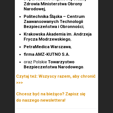
Zdrowia Ministerstwa Obrony
Narodowej
,
Politechnika Śląska – Centrum
Zaawansowanych Technologii
Bezpieczeństwa i Obronności
,
Krakowska Akademia im. Andrzeja
Frycza Modrzewskiego
,
PetraMedica Warszawa
,
firma AMZ-KUTNO S.A.
oraz Polskie
Towarzystwo
Bezpieczeństwa Narodowego
.
Czytaj też: Wszyscy razem, aby chronić
>>>
Chcesz być na bieżąco? Zapisz się
do naszego newslettera!