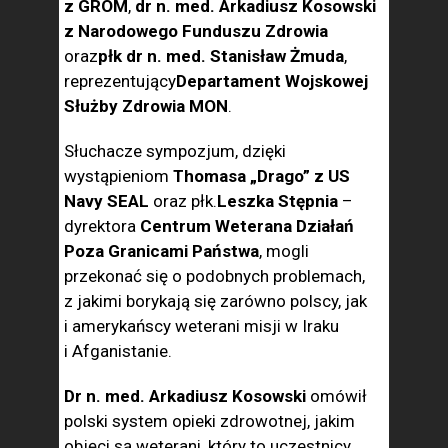
z GROM
,
dr n. med. Arkadiusz Kosowski
z Narodowego Funduszu Zdrowia
oraz
płk dr n. med. Stanisław Żmuda
,
reprezentujący
Departament Wojskowej
Służby Zdrowia MON
.
Słuchacze sympozjum, dzięki
wystąpieniom
Thomasa „Drago” z US
Navy SEAL
oraz płk.
Leszka Stępnia
–
dyrektora
Centrum Weterana Działań
Poza Granicami Państwa
, mogli
przekonać się o podobnych problemach,
z jakimi borykają się zarówno polscy, jak
i amerykańscy weterani misji w Iraku
i Afganistanie.
Dr n. med. Arkadiusz Kosowski
omówił
polski system opieki zdrowotnej, jakim
objęci są weterani, który to uczestnicy