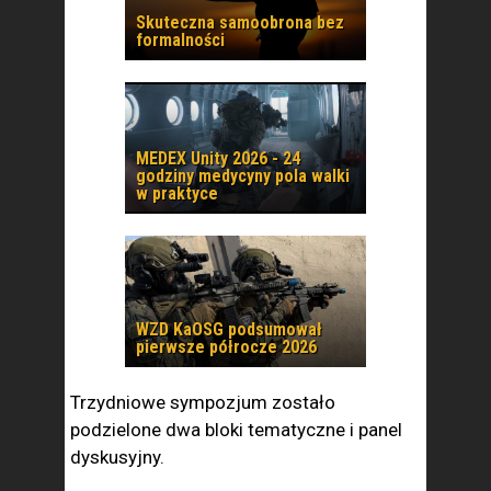
Skuteczna samoobrona bez
formalności
MEDEX Unity 2026 - 24
godziny medycyny pola walki
w praktyce
WZD KaOSG podsumował
pierwsze półrocze 2026
Trzydniowe sympozjum zostało
podzielone dwa bloki tematyczne i panel
dyskusyjny.