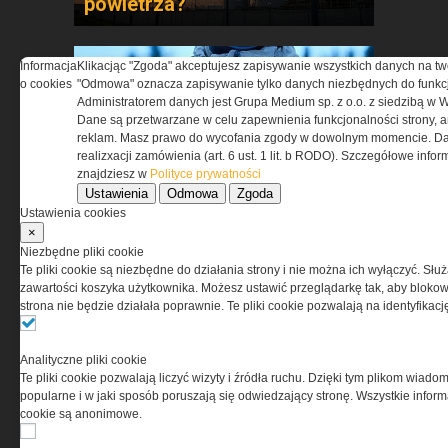
powietrza?
Informacja
Klikacjąc "Zgoda" akceptujesz zapisywanie wszystkich danych na tw
o cookies
"Odmowa" oznacza zapisywanie tylko danych niezbędnych do funkcj
Administratorem danych jest Grupa Medium sp. z o.o. z siedzibą w 
Dane są przetwarzane w celu zapewnienia funkcjonalności strony, a
reklam. Masz prawo do wycofania zgody w dowolnym momencie. Da
realizxacji zamówienia (art. 6 ust. 1 lit. b RODO). Szczegółowe inf
Wybierz sprzęt, który
znajdziesz w
Polityce prywatności
Ustawienia
Odmowa
Zgoda
sprawdzi się w niskich
Ustawienia cookies
temperaturach »
×
Niezbędne pliki cookie
Te pliki cookie są niezbędne do działania strony i nie można ich wyłączyć. Słu
zawartości koszyka użytkownika. Możesz ustawić przeglądarkę tak, aby blokował
strona nie będzie działała poprawnie. Te pliki cookie pozwalają na identyfika
Analityczne pliki cookie
Te pliki cookie pozwalają liczyć wizyty i źródła ruchu. Dzięki tym plikom wiadom
Nie każda kamizelka chroni
popularne i w jaki sposób poruszają się odwiedzający stronę. Wszystkie inform
cookie są anonimowe.
tak samo. Zobacz, co robi
różnicę »