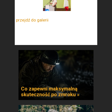
przejdź do galerii
Co zapewni maksymalną
skuteczność po zmroku »