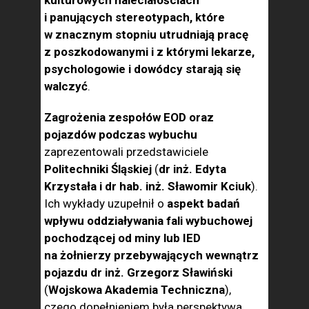
kulturowych naleciałościach
i panujących stereotypach, które
w znacznym stopniu utrudniają pracę
z poszkodowanymi i z którymi lekarze,
psychologowie i dowódcy starają się
walczyć
.
Zagrożenia zespołów EOD oraz
pojazdów podczas wybuchu
zaprezentowali przedstawiciele
Politechniki Śląskiej
(
dr inż. Edyta
Krzystała i dr hab. inż. Sławomir Kciuk
).
Ich wykłady uzupełnił o
aspekt badań
wpływu oddziaływania fali wybuchowej
pochodzącej od miny lub IED
na żołnierzy przebywających wewnątrz
pojazdu dr inż. Grzegorz Sławiński
(
Wojskowa Akademia Techniczna
),
czego dopełnieniem była perspektywa