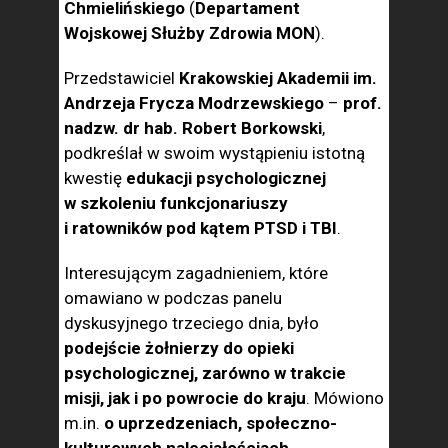
Chmielińskiego
(
Departament
Wojskowej Służby Zdrowia MON
).
Przedstawiciel
Krakowskiej Akademii im.
Andrzeja Frycza Modrzewskiego
–
prof.
nadzw. dr hab. Robert Borkowski
,
podkreślał w swoim wystąpieniu istotną
kwestię
edukacji psychologicznej
w szkoleniu funkcjonariuszy
i ratowników pod kątem PTSD i TBI
.
Interesującym zagadnieniem, które
omawiano w podczas panelu
dyskusyjnego trzeciego dnia, było
podejście żołnierzy do opieki
psychologicznej, zarówno w trakcie
misji, jak i po powrocie do kraju
. Mówiono
m.in.
o uprzedzeniach, społeczno-