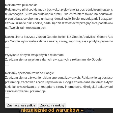
Reklamowe pliki cookie
Reklamowe pliki cookie mogą być wykorzystywane za pośrednictwem naszej s
reklamowych. Służą do budowania profilu Twoich zainteresowań na podstawie i
przeglądasz, co obejmuje unikalną identyfikację Twojej przeglądarki i urządze
zezwolisz na te pliki cookie, nadal będziesz widzieć w przeglądarce podstawow
na Twoich zainteresowaniach.
Nasza strona korzysta z usług Google, takich jak Google Analytics i Google Ads
jak Google wykorzystuje dane z naszej strony, zapoznaj się z polityką prywatn
Czy wiesz jaką innowacje
zawiera w sobie to taktyczne
obuwie? Przekonaj się »
Wysyłanie danych związanych z reklamami
Zgadzam się na wysyłanie danych związanych z reklamami do Google.
Reklamy spersonalizowane Google
Zgadzam się na używanie reklam spersonalizowanych. Reklamy te są dostos
preferencji, zachowań i cech użytkownika. Google zbiera dane na temat aktywn
takie jak wyszukiwania, przeglądane strony internetowe, kliknięcia i zakupy onl
zainteresowania i preferencje.
Dla tych, którzy idą dalej –
Zaznacz wszystkie
Zapisz i zamknij
niezależnie od warunków »