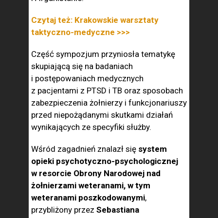
Czytaj też: Krakowskie warsztaty
taktyczno-medyczne >>>
Część sympozjum przyniosła tematykę
skupiającą się na badaniach
i postępowaniach medycznych
z pacjentami z PTSD i TB oraz sposobach
zabezpieczenia żołnierzy i funkcjonariuszy
przed niepożądanymi skutkami działań
wynikających ze specyfiki służby.
Wśród zagadnień znalazł się
system
opieki psychotyczno-psychologicznej
w resorcie Obrony Narodowej nad
żołnierzami weteranami, w tym
weteranami poszkodowanymi
,
przybliżony przez
Sebastiana