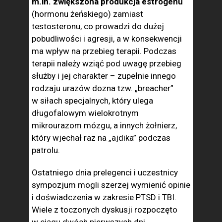
m.in. zwiększona produkcja estrogenu
(hormonu żeńskiego) zamiast
testosteronu, co prowadzi do dużej
pobudliwości i agresji, a w konsekwencji
ma wpływ na przebieg terapii. Podczas
terapii należy wziąć pod uwagę przebieg
służby i jej charakter – zupełnie innego
rodzaju urazów dozna tzw. „breacher”
w siłach specjalnych, który ulega
długofalowym wielokrotnym
mikrourazom mózgu, a innych żołnierz,
który wjechał raz na „ajdika” podczas
patrolu.
Ostatniego dnia prelegenci i uczestnicy
sympozjum mogli szerzej wymienić opinie
i doświadczenia w zakresie PTSD i TBI.
Wiele z toczonych dyskusji rozpoczęto