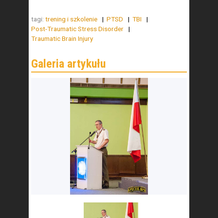
tagi:
trening i szkolenie
PTSD
TBI
Post-Traumatic Stress Disorder
Traumatic Brain Injury