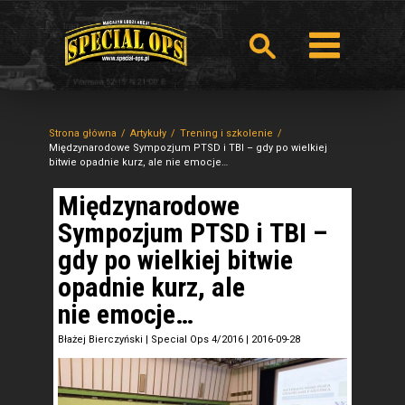
Strona główna
Artykuły
Trening i szkolenie
Międzynarodowe Sympozjum PTSD i TBI – gdy po wielkiej
bitwie opadnie kurz, ale nie emocje…
Międzynarodowe
Sympozjum PTSD i TBI –
gdy po wielkiej bitwie
opadnie kurz, ale
nie emocje…
Błażej Bierczyński
|
Special Ops 4/2016
|
2016-09-28