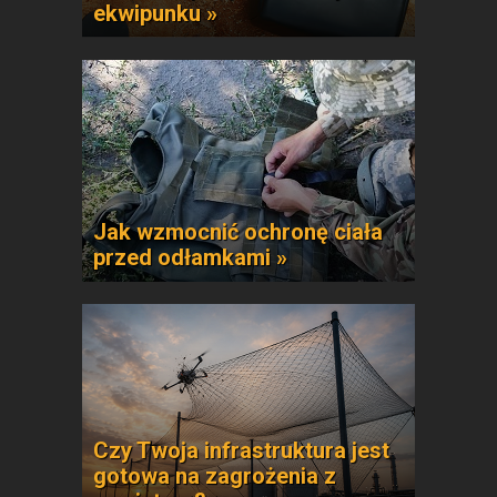
ekwipunku »
Jak wzmocnić ochronę ciała
przed odłamkami »
Czy Twoja infrastruktura jest
gotowa na zagrożenia z