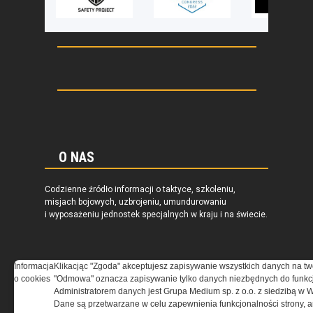
O NAS
Codzienne źródło informacji o taktyce, szkoleniu,
misjach bojowych, uzbrojeniu, umundurowaniu
i wyposażeniu jednostek specjalnych w kraju i na świecie.
Informacja
Klikacjąc "Zgoda" akceptujesz zapisywanie wszystkich danych na tw
o cookies
"Odmowa" oznacza zapisywanie tylko danych niezbędnych do funkcj
REGULAMIN
Administratorem danych jest Grupa Medium sp. z o.o. z siedzibą w 
Dane są przetwarzane w celu zapewnienia funkcjonalności strony, a