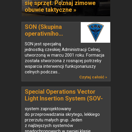
się sprzęt. Poznaj zimowe
obuwie taktyczne »
SON (Skupina
operativního...
SON jest specjalną
jednostką czeskiej Administracji Celnej,
utworzoną w marcu 2001 roku. Formacja
została stworzona z rosnącej potrzeby
wsparcia interwencji funkcjonariuszy
celnych podczas...
Czytaj całość »
Special Operations Vector
Light Insertion System (SOV-
LI)
system zaprojektowany
do przeprowadzania skrytego, lekkiego
przerzutu małych grup. Jeden
z najlżejszych systemów
spadochronowych w swojej klasie.