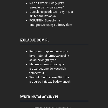
Na co zwrócić uwagę przy
zakupie bramy garażowej?
Ocieplenie poddasza - czym jest
skuteczna izolacja?
PORADNIK: Sposoby na
energooszczędny i zdrowy dom
IZOLACJE.COM.PL
Kompozyt wapienno-konopny
jako materiał termoizolacyjny
ścian zewnętrznych
Materiały termoizolacyjne
przeznaczone do wysokich
temperatur -...
Warunki Techniczne 2021 dla
przegród i złączy budowlanych
RYNEKINSTALACYJNY.PL