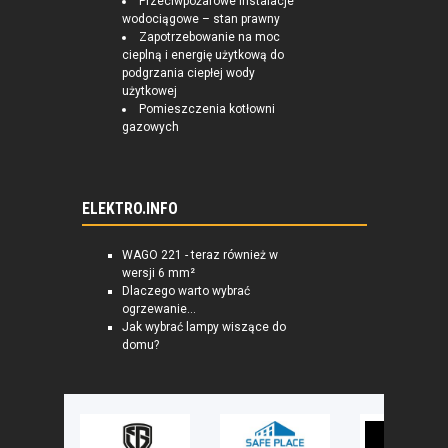
Przeciwpożarowe instalacje
wodociągowe – stan prawny
Zapotrzebowanie na moc
cieplną i energię użytkową do
podgrzania ciepłej wody
użytkowej
Pomieszczenia kotłowni
gazowych
ELEKTRO.INFO
WAGO 221 - teraz również w
wersji 6 mm²
Dlaczego warto wybrać
ogrzewanie...
Jak wybrać lampy wiszące do
domu?