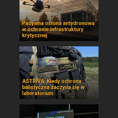
Pasywna osłona antydronowa
w ochronie infrastruktury
krytycznej
ASTRIVA. Kiedy ochrona
balistyczna zaczyna się w
laboratorium