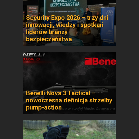
Security Expo 2026 – trzy dni
innowacji, wiedzy i spotkań
liderów branży
bezpieczeństwa
Benelli Nova 3 Tactical –
nowoczesna definicja strzelby
pump-action