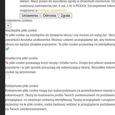
Regulamin określa zasady korzystania z portalu
reklam. Masz prawo do wycofania zgody w dowolnym momencie. Da
www.special-ops.pl
realizxacji zamówienia (art. 6 ust. 1 lit. b RODO). Szczegółowe inf
znajdziesz w
Polityce prywatności
Ustawienia
Odmowa
Zgoda
Korzystanie z portalu jest równoznaczne
Ustawienia cookies
z zaakceptowaniem warunków ustanowionych
×
przez Grupa MEDIUM Spółka z ograniczoną
Niezbędne pliki cookie
odpowiedzialnością Spółka komandytowa, nr KRS:
Te pliki cookie są niezbędne do działania strony i nie można ich wyłączyć. Słu
0000537655, NIP 1132860378, REGON 146393437
zawartości koszyka użytkownika. Możesz ustawić przeglądarkę tak, aby blokował
(zwana dalej Grupa MEDIUM) w postaci Regulaminu.
strona nie będzie działała poprawnie. Te pliki cookie pozwalają na identyfika
Przeczytaj regulamin
Analityczne pliki cookie
Te pliki cookie pozwalają liczyć wizyty i źródła ruchu. Dzięki tym plikom wiadom
popularne i w jaki sposób poruszają się odwiedzający stronę. Wszystkie inform
cookie są anonimowe.
PRYWATNOŚĆ
Reklamowe pliki cookie
Reklamowe pliki cookie mogą być wykorzystywane za pośrednictwem naszej s
Ta witryna wykorzystuje pliki cookies do przechowywania
reklamowych. Służą do budowania profilu Twoich zainteresowań na podstawie i
informacji na Twoim komputerze. Pliki cookies stosujemy
przeglądasz, co obejmuje unikalną identyfikację Twojej przeglądarki i urządze
w celu świadczenia usług na najwyższym poziomie,
zezwolisz na te pliki cookie, nadal będziesz widzieć w przeglądarce podstawow
w tym w sposób dostosowany do indywidualnych potrzeb.
na Twoich zainteresowaniach.
Korzystanie z witryny bez zmiany ustawień dotyczących