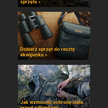
sprzętu »
Dobierz sprzęt do reszty
ekwipunku »
Jak wzmocnić ochronę ciała
przed odłamkami »