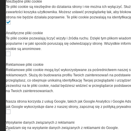
Niezbędne pliki cookie
odpowiedzialnością Spółka komandytowa, nr KRS:
Te pliki cookie są niezbędne do działania strony i nie można ich wyłączyć. Słu
0000537655, NIP 1132860378, REGON 146393437
zawartości koszyka użytkownika. Możesz ustawić przeglądarkę tak, aby blokował
(zwana dalej Grupa MEDIUM) w postaci Regulaminu.
strona nie będzie działała poprawnie. Te pliki cookie pozwalają na identyfika
Przeczytaj regulamin
Analityczne pliki cookie
Te pliki cookie pozwalają liczyć wizyty i źródła ruchu. Dzięki tym plikom wiadom
popularne i w jaki sposób poruszają się odwiedzający stronę. Wszystkie inform
cookie są anonimowe.
PRYWATNOŚĆ
Reklamowe pliki cookie
Reklamowe pliki cookie mogą być wykorzystywane za pośrednictwem naszej s
Ta witryna wykorzystuje pliki cookies do przechowywania
reklamowych. Służą do budowania profilu Twoich zainteresowań na podstawie i
informacji na Twoim komputerze. Pliki cookies stosujemy
przeglądasz, co obejmuje unikalną identyfikację Twojej przeglądarki i urządze
w celu świadczenia usług na najwyższym poziomie,
zezwolisz na te pliki cookie, nadal będziesz widzieć w przeglądarce podstawow
w tym w sposób dostosowany do indywidualnych potrzeb.
na Twoich zainteresowaniach.
Korzystanie z witryny bez zmiany ustawień dotyczących
cookies oznacza, że będą one zamieszczane w Twoim
Nasza strona korzysta z usług Google, takich jak Google Analytics i Google Ads
urządzeniu końcowym. W każdym momencie możesz
jak Google wykorzystuje dane z naszej strony, zapoznaj się z polityką prywatn
dokonać zmiany ustawień przeglądarki dotyczących
cookies. Nim Państwo zaczną korzystać z naszego
serwisu prosimy o zapoznanie się z naszą
polityką
Wysyłanie danych związanych z reklamami
prywatności
oraz
informacją o cookies
.
Zgadzam się na wysyłanie danych związanych z reklamami do Google.