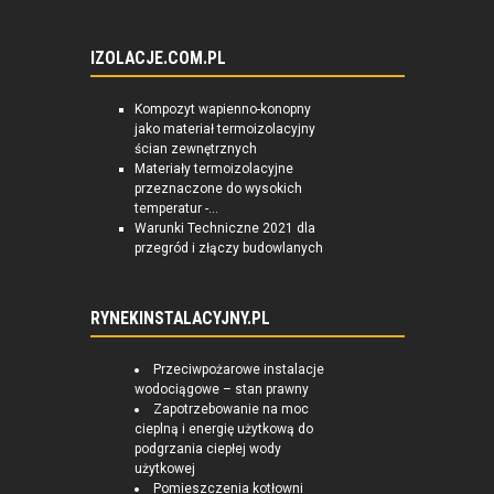
IZOLACJE.COM.PL
Kompozyt wapienno-konopny
jako materiał termoizolacyjny
ścian zewnętrznych
Materiały termoizolacyjne
przeznaczone do wysokich
temperatur -...
Warunki Techniczne 2021 dla
przegród i złączy budowlanych
RYNEKINSTALACYJNY.PL
Przeciwpożarowe instalacje
wodociągowe – stan prawny
Zapotrzebowanie na moc
cieplną i energię użytkową do
podgrzania ciepłej wody
użytkowej
Pomieszczenia kotłowni