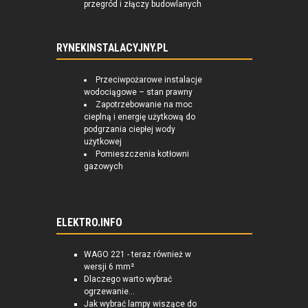
przegród i złączy budowlanych
RYNEKINSTALACYJNY.PL
Przeciwpożarowe instalacje
wodociągowe – stan prawny
Zapotrzebowanie na moc
cieplną i energię użytkową do
podgrzania ciepłej wody
użytkowej
Pomieszczenia kotłowni
gazowych
ELEKTRO.INFO
WAGO 221 - teraz również w
wersji 6 mm²
Dlaczego warto wybrać
ogrzewanie...
Jak wybrać lampy wiszące do