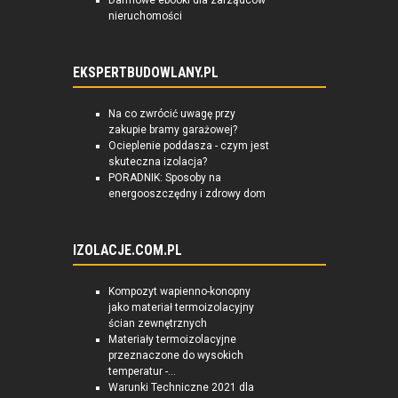
Darmowe ebooki dla zarządców
nieruchomości
EKSPERTBUDOWLANY.PL
Na co zwrócić uwagę przy
zakupie bramy garażowej?
Ocieplenie poddasza - czym jest
skuteczna izolacja?
PORADNIK: Sposoby na
energooszczędny i zdrowy dom
IZOLACJE.COM.PL
Kompozyt wapienno-konopny
jako materiał termoizolacyjny
ścian zewnętrznych
Materiały termoizolacyjne
przeznaczone do wysokich
temperatur -...
Warunki Techniczne 2021 dla