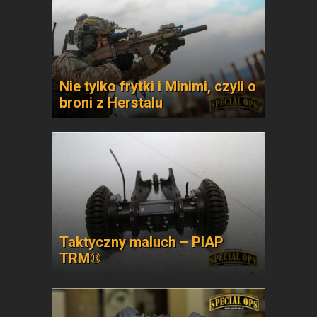
Nie tylko frytki i Minimi, czyli o
broni z Herstalu
Taktyczny maluch – PIAP
TRM®