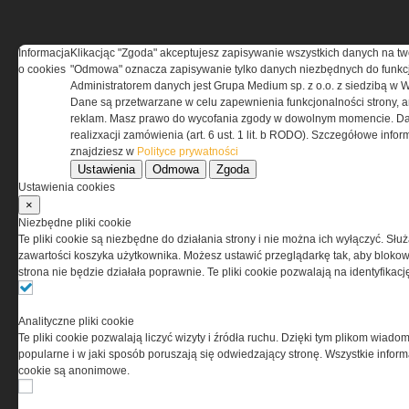
Informacja
Klikacjąc "Zgoda" akceptujesz zapisywanie wszystkich danych na tw
REGULAMIN
o cookies
"Odmowa" oznacza zapisywanie tylko danych niezbędnych do funkcj
Administratorem danych jest Grupa Medium sp. z o.o. z siedzibą w 
Dane są przetwarzane w celu zapewnienia funkcjonalności strony, a
Regulamin określa zasady korzystania z portalu
reklam. Masz prawo do wycofania zgody w dowolnym momencie. Da
www.special-ops.pl
realizxacji zamówienia (art. 6 ust. 1 lit. b RODO). Szczegółowe inf
znajdziesz w
Polityce prywatności
Ustawienia
Odmowa
Zgoda
Korzystanie z portalu jest równoznaczne
Ustawienia cookies
z zaakceptowaniem warunków ustanowionych
×
przez Grupa MEDIUM Spółka z ograniczoną
Niezbędne pliki cookie
odpowiedzialnością Spółka komandytowa, nr KRS:
Te pliki cookie są niezbędne do działania strony i nie można ich wyłączyć. Słu
0000537655, NIP 1132860378, REGON 146393437
zawartości koszyka użytkownika. Możesz ustawić przeglądarkę tak, aby blokował
(zwana dalej Grupa MEDIUM) w postaci Regulaminu.
strona nie będzie działała poprawnie. Te pliki cookie pozwalają na identyfika
Przeczytaj regulamin
Analityczne pliki cookie
Te pliki cookie pozwalają liczyć wizyty i źródła ruchu. Dzięki tym plikom wiadom
popularne i w jaki sposób poruszają się odwiedzający stronę. Wszystkie inform
cookie są anonimowe.
PRYWATNOŚĆ