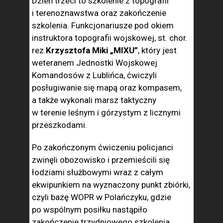
Dzień trzeci to szkolenie z topografii
i terenoznawstwa oraz zakończenie
szkolenia. Funkcjonariusze pod okiem
instruktora topografii wojskowej, st. chor.
rez.
Krzysztofa Miki „MIXU”
, który jest
weteranem Jednostki Wojskowej
Komandosów z Lublińca, ćwiczyli
posługiwanie się mapą oraz kompasem,
a także wykonali marsz taktyczny
w terenie leśnym i górzystym z licznymi
przeszkodami.
Po zakończonym ćwiczeniu policjanci
zwinęli obozowisko i przemieścili się
łodziami służbowymi wraz z całym
ekwipunkiem na wyznaczony punkt zbiórki,
czyli bazę WOPR w Polańczyku, gdzie
po wspólnym posiłku nastąpiło
zakończenie trzydniowego szkolenia.