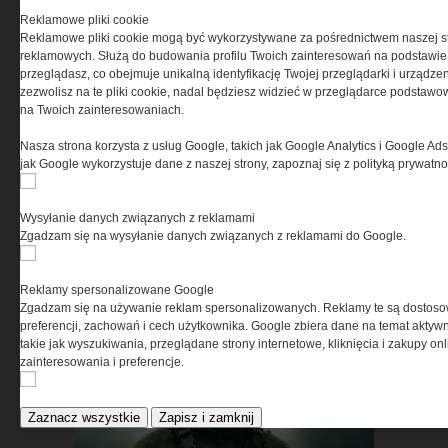
Reklamowe pliki cookie
Reklamowe pliki cookie mogą być wykorzystywane za pośrednictwem naszej s
Dla tych, którzy idą dalej –
reklamowych. Służą do budowania profilu Twoich zainteresowań na podstawie i
niezależnie od warunków »
przeglądasz, co obejmuje unikalną identyfikację Twojej przeglądarki i urządze
zezwolisz na te pliki cookie, nadal będziesz widzieć w przeglądarce podstawow
na Twoich zainteresowaniach.
Nasza strona korzysta z usług Google, takich jak Google Analytics i Google Ads
jak Google wykorzystuje dane z naszej strony, zapoznaj się z polityką prywatn
Wysyłanie danych związanych z reklamami
Zgadzam się na wysyłanie danych związanych z reklamami do Google.
To wyposażenie wybierają
profesjonaliści – sprawdź »
Reklamy spersonalizowane Google
Zgadzam się na używanie reklam spersonalizowanych. Reklamy te są dostos
preferencji, zachowań i cech użytkownika. Google zbiera dane na temat aktywn
takie jak wyszukiwania, przeglądane strony internetowe, kliknięcia i zakupy onl
zainteresowania i preferencje.
Zaznacz wszystkie
Zapisz i zamknij