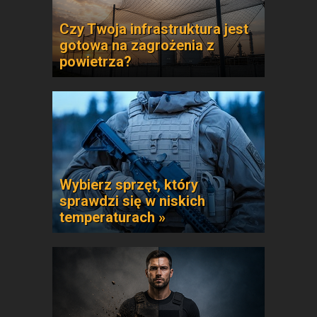
Czy Twoja infrastruktura jest
gotowa na zagrożenia z
powietrza?
Wybierz sprzęt, który
sprawdzi się w niskich
temperaturach »