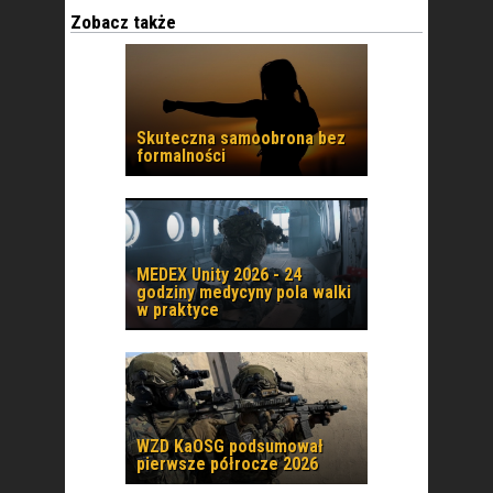
Zobacz także
Skuteczna samoobrona bez
formalności
MEDEX Unity 2026 - 24
godziny medycyny pola walki
w praktyce
WZD KaOSG podsumował
pierwsze półrocze 2026