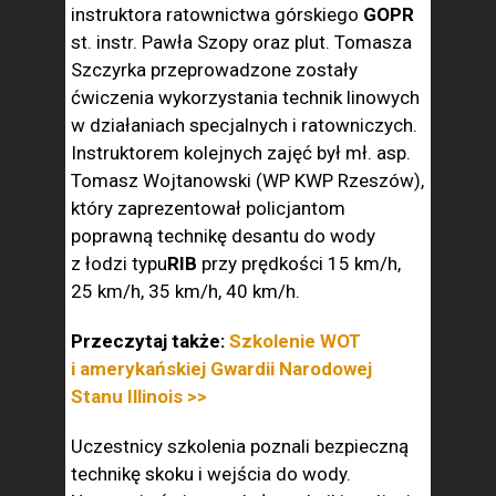
instruktora ratownictwa górskiego
GOPR
st. instr. Pawła Szopy oraz plut. Tomasza
Szczyrka przeprowadzone zostały
ćwiczenia wykorzystania technik linowych
w działaniach specjalnych i ratowniczych.
Instruktorem kolejnych zajęć był mł. asp.
Tomasz Wojtanowski (WP KWP Rzeszów),
który zaprezentował policjantom
poprawną technikę desantu do wody
z łodzi typu
RIB
przy prędkości 15 km/h,
25 km/h, 35 km/h, 40 km/h.
Przeczytaj także:
Szkolenie WOT
i amerykańskiej Gwardii Narodowej
Stanu Illinois >>
Uczestnicy szkolenia poznali bezpieczną
technikę skoku i wejścia do wody.