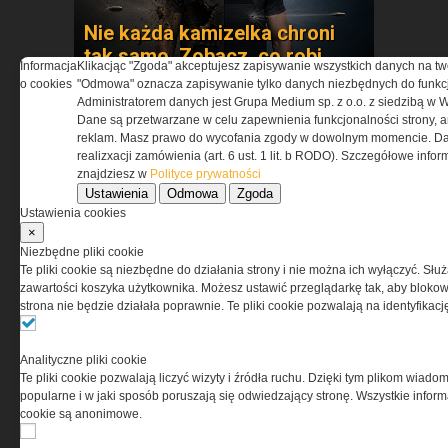
Nie każda kamizelka chroni
tak samo. Zobacz, co robi
Informacja
Klikacjąc "Zgoda" akceptujesz zapisywanie wszystkich danych na tw
różnicę »
o cookies
"Odmowa" oznacza zapisywanie tylko danych niezbędnych do funkcj
Administratorem danych jest Grupa Medium sp. z o.o. z siedzibą w 
Dane są przetwarzane w celu zapewnienia funkcjonalności strony, a
reklam. Masz prawo do wycofania zgody w dowolnym momencie. Da
realizxacji zamówienia (art. 6 ust. 1 lit. b RODO). Szczegółowe inf
znajdziesz w
Polityce prywatności
Ustawienia
Odmowa
Zgoda
Ustawienia cookies
×
Czy wiesz jaką innowacje
Niezbędne pliki cookie
Te pliki cookie są niezbędne do działania strony i nie można ich wyłączyć. Słu
zawiera w sobie to taktyczne
zawartości koszyka użytkownika. Możesz ustawić przeglądarkę tak, aby blokował
obuwie? Przekonaj się »
strona nie będzie działała poprawnie. Te pliki cookie pozwalają na identyfika
Analityczne pliki cookie
Te pliki cookie pozwalają liczyć wizyty i źródła ruchu. Dzięki tym plikom wiadom
popularne i w jaki sposób poruszają się odwiedzający stronę. Wszystkie inform
cookie są anonimowe.