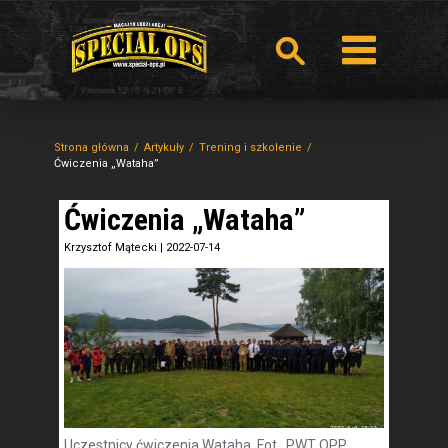
Strona główna
Artykuły
Trening i szkolenie
Ćwiczenia „Wataha”
Ćwiczenia „Wataha”
Krzysztof Mątecki
|
2022-07-14
Uczestnicy ćwiczenia Wataha. Fot. PWT OPP