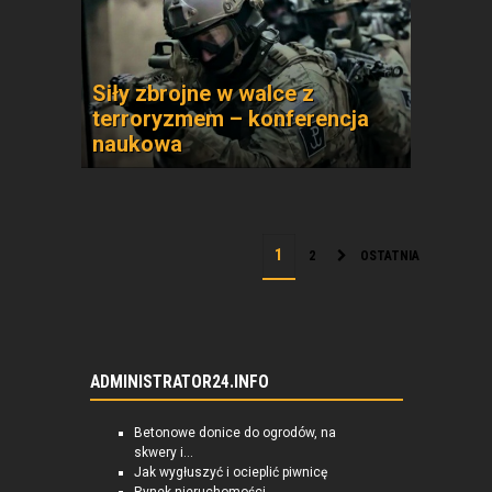
Siły zbrojne w walce z
terroryzmem – konferencja
naukowa
2
OSTATNIA
ADMINISTRATOR24.INFO
Betonowe donice do ogrodów, na
skwery i...
Jak wygłuszyć i ocieplić piwnicę