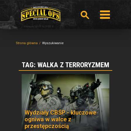
Strona główna
Wyszukiwanie
TAG: WALKA Z TERRORYZMEM
Wydziały CBŚP - kluczowe
ogniwa w walce z
przestępczością