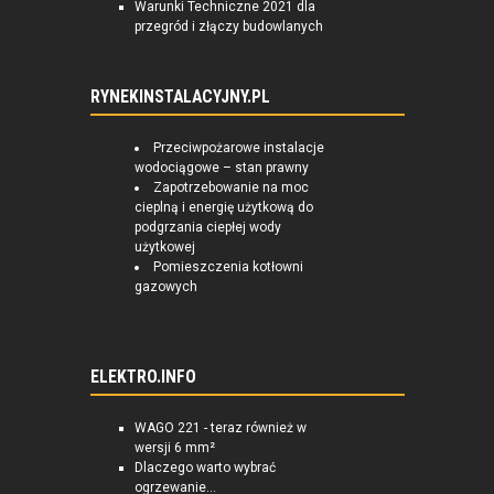
Warunki Techniczne 2021 dla
przegród i złączy budowlanych
RYNEKINSTALACYJNY.PL
Przeciwpożarowe instalacje
wodociągowe – stan prawny
Zapotrzebowanie na moc
cieplną i energię użytkową do
podgrzania ciepłej wody
użytkowej
Pomieszczenia kotłowni
gazowych
ELEKTRO.INFO
WAGO 221 - teraz również w
wersji 6 mm²
Dlaczego warto wybrać
ogrzewanie...