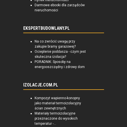
Rynek nieruchomości
Darmowe ebooki dla zarządców
nieruchomości
EKSPERTBUDOWLANY.PL
Na co zwrócić uwagę przy
zakupie bramy garażowej?
Ocieplenie poddasza - czym jest
skuteczna izolacja?
PORADNIK: Sposoby na
energooszczędny i zdrowy dom
IZOLACJE.COM.PL
Kompozyt wapienno-konopny
jako materiał termoizolacyjny
ścian zewnętrznych
Materiały termoizolacyjne
przeznaczone do wysokich
temperatur -...