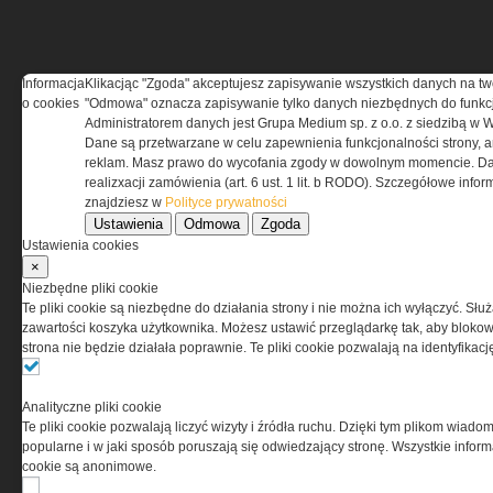
Informacja
Klikacjąc "Zgoda" akceptujesz zapisywanie wszystkich danych na tw
REGULAMIN
o cookies
"Odmowa" oznacza zapisywanie tylko danych niezbędnych do funkcj
Administratorem danych jest Grupa Medium sp. z o.o. z siedzibą w 
Dane są przetwarzane w celu zapewnienia funkcjonalności strony, a
Regulamin określa zasady korzystania z portalu
reklam. Masz prawo do wycofania zgody w dowolnym momencie. Da
www.special-ops.pl
realizxacji zamówienia (art. 6 ust. 1 lit. b RODO). Szczegółowe inf
znajdziesz w
Polityce prywatności
Ustawienia
Odmowa
Zgoda
Korzystanie z portalu jest równoznaczne
Ustawienia cookies
z zaakceptowaniem warunków ustanowionych
×
przez Grupa MEDIUM Spółka z ograniczoną
Niezbędne pliki cookie
odpowiedzialnością Spółka komandytowa, nr KRS:
Te pliki cookie są niezbędne do działania strony i nie można ich wyłączyć. Słu
0000537655, NIP 1132860378, REGON 146393437
zawartości koszyka użytkownika. Możesz ustawić przeglądarkę tak, aby blokował
(zwana dalej Grupa MEDIUM) w postaci Regulaminu.
strona nie będzie działała poprawnie. Te pliki cookie pozwalają na identyfika
Przeczytaj regulamin
Analityczne pliki cookie
Te pliki cookie pozwalają liczyć wizyty i źródła ruchu. Dzięki tym plikom wiadom
popularne i w jaki sposób poruszają się odwiedzający stronę. Wszystkie inform
cookie są anonimowe.