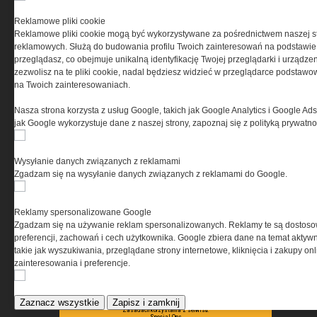
PRYWATNOŚĆ
Reklamowe pliki cookie
Reklamowe pliki cookie mogą być wykorzystywane za pośrednictwem naszej s
Ta witryna wykorzystuje pliki cookies do przechowywania
reklamowych. Służą do budowania profilu Twoich zainteresowań na podstawie i
informacji na Twoim komputerze. Pliki cookies stosujemy
przeglądasz, co obejmuje unikalną identyfikację Twojej przeglądarki i urządze
w celu świadczenia usług na najwyższym poziomie,
zezwolisz na te pliki cookie, nadal będziesz widzieć w przeglądarce podstawow
w tym w sposób dostosowany do indywidualnych potrzeb.
na Twoich zainteresowaniach.
Korzystanie z witryny bez zmiany ustawień dotyczących
cookies oznacza, że będą one zamieszczane w Twoim
Nasza strona korzysta z usług Google, takich jak Google Analytics i Google Ads
urządzeniu końcowym. W każdym momencie możesz
jak Google wykorzystuje dane z naszej strony, zapoznaj się z polityką prywatn
dokonać zmiany ustawień przeglądarki dotyczących
cookies. Nim Państwo zaczną korzystać z naszego
serwisu prosimy o zapoznanie się z naszą
polityką
Wysyłanie danych związanych z reklamami
prywatności
oraz
informacją o cookies
.
Zgadzam się na wysyłanie danych związanych z reklamami do Google.
Reklamy spersonalizowane Google
Zgadzam się na używanie reklam spersonalizowanych. Reklamy te są dostos
preferencji, zachowań i cech użytkownika. Google zbiera dane na temat aktywn
takie jak wyszukiwania, przeglądane strony internetowe, kliknięcia i zakupy onl
zainteresowania i preferencje.
Copyright © 2004-2019 Grupa MEDIUM Spółka z ograniczoną odpowiedzialnością
Spółka komandytowa, nr KRS: 0000537655. Wszelkie prawa, w tym Autora,
Wydawcy i Producenta bazy danych zastrzeżone. Jakiekolwiek dalsze
rozpowszechnianie artykułów zabronione. Korzystanie z serwisu i
Zaznacz wszystkie
Zapisz i zamknij
zamieszczonych w nim utworów i danych wyłącznie na zasadach określonych w
Zasadach korzystania z serwisu.