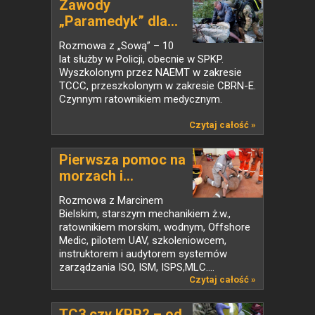
Zawody
„Paramedyk” dla...
Rozmowa z „Sową” – 10
lat służby w Policji, obecnie w SPKP.
Wyszkolonym przez NAEMT w zakresie
TCCC, przeszkolonym w zakresie CBRN-E.
Czynnym ratownikiem medycznym.
Czytaj całość »
Pierwsza pomoc na
morzach i...
Rozmowa z Marcinem
Bielskim, starszym mechanikiem ż.w.,
ratownikiem morskim, wodnym, Offshore
Medic, pilotem UAV, szkoleniowcem,
instruktorem i audytorem systemów
zarządzania ISO, ISM, ISPS,MLC....
Czytaj całość »
TC3 czy KPP? – od