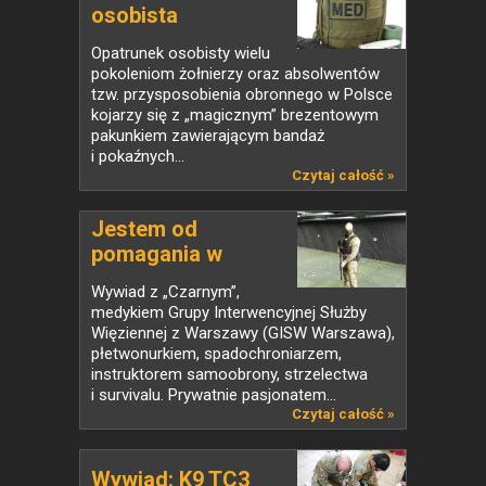
osobista
apteczka...
Opatrunek osobisty wielu
pokoleniom żołnierzy oraz absolwentów
tzw. przysposobienia obronnego w Polsce
kojarzy się z „magicznym” brezentowym
pakunkiem zawierającym bandaż
i pokaźnych...
Czytaj całość »
Jestem od
pomagania w
każdy...
Wywiad z „Czarnym”,
medykiem Grupy Interwencyjnej Służby
Więziennej z Warszawy (GISW Warszawa),
płetwonurkiem, spadochroniarzem,
instruktorem samoobrony, strzelectwa
i survivalu. Prywatnie pasjonatem...
Czytaj całość »
Wywiad: K9 TC3