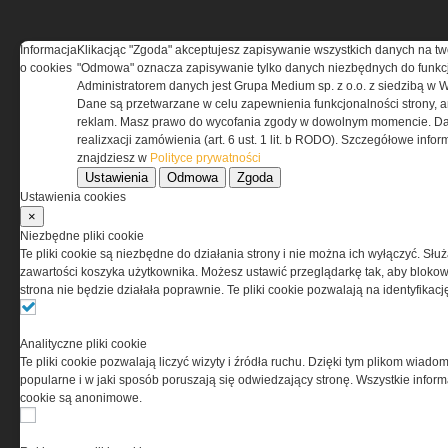
Informacja
Klikacjąc "Zgoda" akceptujesz zapisywanie wszystkich danych na tw
REGULAMIN
o cookies
"Odmowa" oznacza zapisywanie tylko danych niezbędnych do funkcj
Administratorem danych jest Grupa Medium sp. z o.o. z siedzibą w 
Dane są przetwarzane w celu zapewnienia funkcjonalności strony, a
Regulamin określa zasady korzystania z portalu
reklam. Masz prawo do wycofania zgody w dowolnym momencie. Da
www.special-ops.pl
realizxacji zamówienia (art. 6 ust. 1 lit. b RODO). Szczegółowe inf
znajdziesz w
Polityce prywatności
Ustawienia
Odmowa
Zgoda
Korzystanie z portalu jest równoznaczne
Ustawienia cookies
z zaakceptowaniem warunków ustanowionych
×
przez Grupa MEDIUM Spółka z ograniczoną
Niezbędne pliki cookie
odpowiedzialnością Spółka komandytowa, nr KRS:
Te pliki cookie są niezbędne do działania strony i nie można ich wyłączyć. Słu
0000537655, NIP 1132860378, REGON 146393437
zawartości koszyka użytkownika. Możesz ustawić przeglądarkę tak, aby blokował
(zwana dalej Grupa MEDIUM) w postaci Regulaminu.
strona nie będzie działała poprawnie. Te pliki cookie pozwalają na identyfika
Przeczytaj regulamin
Analityczne pliki cookie
Te pliki cookie pozwalają liczyć wizyty i źródła ruchu. Dzięki tym plikom wiadom
popularne i w jaki sposób poruszają się odwiedzający stronę. Wszystkie inform
cookie są anonimowe.
PRYWATNOŚĆ