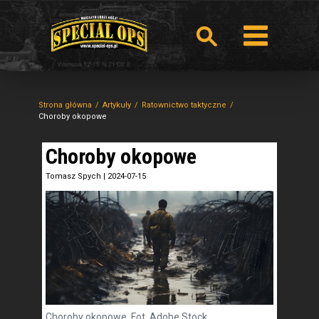
Strona główna
Artykuły
Ratownictwo taktyczne
Choroby okopowe
Choroby okopowe
Tomasz Spych
|
2024-07-15
Choroby okopowe. Fot. Adobe Stock