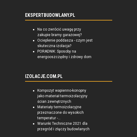
EKSPERTBUDOWLANY.PL
Na co zwrócić uwagę przy
zakupie bramy garażowej?
Ocieplenie poddasza - czym jest
skuteczna izolacja?
PORADNIK: Sposoby na
energooszczędny i zdrowy dom
IZOLACJE.COM.PL
Kompozyt wapienno-konopny
jako materiał termoizolacyjny
ścian zewnętrznych
Materiały termoizolacyjne
przeznaczone do wysokich
temperatur -...
Warunki Techniczne 2021 dla
przegród i złączy budowlanych