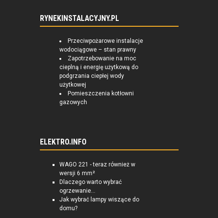
RYNEKINSTALACYJNY.PL
Przeciwpożarowe instalacje
wodociągowe – stan prawny
Zapotrzebowanie na moc
cieplną i energię użytkową do
podgrzania ciepłej wody
użytkowej
Pomieszczenia kotłowni
gazowych
ELEKTRO.INFO
WAGO 221 - teraz również w
wersji 6 mm²
Dlaczego warto wybrać
ogrzewanie...
Jak wybrać lampy wiszące do
domu?