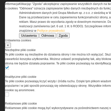
Informacja
Klikacjąc "Zgoda" akceptujesz zapisywanie wszystkich danych na tw
o cookies
"Odmowa" oznacza zapisywanie tylko danych niezbędnych do funkcj
REGULAMIN
Administratorem danych jest Grupa Medium sp. z o.o. z siedzibą w 
Dane są przetwarzane w celu zapewnienia funkcjonalności strony, a
Regulamin określa zasady korzystania z portalu
reklam. Masz prawo do wycofania zgody w dowolnym momencie. Da
www.special-ops.pl
realizxacji zamówienia (art. 6 ust. 1 lit. b RODO). Szczegółowe inf
znajdziesz w
Polityce prywatności
Ustawienia
Odmowa
Zgoda
Korzystanie z portalu jest równoznaczne
Ustawienia cookies
z zaakceptowaniem warunków ustanowionych
×
przez Grupa MEDIUM Spółka z ograniczoną
Niezbędne pliki cookie
odpowiedzialnością Spółka komandytowa, nr KRS:
Te pliki cookie są niezbędne do działania strony i nie można ich wyłączyć. Słu
0000537655, NIP 1132860378, REGON 146393437
zawartości koszyka użytkownika. Możesz ustawić przeglądarkę tak, aby blokował
(zwana dalej Grupa MEDIUM) w postaci Regulaminu.
strona nie będzie działała poprawnie. Te pliki cookie pozwalają na identyfika
Przeczytaj regulamin
Analityczne pliki cookie
Te pliki cookie pozwalają liczyć wizyty i źródła ruchu. Dzięki tym plikom wiadom
popularne i w jaki sposób poruszają się odwiedzający stronę. Wszystkie inform
cookie są anonimowe.
PRYWATNOŚĆ
Reklamowe pliki cookie
Reklamowe pliki cookie mogą być wykorzystywane za pośrednictwem naszej s
Ta witryna wykorzystuje pliki cookies do przechowywania