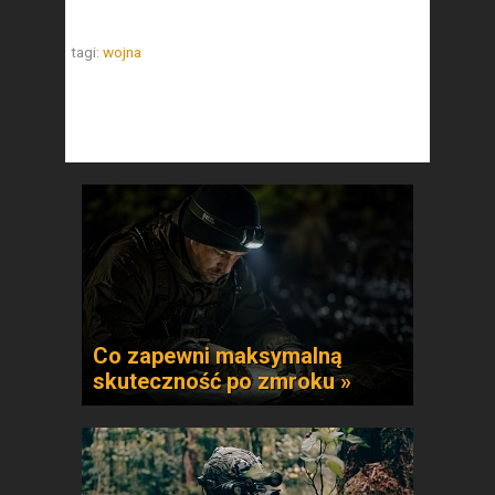
tagi:
wojna
Co zapewni maksymalną
skuteczność po zmroku »