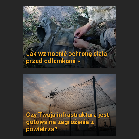
Jak wzmocnić ochronę ciała
przed odłamkami »
Czy Twoja infrastruktura jest
gotowa na zagrożenia z
powietrza?