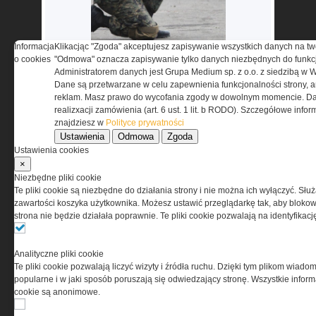
Informacja
Klikacjąc "Zgoda" akceptujesz zapisywanie wszystkich danych na tw
o cookies
"Odmowa" oznacza zapisywanie tylko danych niezbędnych do funkcj
Administratorem danych jest Grupa Medium sp. z o.o. z siedzibą w 
Dane są przetwarzane w celu zapewnienia funkcjonalności strony, a
reklam. Masz prawo do wycofania zgody w dowolnym momencie. Da
realizxacji zamówienia (art. 6 ust. 1 lit. b RODO). Szczegółowe inf
znajdziesz w
Polityce prywatności
przejdź do galerii
Ustawienia
Odmowa
Zgoda
Ustawienia cookies
×
Niezbędne pliki cookie
Te pliki cookie są niezbędne do działania strony i nie można ich wyłączyć. Słu
zawartości koszyka użytkownika. Możesz ustawić przeglądarkę tak, aby blokował
strona nie będzie działała poprawnie. Te pliki cookie pozwalają na identyfika
Analityczne pliki cookie
Te pliki cookie pozwalają liczyć wizyty i źródła ruchu. Dzięki tym plikom wiadom
popularne i w jaki sposób poruszają się odwiedzający stronę. Wszystkie inform
cookie są anonimowe.