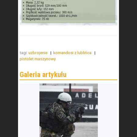
tagi:
uzbrojenie
komandosi z lublińca
pistolet maszynowy