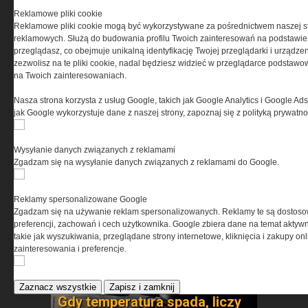
Co zapewni maksymalną
Reklamowe pliki cookie
Reklamowe pliki cookie mogą być wykorzystywane za pośrednictwem naszej s
skuteczność po zmroku »
reklamowych. Służą do budowania profilu Twoich zainteresowań na podstawie i
przeglądasz, co obejmuje unikalną identyfikację Twojej przeglądarki i urządze
zezwolisz na te pliki cookie, nadal będziesz widzieć w przeglądarce podstawow
na Twoich zainteresowaniach.
Nasza strona korzysta z usług Google, takich jak Google Analytics i Google Ads
jak Google wykorzystuje dane z naszej strony, zapoznaj się z polityką prywatn
Wysyłanie danych związanych z reklamami
Zgadzam się na wysyłanie danych związanych z reklamami do Google.
Sprawdzamy nowe możliwości
wyposażenia taktycznego »
Reklamy spersonalizowane Google
Zgadzam się na używanie reklam spersonalizowanych. Reklamy te są dostos
preferencji, zachowań i cech użytkownika. Google zbiera dane na temat aktywn
takie jak wyszukiwania, przeglądane strony internetowe, kliknięcia i zakupy onl
zainteresowania i preferencje.
Zaznacz wszystkie
Zapisz i zamknij
Gdy temperatura spada, liczy