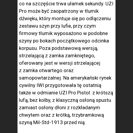
co na szczęście trwa ułamek sekundy. UZI
Pro może być zaopatrzony w tłumik
dźwięku, który montuje się po odłączeniu
zestawu szyn przy lufie, przy czym
firmowy tłumik wyposażono w podobne
szyny po bokach początkowego odcinka
korpusu. Poza podstawową wersją,
strzelającą z zamka zamkniętego,
oferowany jest w wersji strzelającej
z zamka otwartego oraz
samopowtarzalnej. Na amerykański rynek
cywilny IWI przygotowała tę ostatnią
także w odmianie UZI Pro Pistol: z krótszą
lufą, bez kolby, z klasyczną osłoną spustu
zamiast osłony dłoni z rozkładanym
chwytem oraz z krótką, trzybramkową
szyną Mil-Std-1913 przed nią.