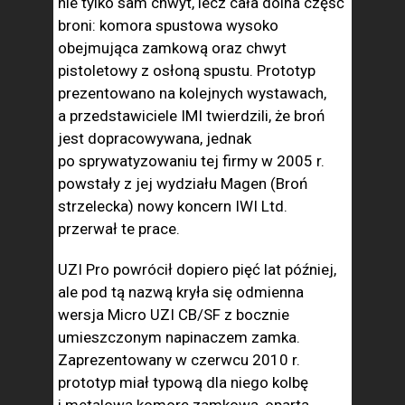
nie tylko sam chwyt, lecz cała dolna część
broni: komora spustowa wysoko
obejmująca zamkową oraz chwyt
pistoletowy z osłoną spustu. Prototyp
prezentowano na kolejnych wystawach,
a przedstawiciele IMI twierdzili, że broń
jest dopracowywana, jednak
po sprywatyzowaniu tej firmy w 2005 r.
powstały z jej wydziału Magen (Broń
strzelecka) nowy koncern IWI Ltd.
przerwał te prace.
UZI Pro powrócił dopiero pięć lat później,
ale pod tą nazwą kryła się odmienna
wersja Micro UZI CB/SF z bocznie
umieszczonym napinaczem zamka.
Zaprezentowany w czerwcu 2010 r.
prototyp miał typową dla niego kolbę