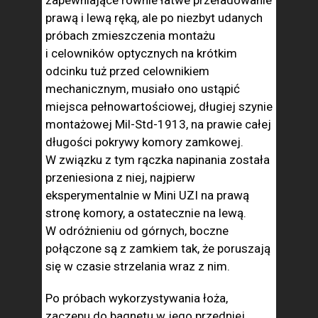
zapewniające równie łatwe przeładowanie
prawą i lewą ręką, ale po niezbyt udanych
próbach zmieszczenia montażu
i celowników optycznych na krótkim
odcinku tuż przed celownikiem
mechanicznym, musiało ono ustąpić
miejsca pełnowartościowej, długiej szynie
montażowej Mil-Std-1913, na prawie całej
długości pokrywy komory zamkowej.
W związku z tym rączka napinania została
przeniesiona z niej, najpierw
eksperymentalnie w Mini UZI na prawą
stronę komory, a ostatecznie na lewą.
W odróżnieniu od górnych, boczne
połączone są z zamkiem tak, że poruszają
się w czasie strzelania wraz z nim.
Po próbach wykorzystywania łoża,
zaczepu do bagnetu w jego przedniej