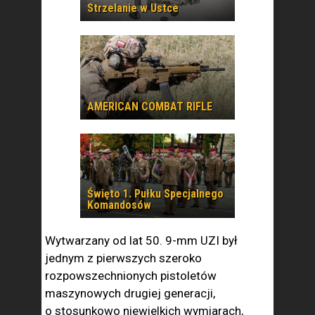
Strzelanie w Ustce
AMERICAN COMBAT RIFLE
Święto 1. Pułku Specjalnego
Komandosów
Wytwarzany od lat 50. 9-mm UZI był
jednym z pierwszych szeroko
rozpowszechnionych pistoletów
maszynowych drugiej generacji,
o stosunkowo niewielkich wymiarach,