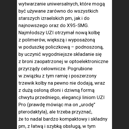
wytwarzanie uniwersalnych, które mogą
być używane zarówno do wszystkich
starszych izraelskich pm, jak i do
najnowszego oraz do X95-SMG.
Najmłodszy UZI otrzymał nową kolbę
z polimerów, większą i wyposażoną
w poduszkę policzkową – podnoszoną,
by uczynić wygodniejsze składanie się
z broni zaopatrzonej w optoelektroniczne
przyrządy celownicze. Pogrubione
w związku z tym ramię i poszerzony
trzewik kolby na pewno nie dodają, wraz
z dużą osłoną dłoni i dziwną formą
chwytu przedniego, elegancji liniom UZI
Pro (prawdę mówiąc ma on „urodę”
pterodaktyla), ale trzeba przyznać,
że to nadal bardzo kompaktowy i składny
pm, z łatwą i szybką obsługą, w tym