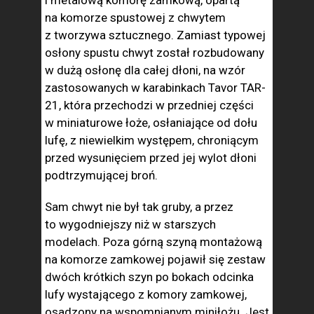
i metalową komorę zamkową, opartą
na komorze spustowej z chwytem
z tworzywa sztucznego. Zamiast typowej
osłony spustu chwyt został rozbudowany
w dużą osłonę dla całej dłoni, na wzór
zastosowanych w karabinkach Tavor TAR-
21, która przechodzi w przedniej części
w miniaturowe łoże, osłaniające od dołu
lufę, z niewielkim występem, chroniącym
przed wysunięciem przed jej wylot dłoni
podtrzymującej broń.
Sam chwyt nie był tak gruby, a przez
to wygodniejszy niż w starszych
modelach. Poza górną szyną montażową
na komorze zamkowej pojawił się zestaw
dwóch krótkich szyn po bokach odcinka
lufy wystającego z komory zamkowej,
osadzony na wspomnianym miniłożu. Jest