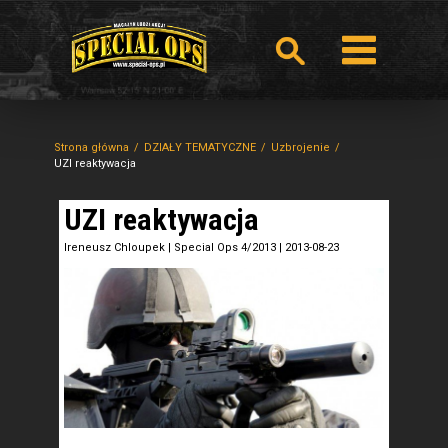
Strona główna
DZIAŁY TEMATYCZNE
Uzbrojenie
UZI reaktywacja
UZI reaktywacja
Ireneusz Chloupek
|
Special Ops 4/2013
|
2013-08-23