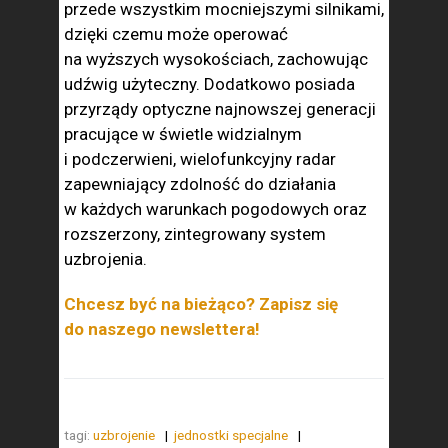
przede wszystkim mocniejszymi silnikami,
dzięki czemu może operować
na wyższych wysokościach, zachowując
udźwig użyteczny. Dodatkowo posiada
przyrządy optyczne najnowszej generacji
pracujące w świetle widzialnym
i podczerwieni, wielofunkcyjny radar
zapewniający zdolność do działania
w każdych warunkach pogodowych oraz
rozszerzony, zintegrowany system
uzbrojenia.
Chcesz być na bieżąco? Zapisz się
do naszego newslettera!
tagi:
uzbrojenie
jednostki specjalne