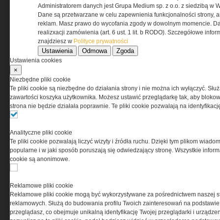
REGULAMIN
Administratorem danych jest Grupa Medium sp. z o.o. z siedzibą w 
Dane są przetwarzane w celu zapewnienia funkcjonalności strony, a
Regulamin określa zasady korzystania z portalu
reklam. Masz prawo do wycofania zgody w dowolnym momencie. Da
www.special-ops.pl
realizxacji zamówienia (art. 6 ust. 1 lit. b RODO). Szczegółowe inf
znajdziesz w
Polityce prywatności
Ustawienia
Odmowa
Zgoda
Korzystanie z portalu jest równoznaczne
Ustawienia cookies
z zaakceptowaniem warunków ustanowionych
×
przez Grupa MEDIUM Spółka z ograniczoną
Niezbędne pliki cookie
odpowiedzialnością Spółka komandytowa, nr KRS:
Te pliki cookie są niezbędne do działania strony i nie można ich wyłączyć. Słu
0000537655, NIP 1132860378, REGON 146393437
zawartości koszyka użytkownika. Możesz ustawić przeglądarkę tak, aby blokował
(zwana dalej Grupa MEDIUM) w postaci Regulaminu.
strona nie będzie działała poprawnie. Te pliki cookie pozwalają na identyfika
Przeczytaj regulamin
Analityczne pliki cookie
Te pliki cookie pozwalają liczyć wizyty i źródła ruchu. Dzięki tym plikom wiadom
popularne i w jaki sposób poruszają się odwiedzający stronę. Wszystkie inform
cookie są anonimowe.
PRYWATNOŚĆ
Reklamowe pliki cookie
Reklamowe pliki cookie mogą być wykorzystywane za pośrednictwem naszej s
Ta witryna wykorzystuje pliki cookies do przechowywania
reklamowych. Służą do budowania profilu Twoich zainteresowań na podstawie i
informacji na Twoim komputerze. Pliki cookies stosujemy
przeglądasz, co obejmuje unikalną identyfikację Twojej przeglądarki i urządze
w celu świadczenia usług na najwyższym poziomie,