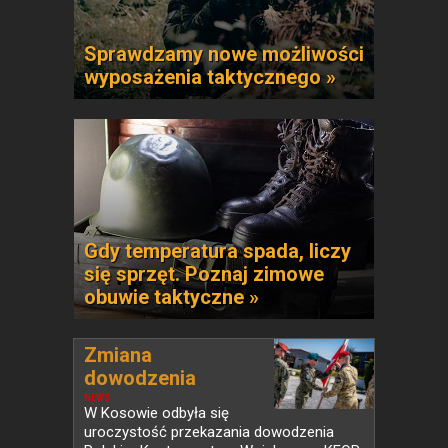
Sprawdzamy nowe możliwości
wyposażenia taktycznego »
Gdy temperatura spada, liczy
się sprzęt. Poznaj zimowe
obuwie taktyczne »
Zmiana
dowodzenia
Polskim...
NEWS
W Kosowie odbyła się
uroczystość przekazania dowodzenia