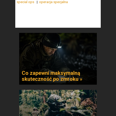
special ops
operacja specjalna
Co zapewni maksymalną
skuteczność po zmroku »