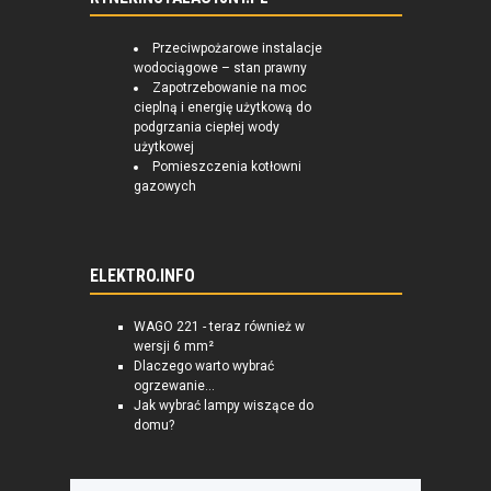
Przeciwpożarowe instalacje
wodociągowe – stan prawny
Zapotrzebowanie na moc
cieplną i energię użytkową do
podgrzania ciepłej wody
użytkowej
Pomieszczenia kotłowni
gazowych
ELEKTRO.INFO
WAGO 221 - teraz również w
wersji 6 mm²
Dlaczego warto wybrać
ogrzewanie...
Jak wybrać lampy wiszące do
domu?