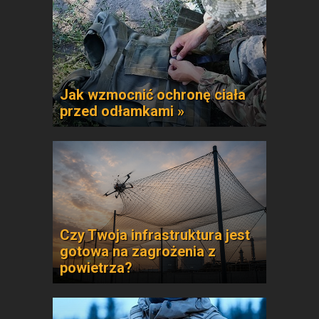
Jak wzmocnić ochronę ciała
przed odłamkami »
Czy Twoja infrastruktura jest
gotowa na zagrożenia z
powietrza?