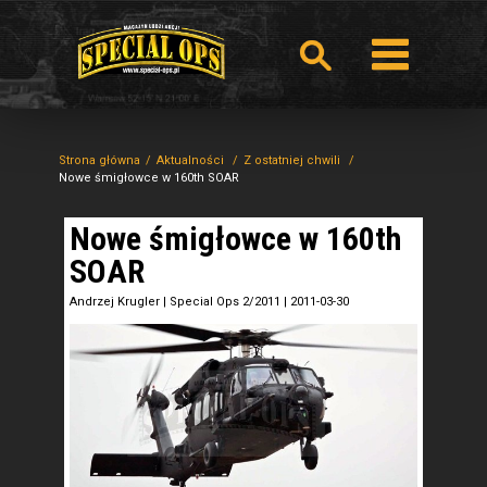
Strona główna
Aktualności
Z ostatniej chwili
Nowe śmigłowce w 160th SOAR
Nowe śmigłowce w 160th
SOAR
Andrzej Krugler
|
Special Ops 2/2011
|
2011-03-30