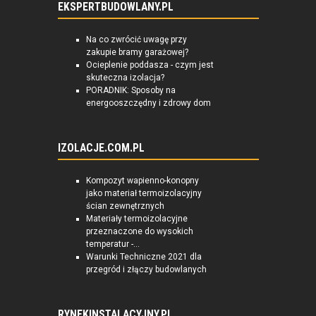
EKSPERTBUDOWLANY.PL
Na co zwrócić uwagę przy
zakupie bramy garażowej?
Ocieplenie poddasza - czym jest
skuteczna izolacja?
PORADNIK: Sposoby na
energooszczędny i zdrowy dom
IZOLACJE.COM.PL
Kompozyt wapienno-konopny
jako materiał termoizolacyjny
ścian zewnętrznych
Materiały termoizolacyjne
przeznaczone do wysokich
temperatur -...
Warunki Techniczne 2021 dla
przegród i złączy budowlanych
RYNEKINSTALACYJNY.PL