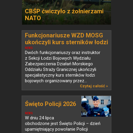
CBŚP ćwiczyło z żołnierzami
NATO
Funkcjonariusze WZD MOSG
ukończyli kurs sterników łodzi
bojowych
NEWS
Dwóch funkcjonariuszy oraz instruktor
z Sekcji Łodzi Bojowych Wydziału
Zabezpieczenia Działań Morskiego
Oddziału Straży Granicznej ukończyli
specjalistyczny kurs sterników łodzi
bojowych organizowany przez...
Czytaj całość »
Święto Policji 2026
NEWS
W dniu 24 lipca
obchodzone jest Święto Policji – dzień
upamiętniający powołanie Policji