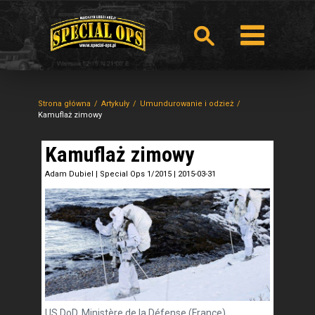
Strona główna
Artykuły
Umundurowanie i odzież
Kamuflaż zimowy
Kamuflaż zimowy
Adam Dubiel
|
Special Ops 1/2015
|
2015-03-31
US DoD, Ministère de la Défense (France),