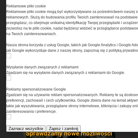
Reklamowe pliki cookie
Reklamowe pliki cookie mogą być wykorzystywane za pośrednictwem naszej s
reklamowych. Służą do budowania profilu Twoich zainteresowań na podstawie i
przeglądasz, co obejmuje unikalną identyfikację Twojej przeglądarki i urządze
zezwolisz na te pliki cookie, nadal będziesz widzieć w przeglądarce podstawow
na Twoich zainteresowaniach.
Nasza strona korzysta z usług Google, takich jak Google Analytics i Google Ads
jak Google wykorzystuje dane z naszej strony, zapoznaj się z polityką prywatn
Co zapewni maksymalną
Wysyłanie danych związanych z reklamami
skuteczność po zmroku »
Zgadzam się na wysyłanie danych związanych z reklamami do Google.
Reklamy spersonalizowane Google
Zgadzam się na używanie reklam spersonalizowanych. Reklamy te są dostos
preferencji, zachowań i cech użytkownika. Google zbiera dane na temat aktywn
takie jak wyszukiwania, przeglądane strony internetowe, kliknięcia i zakupy onl
zainteresowania i preferencje.
Zaznacz wszystkie
Zapisz i zamknij
Sprawdzamy nowe możliwości