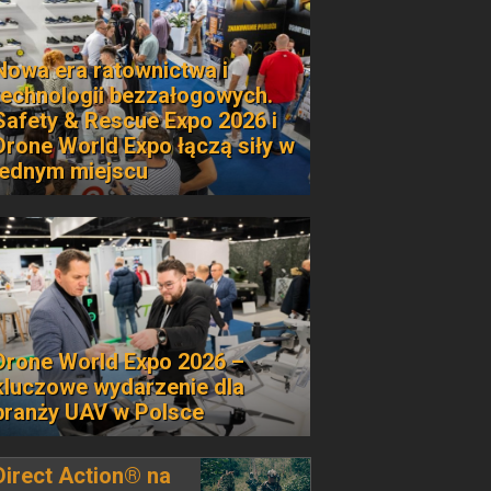
Nowa era ratownictwa i
technologii bezzałogowych.
Safety & Rescue Expo 2026 i
Drone World Expo łączą siły w
jednym miejscu
Drone World Expo 2026 –
kluczowe wydarzenie dla
branży UAV w Polsce
Direct Action® na