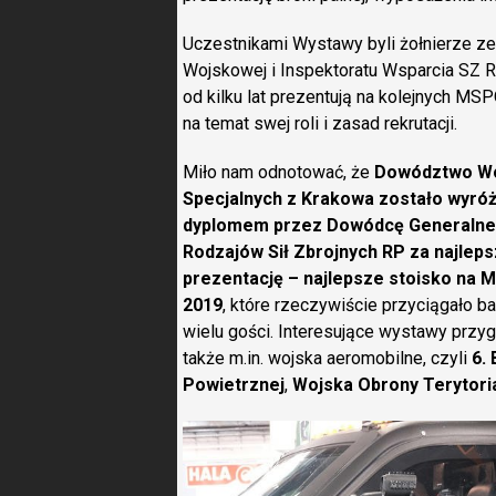
Uczestnikami Wystawy byli żołnierze ze
Wojskowej i Inspektoratu Wsparcia SZ R
od kilku lat prezentują na kolejnych M
na temat swej roli i zasad rekrutacji.
Miło nam odnotować, że
Dowództwo W
Specjalnych z Krakowa zostało wyró
dyplomem przez Dowódcę Generaln
Rodzajów Sił Zbrojnych RP za najlep
prezentację – najlepsze stoisko na
2019
, które rzeczywiście przyciągało b
wielu gości. Interesujące wystawy przy
także m.in. wojska aeromobilne, czyli
6.
Powietrznej
,
Wojska Obrony Terytoria