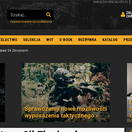
MAGAZYN SPECIAL-OPS.PL
ZAL
ZA
zaawansowane wyszukiwanie
ZELECTWO
SELEKCJA
WOT
E-BOOK
ROZRYWKA
KATALOG
PRZ
tawa Sił Zbrojnych
Sprawdzamy nowe możliwości
wyposażenia taktycznego »