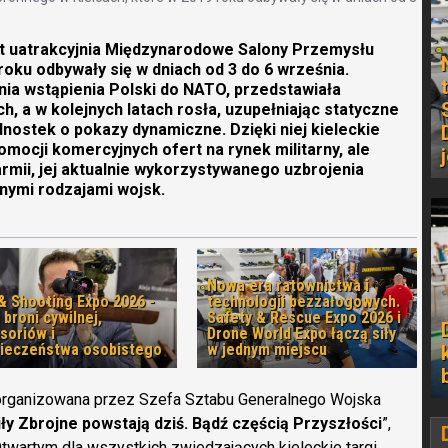
lat uatrakcyjnia Międzynarodowe Salony Przemysłu
oku odbywały się w dniach od 3 do 6 września.
nia wstąpienia Polski do NATO, przedstawiała
 a w kolejnych latach rosła, uzupełniając statyczne
nostek o pokazy dynamiczne. Dzięki niej kieleckie
omocji komercyjnych ofert na rynek militarny, ale
armii, jej aktualnie wykorzystywanego uzbrojenia
nymi rodzajami wojsk.
Nowa era ratownictwa i
& Shooting Expo 2026 -
technologii bezzałogowych.
 broni cywilnej,
Safety & Rescue Expo 2026 i
soriów i
Drone World Expo łączą siły
ieczeństwa osobistego
w jednym miejscu
organizowana przez Szefa Sztabu Generalnego Wojska
y Zbrojne powstają dziś. Bądź częścią Przyszłości
”,
twartym dla wszystkich zwiedzających kieleckie targi.