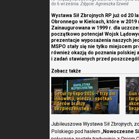
do 6 września.
Zdjęcie: Agnieszka Szwed
Wystawa Sił Zbrojnych RP już od 20 
Obronnego w Kielcach, które w 2019 r
Zainaugurowana w 1999 r. dla uczcze
początkowo potencjał Wojsk Lądowych,
prezentacje wyposażenia naszych jed
MSPO stały się nie tylko miejscem pr
również okazją do poznania polskiej 
i zadań stawianych przed poszczegól
Zobacz także
Security Expo 2026 – trzy dni
Gun 
innowacji, wiedzy i spotkań
targi
liderów branży
akce
bezpieczeństwa
bezp
Jubileuszowa Wystawa Sił Zbrojnych, z
Polskiego pod hasłem „
Nowoczesne Sił
połączona została tradycyjnie z Dniem O