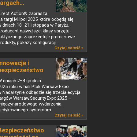
targach...
Direct Action® zaprasza
a targi Milipol 2025, które odbędą się
 dniach 18–21 listopada w Paryżu.
roducent najwyższej klasy sprzętu
taktycznego zaprezentuje premierowe
rodukty, pokazy konfiguracji...
Czytaj całość »
Innowacje i
bezpieczeństwo
w...
W dniach 2–4 grudnia
2025 roku w hali Ptak Warsaw Expo
 Nadarzynie odbędzie się trzecia edycja
targów Warsaw Security Expo 2025 –
międzynarodowego wydarzenia
dedykowanego systemom
abezpieczeń,...
Czytaj całość »
Bezpieczeństwo