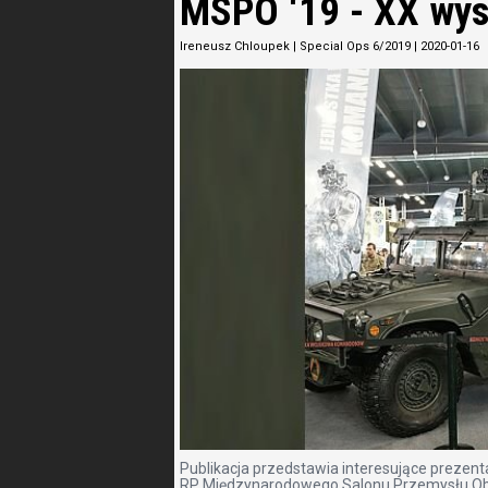
MSPO ‘19 - XX wys
Ireneusz Chloupek
|
Special Ops 6/2019
|
2020-01-16
Publikacja przedstawia interesujące prezen
RP Międzynarodowego Salonu Przemysłu Obro