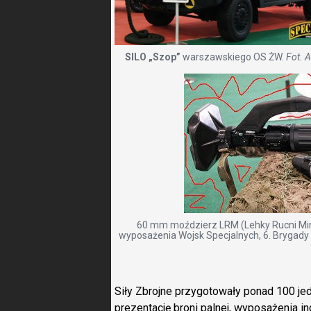
SILO „Szop”
warszawskiego OS ŻW.
Fot. 
60 mm moździerz LRM (Lehky Rucni Min
wyposażenia Wojsk Specjalnych, 6. Brygady 
Siły Zbrojne przygotowały ponad 100 je
prezentację broni palnej, wyposażenia in