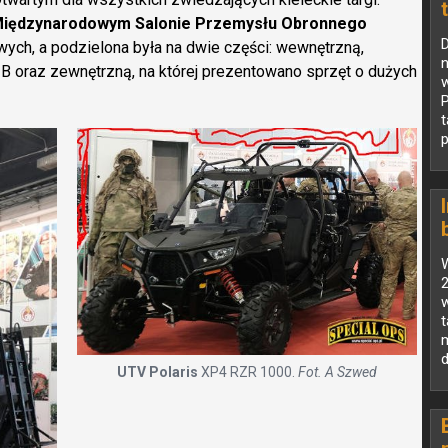
Międzynarodowym Salonie Przemysłu Obronnego
ych, a podzielona była na dwie części: wewnętrzną,
n
 B oraz zewnętrzną, na której prezentowano sprzęt o dużych
w
P
p
w
UTV Polaris
XP4 RZR 1000.
Fot. A Szwed
z