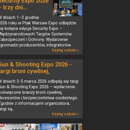
Security Expo 2026
– trzy dni...
W dniach 1–3 grudnia
2026 roku w Ptak Warsaw Expo odbędzie
ię kolejna edycja Security Expo –
Międzynarodowych Targów Systemów
Zabezpieczeń i Ochrony. Wydarzenie
gromadzi producentów, integratorów...
Czytaj całość »
Gun & Shooting Expo 2026 -
targi broni cywilnej,
akcesoriów i bezpieczeństwa
 dniach 3-5 marca 2026 odbędą się targi
osobistego
Gun & Shooting Expo 2026 – wydarzenie
oświęcone branży broni cywilnej,
akcesoriów i bezpieczeństwa osobistego.
godnie z informacjami organizatora,
argi są...
Czytaj całość »