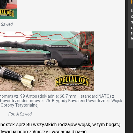
c
A Szwed
W
omet) vz. 99 Antos (dokładnie: 60,7 mm – standard NATO) z
Powietrznodesantowej, 25. Brygady Kawalerii Powietrznej i Wojsk
Obrony Terytorialnej.
Fot. A Szwed
dnostek sprzętu wszystkich rodzajów wojsk, w tym bogatą
dywidualnego żołnierzy i wsparcia działań.