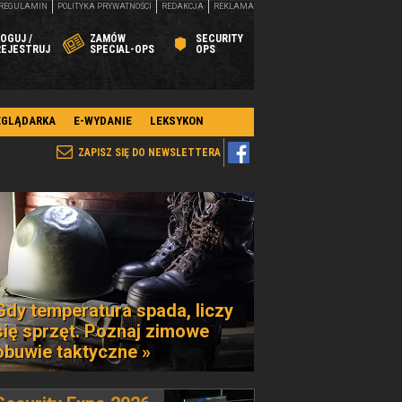
REGULAMIN
POLITYKA PRYWATNOŚCI
REDAKCJA
REKLAMA
OGUJ /
ZAMÓW
SECURITY
REJESTRUJ
SPECIAL-OPS
OPS
EGLĄDARKA
E-WYDANIE
LEKSYKON
ZAPISZ SIĘ DO NEWSLETTERA
Gdy temperatura spada, liczy
się sprzęt. Poznaj zimowe
obuwie taktyczne »