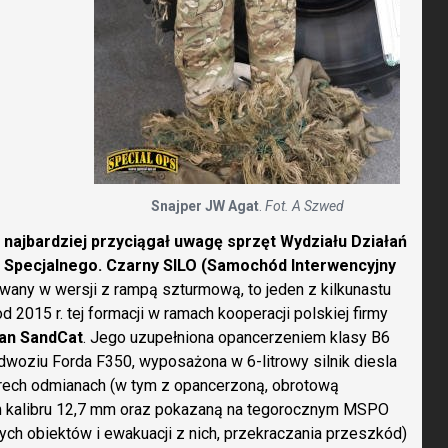
Snajper JW Agat
.
Fot. A Szwed
 najbardziej przyciągał uwagę sprzęt Wydziału Działań
 Specjalnego. Czarny SILO (Samochód Interwencyjny
wany w wersji z rampą szturmową, to jeden z kilkunastu
2015 r. tej formacji w ramach kooperacji polskiej firmy
an SandCat
. Jego uzupełniona opancerzeniem klasy B6
dwoziu Forda F350, wyposażona w 6-litrowy silnik diesla
erech odmianach (w tym z opancerzoną, obrotową
 kalibru 12,7 mm oraz pokazaną na tegorocznym MSPO
h obiektów i ewakuacji z nich, przekraczania przeszkód)