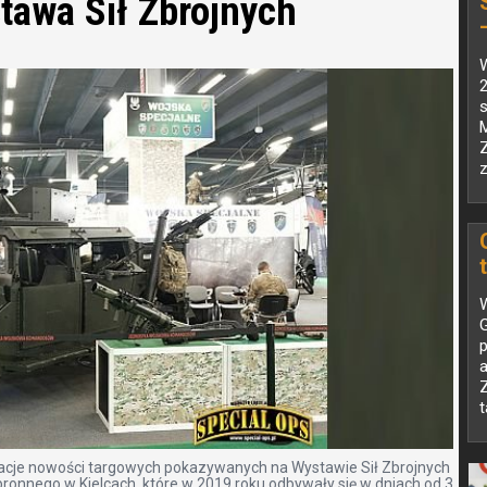
tawa Sił Zbrojnych
s
z
W
p
Z
t
tacje nowości targowych pokazywanych na Wystawie Sił Zbrojnych
nnego w Kielcach, które w 2019 roku odbywały się w dniach od 3