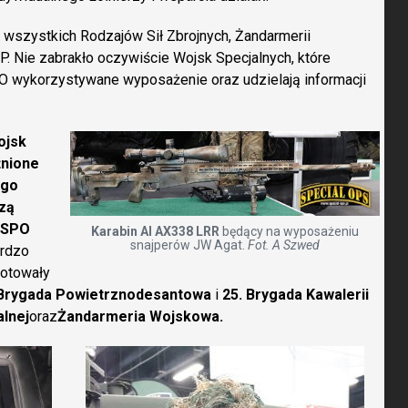
 wszystkich Rodzajów Sił Zbrojnych, Żandarmerii
P. Nie zabrakło oczywiście Wojsk Specjalnych, które
SPO wykorzystywane wyposażenie oraz udzielają informacji
ojsk
żnione
ego
szą
 MSPO
Karabin AI AX338 LRR
będący na wyposażeniu
snajperów JW Agat.
Fot. A Szwed
ardzo
gotowały
 Brygada Powietrznodesantowa
i
25. Brygada Kawalerii
lnej
oraz
Żandarmeria Wojskowa.