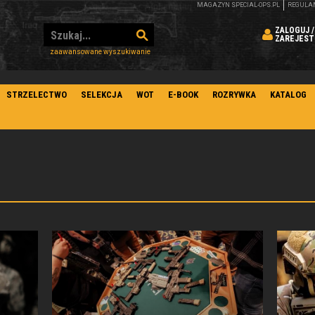
MAGAZYN SPECIAL-OPS.PL
REGULA
ZALOGUJ /
ZAREJEST
zaawansowane wyszukiwanie
STRZELECTWO
SELEKCJA
WOT
E-BOOK
ROZRYWKA
KATALOG