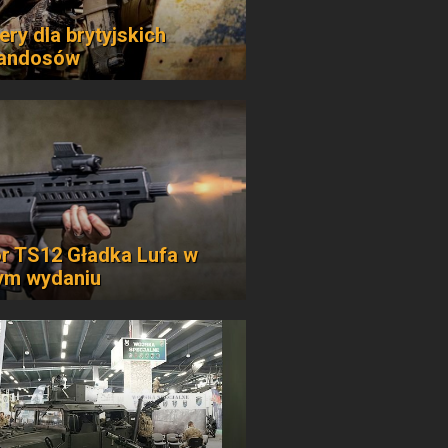
ery dla brytyjskich
andosów
r TS12 Gładka Lufa w
ym wydaniu