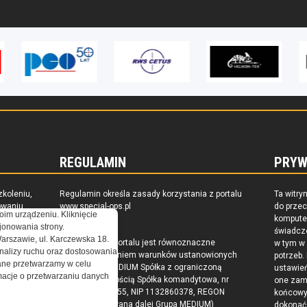
REGULAMIN
PRYW
zkoleniu,
Regulamin określa zasady korzystania z portalu
Ta witry
owaniu
www.special-ops.pl
do prze
oim urządzeniu. Kliknięcie
raju
komputer
onowania strony.
świadcz
Warszawie, ul. Karczewska 18.
Korzystanie z portalu jest równoznaczne
w tym w
nalizy ruchu oraz dostosowania
z zaakceptowaniem warunków ustanowionych
potrzeb.
ne przetwarzamy w celu
przez Grupa MEDIUM Spółka z ograniczoną
ustawie
ormacje o przetwarzaniu danych
odpowiedzialnością Spółka komandytowa, nr
one zam
KRS: 0000537655, NIP 1132860378, REGON
końcow
146393437 (zwana dalej Grupa MEDIUM)
dokonać 