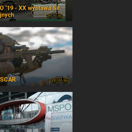
 ‘19 - XX wystawa Sił
jnych
 SCAR