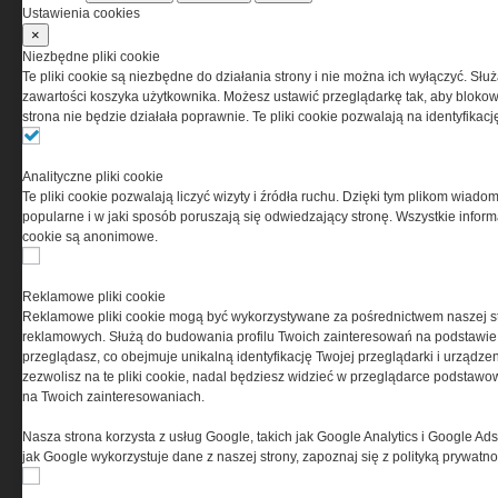
Ustawienia cookies
×
Niezbędne pliki cookie
Te pliki cookie są niezbędne do działania strony i nie można ich wyłączyć. Słu
zawartości koszyka użytkownika. Możesz ustawić przeglądarkę tak, aby blokował
strona nie będzie działała poprawnie. Te pliki cookie pozwalają na identyfika
Analityczne pliki cookie
Te pliki cookie pozwalają liczyć wizyty i źródła ruchu. Dzięki tym plikom wiadom
popularne i w jaki sposób poruszają się odwiedzający stronę. Wszystkie inform
cookie są anonimowe.
Copyright © 2004-2019 Grupa MEDIUM Spółka z
zastrzeżone. Jakiekolwiek dalsze rozpowszech
Reklamowe pliki cookie
Reklamowe pliki cookie mogą być wykorzystywane za pośrednictwem naszej s
reklamowych. Służą do budowania profilu Twoich zainteresowań na podstawie i
przeglądasz, co obejmuje unikalną identyfikację Twojej przeglądarki i urządze
zezwolisz na te pliki cookie, nadal będziesz widzieć w przeglądarce podstawow
na Twoich zainteresowaniach.
Nasza strona korzysta z usług Google, takich jak Google Analytics i Google Ads
jak Google wykorzystuje dane z naszej strony, zapoznaj się z polityką prywatn