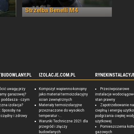
Strzelba Benelli M4
TBUDOWLANY.PL
IZOLACJE.COM.PL
RYNEKINSTALACYJ
ócić uwagę przy
Kompozyt wapienno-konopny
Przeciwpożarowe
ramy garażowej?
jako materiał termoizolacyjny
instalacje wodociągow
e poddasza - czym
ścian zewnętrznych
stan prawny
czna izolacja?
Materiały termoizolacyjne
Zapotrzebowanie n
 Sposoby na
przeznaczone do wysokich
cieplną i energię użytk
czędny i zdrowy
temperatur -...
podgrzania ciepłej wod
Warunki Techniczne 2021 dla
użytkowej
przegród i złączy
Pomieszczenia kotł
budowlanych
gazowych