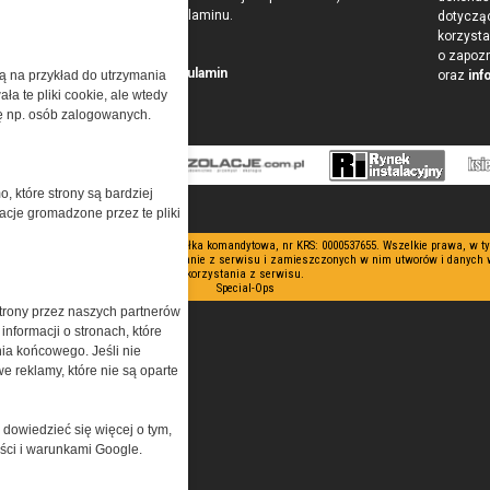
w postaci Regulaminu.
dotyczą
korzysta
o zapoz
Przeczytaj regulamin
żą na przykład do utrzymania
oraz
inf
a te pliki cookie, ale wtedy
cję np. osób zalogowanych.
o, które strony są bardziej
acje gromadzone przez te pliki
 ograniczoną odpowiedzialnością Spółka komandytowa, nr KRS: 0000537655. Wszelkie prawa, w 
nianie artykułów zabronione. Korzystanie z serwisu i zamieszczonych w nim utworów i danych
korzystania z serwisu.
Special-Ops
trony przez naszych partnerów
nformacji o stronach, które
nia końcowego. Jeśli nie
e reklamy, które nie są oparte
 dowiedzieć się więcej o tym,
ości i warunkami Google.