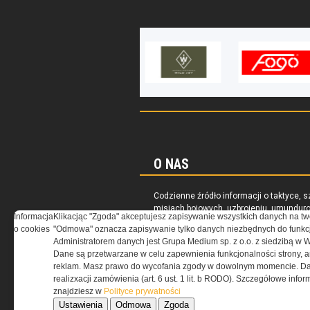
O NAS
Codzienne źródło informacji o taktyce, s
misjach bojowych, uzbrojeniu, umundur
Informacja
Klikacjąc "Zgoda" akceptujesz zapisywanie wszystkich danych na tw
i wyposażeniu jednostek specjalnych w k
o cookies
"Odmowa" oznacza zapisywanie tylko danych niezbędnych do funkcj
i na świecie.
Administratorem danych jest Grupa Medium sp. z o.o. z siedzibą w 
Dane są przetwarzane w celu zapewnienia funkcjonalności strony, a
reklam. Masz prawo do wycofania zgody w dowolnym momencie. Da
realizxacji zamówienia (art. 6 ust. 1 lit. b RODO). Szczegółowe inf
znajdziesz w
Polityce prywatności
Ustawienia
Odmowa
Zgoda