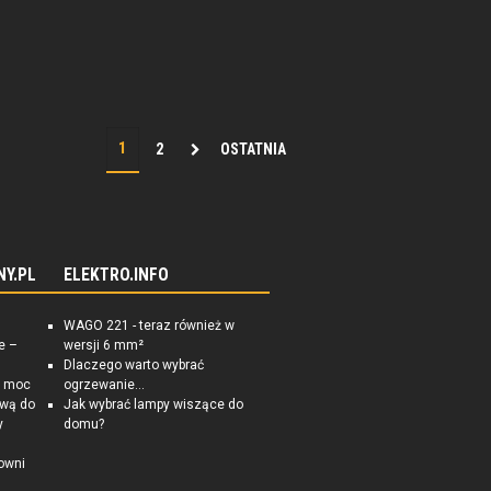
2
OSTATNIA
NY.PL
ELEKTRO.INFO
WAGO 221 - teraz również w
e –
wersji 6 mm²
Dlaczego warto wybrać
a moc
ogrzewanie...
ową do
Jak wybrać lampy wiszące do
y
domu?
owni