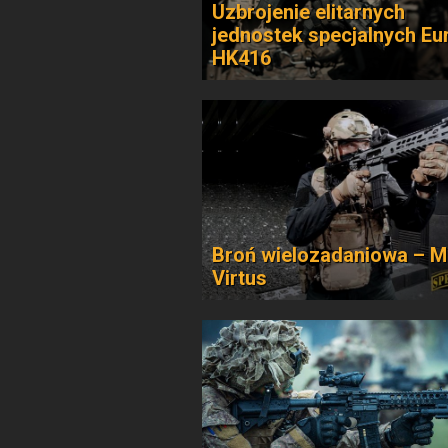
Uzbrojenie elitarnych
jednostek specjalnych Eu
HK416
Broń wielozadaniowa – 
Virtus