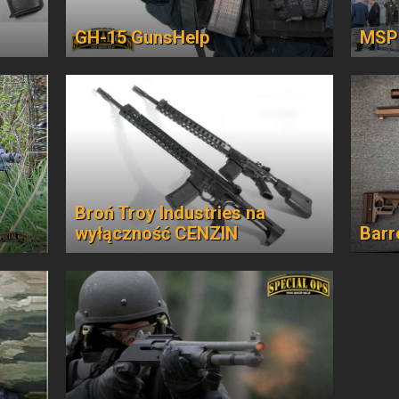
GH-15 GunsHelp
MSPO
Broń Troy Industries na
wyłączność CENZIN
Barr