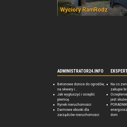
Wyciory RamRodz
ADMINISTRATOR24.INFO
EKSPER
Betonowe donice do ogrodów,
Na co zwr
na skwery i...
zakupie b
Jak wygłuszyć i ocieplić
Ociepleni
piwnicę
jest skute
Rynek nieruchomości
PORADNIK:
Darmowe ebooki dla
energoosz
zarządców nieruchomości
dom