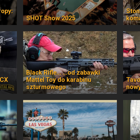
ropy:
Ston
SHOT Show 2025
kom
Black Rifle... …od zabawki
MCX
Mattel Toy do karabinu
Tavo
szturmowego
now