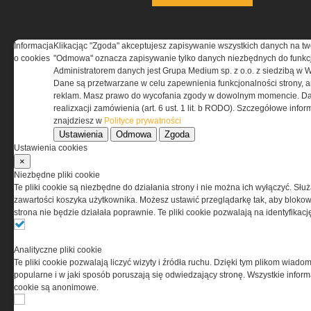
WYBRANE DLA CIEBIE
Informacja
Klikacjąc "Zgoda" akceptujesz zapisywanie wszystkich danych na tw
o cookies
"Odmowa" oznacza zapisywanie tylko danych niezbędnych do funkcj
Administratorem danych jest Grupa Medium sp. z o.o. z siedzibą w 
Dane są przetwarzane w celu zapewnienia funkcjonalności strony, a
reklam. Masz prawo do wycofania zgody w dowolnym momencie. Da
realizxacji zamówienia (art. 6 ust. 1 lit. b RODO). Szczegółowe inf
znajdziesz w
Polityce prywatności
Ustawienia
Odmowa
Zgoda
Ustawienia cookies
Zaprojektowane na
×
ekstremalne trasy – sprawdź
Niezbędne pliki cookie
Te pliki cookie są niezbędne do działania strony i nie można ich wyłączyć. Słu
w terenie »
zawartości koszyka użytkownika. Możesz ustawić przeglądarkę tak, aby blokował
strona nie będzie działała poprawnie. Te pliki cookie pozwalają na identyfika
Analityczne pliki cookie
Te pliki cookie pozwalają liczyć wizyty i źródła ruchu. Dzięki tym plikom wiadom
popularne i w jaki sposób poruszają się odwiedzający stronę. Wszystkie inform
cookie są anonimowe.