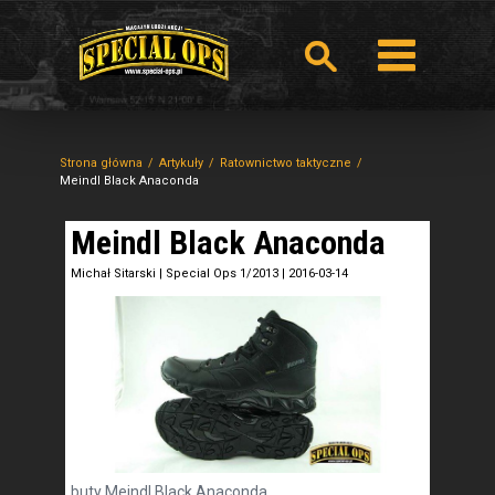
Strona główna
Artykuły
Ratownictwo taktyczne
Meindl Black Anaconda
Meindl Black Anaconda
Michał Sitarski
|
Special Ops 1/2013
|
2016-03-14
buty Meindl Black Anaconda