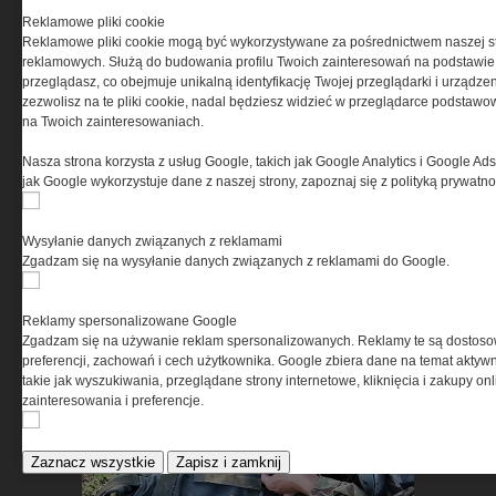
Gdy liczy się pewność
działania i niezawodność
Reklamowe pliki cookie
Reklamowe pliki cookie mogą być wykorzystywane za pośrednictwem naszej s
sprzętu »
reklamowych. Służą do budowania profilu Twoich zainteresowań na podstawie i
przeglądasz, co obejmuje unikalną identyfikację Twojej przeglądarki i urządze
zezwolisz na te pliki cookie, nadal będziesz widzieć w przeglądarce podstawow
na Twoich zainteresowaniach.
Nasza strona korzysta z usług Google, takich jak Google Analytics i Google Ads
jak Google wykorzystuje dane z naszej strony, zapoznaj się z polityką prywatn
Wysyłanie danych związanych z reklamami
Zgadzam się na wysyłanie danych związanych z reklamami do Google.
Dobierz sprzęt do reszty
ekwipunku »
Reklamy spersonalizowane Google
Zgadzam się na używanie reklam spersonalizowanych. Reklamy te są dostos
preferencji, zachowań i cech użytkownika. Google zbiera dane na temat aktywn
takie jak wyszukiwania, przeglądane strony internetowe, kliknięcia i zakupy onl
zainteresowania i preferencje.
Zaznacz wszystkie
Zapisz i zamknij