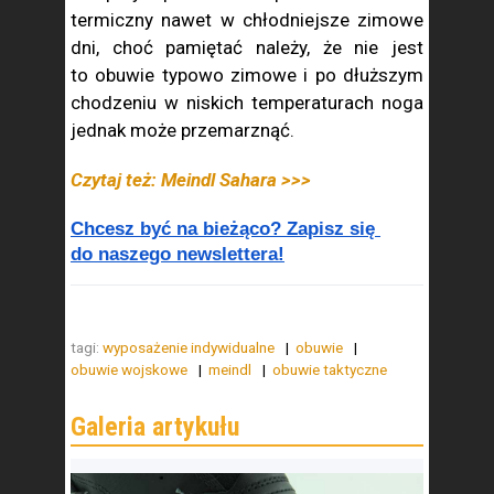
termiczny nawet w chłodniejsze zimowe
dni, choć pamiętać należy, że nie jest
to obuwie typowo zimowe i po dłuższym
chodzeniu w niskich temperaturach noga
jednak może przemarznąć.
Czytaj też: Meindl Sahara >>>
Chcesz być na bieżąco? Zapisz się 
do naszego newslettera!
tagi:
wyposażenie indywidualne
obuwie
obuwie wojskowe
meindl
obuwie taktyczne