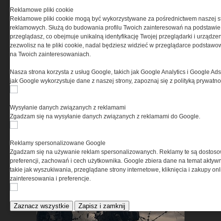
Reklamowe pliki cookie
Czy wiesz jaką innowacje
Reklamowe pliki cookie mogą być wykorzystywane za pośrednictwem naszej s
reklamowych. Służą do budowania profilu Twoich zainteresowań na podstawie i
zawiera w sobie to taktyczne
przeglądasz, co obejmuje unikalną identyfikację Twojej przeglądarki i urządze
obuwie? Przekonaj się »
zezwolisz na te pliki cookie, nadal będziesz widzieć w przeglądarce podstawow
na Twoich zainteresowaniach.
Nasza strona korzysta z usług Google, takich jak Google Analytics i Google Ads
jak Google wykorzystuje dane z naszej strony, zapoznaj się z polityką prywatn
Wysyłanie danych związanych z reklamami
Zgadzam się na wysyłanie danych związanych z reklamami do Google.
Dla tych, którzy idą dalej –
Reklamy spersonalizowane Google
niezależnie od warunków »
Zgadzam się na używanie reklam spersonalizowanych. Reklamy te są dostos
preferencji, zachowań i cech użytkownika. Google zbiera dane na temat aktywn
takie jak wyszukiwania, przeglądane strony internetowe, kliknięcia i zakupy onl
zainteresowania i preferencje.
Zaznacz wszystkie
Zapisz i zamknij