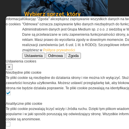
Wybierz sprzęt, który
Informacja
Klikacjąc "Zgoda" akceptujesz zapisywanie wszystkich danych na tw
sprawdzi się w niskich
o cookies
"Odmowa" oznacza zapisywanie tylko danych niezbędnych do funkcj
temperaturach »
Administratorem danych jest Grupa Medium sp. z o.o. z siedzibą w 
Dane są przetwarzane w celu zapewnienia funkcjonalności strony, a
reklam. Masz prawo do wycofania zgody w dowolnym momencie. Da
realizxacji zamówienia (art. 6 ust. 1 lit. b RODO). Szczegółowe inf
znajdziesz w
Polityce prywatności
Ustawienia
Odmowa
Zgoda
Ustawienia cookies
×
Niezbędne pliki cookie
Nie każda kamizelka chroni
Te pliki cookie są niezbędne do działania strony i nie można ich wyłączyć. Słu
tak samo. Zobacz, co robi
zawartości koszyka użytkownika. Możesz ustawić przeglądarkę tak, aby blokował
strona nie będzie działała poprawnie. Te pliki cookie pozwalają na identyfika
różnicę »
Analityczne pliki cookie
Te pliki cookie pozwalają liczyć wizyty i źródła ruchu. Dzięki tym plikom wiadom
popularne i w jaki sposób poruszają się odwiedzający stronę. Wszystkie inform
cookie są anonimowe.