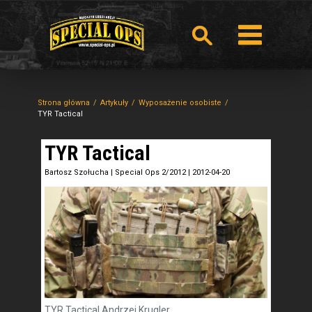
Strona główna
Artykuły
Wyposażenie osobiste
TYR Tactical
TYR Tactical
Bartosz Szołucha
|
Special Ops 2/2012
|
2012-04-20
TYR Tactical Andrzej Krugler