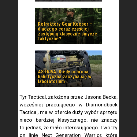
Retraktory Gear Keeper –
dlaczego coraz częściej
zastępują klasyczne smycze
taktyczne?
ASTRIVA. Kiedy ochrona
balistyczna zaczyna się w
laboratorium
Tyr Tactical, założona przez Jasona Becka,
wcześniej pracującego w Diamondback
Tactical, ma w ofercie duży wybór sprzętu
nieco bardziej klasycznego, nie znaczy
to jednak, że mało interesującego. Tworzy
on linię Next Generation Warrior, która