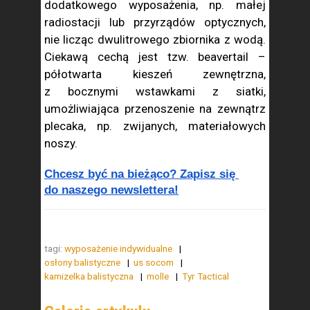
dodatkowego wyposażenia, np. małej
radiostacji lub przyrządów optycznych,
nie licząc dwulitrowego zbiornika z wodą.
Ciekawą cechą jest tzw. beavertail –
półotwarta kieszeń zewnętrzna,
z bocznymi wstawkami z siatki,
umożliwiająca przenoszenie na zewnątrz
plecaka, np. zwijanych, materiałowych
noszy.
Chcesz być na bieżąco? Zapisz się 
do naszego newslettera!
tagi:
wyposażenie indywidualne
osłony balistyczne
us socom
kamizelka balistyczna
molle
Tyr Tactical