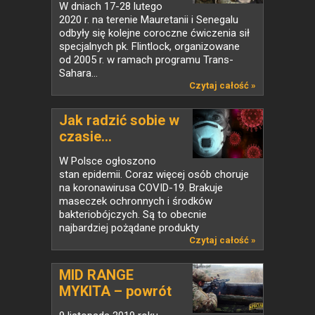
W dniach 17-28 lutego
2020 r. na terenie Mauretanii i Senegalu
odbyły się kolejne coroczne ćwiczenia sił
specjalnych pk. Flintlock, organizowane
od 2005 r. w ramach programu Trans-
Sahara...
Czytaj całość »
Jak radzić sobie w
czasie...
W Polsce ogłoszono
stan epidemii. Coraz więcej osób choruje
na koronawirusa COVID-19. Brakuje
maseczek ochronnych i środków
bakteriobójczych. Są to obecnie
najbardziej pożądane produkty
na świecie....
Czytaj całość »
MID RANGE
MYKITA – powrót
do...