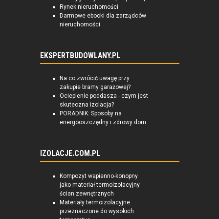
Rynek nieruchomości
Darmowe ebooki dla zarządców
nieruchomości
EKSPERTBUDOWLANY.PL
Na co zwrócić uwagę przy
zakupie bramy garażowej?
Ocieplenie poddasza - czym jest
skuteczna izolacja?
PORADNIK: Sposoby na
energooszczędny i zdrowy dom
IZOLACJE.COM.PL
Kompozyt wapienno-konopny
jako materiał termoizolacyjny
ścian zewnętrznych
Materiały termoizolacyjne
przeznaczone do wysokich