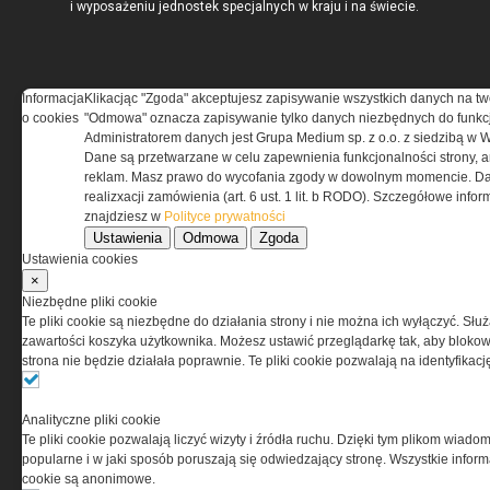
i wyposażeniu jednostek specjalnych w kraju i na świecie.
Informacja
Klikacjąc "Zgoda" akceptujesz zapisywanie wszystkich danych na tw
REGULAMIN
o cookies
"Odmowa" oznacza zapisywanie tylko danych niezbędnych do funkcj
Administratorem danych jest Grupa Medium sp. z o.o. z siedzibą w 
Dane są przetwarzane w celu zapewnienia funkcjonalności strony, a
Regulamin określa zasady korzystania z portalu
reklam. Masz prawo do wycofania zgody w dowolnym momencie. Da
www.special-ops.pl
realizxacji zamówienia (art. 6 ust. 1 lit. b RODO). Szczegółowe inf
znajdziesz w
Polityce prywatności
Ustawienia
Odmowa
Zgoda
Korzystanie z portalu jest równoznaczne
Ustawienia cookies
z zaakceptowaniem warunków ustanowionych
×
przez Grupa MEDIUM Spółka z ograniczoną
Niezbędne pliki cookie
odpowiedzialnością Spółka komandytowa, nr KRS:
Te pliki cookie są niezbędne do działania strony i nie można ich wyłączyć. Słu
0000537655, NIP 1132860378, REGON 146393437
zawartości koszyka użytkownika. Możesz ustawić przeglądarkę tak, aby blokował
(zwana dalej Grupa MEDIUM) w postaci Regulaminu.
strona nie będzie działała poprawnie. Te pliki cookie pozwalają na identyfika
Przeczytaj regulamin
Analityczne pliki cookie
Te pliki cookie pozwalają liczyć wizyty i źródła ruchu. Dzięki tym plikom wiadom
popularne i w jaki sposób poruszają się odwiedzający stronę. Wszystkie inform
cookie są anonimowe.