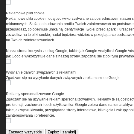
PRYWATNOŚĆ
Reklamowe pliki cookie
Reklamowe pliki cookie mogą być wykorzystywane za pośrednictwem naszej s
Ta witryna wykorzystuje pliki cookies do przechowywania
reklamowych. Służą do budowania profilu Twoich zainteresowań na podstawie i
informacji na Twoim komputerze. Pliki cookies stosujemy
przeglądasz, co obejmuje unikalną identyfikację Twojej przeglądarki i urządze
w celu świadczenia usług na najwyższym poziomie,
zezwolisz na te pliki cookie, nadal będziesz widzieć w przeglądarce podstawow
w tym w sposób dostosowany do indywidualnych potrzeb.
na Twoich zainteresowaniach.
Korzystanie z witryny bez zmiany ustawień dotyczących
cookies oznacza, że będą one zamieszczane w Twoim
Nasza strona korzysta z usług Google, takich jak Google Analytics i Google Ads
urządzeniu końcowym. W każdym momencie możesz
jak Google wykorzystuje dane z naszej strony, zapoznaj się z polityką prywatn
dokonać zmiany ustawień przeglądarki dotyczących
cookies. Nim Państwo zaczną korzystać z naszego
serwisu prosimy o zapoznanie się z naszą
polityką
Wysyłanie danych związanych z reklamami
prywatności
oraz
informacją o cookies
.
Zgadzam się na wysyłanie danych związanych z reklamami do Google.
Reklamy spersonalizowane Google
Zgadzam się na używanie reklam spersonalizowanych. Reklamy te są dostos
preferencji, zachowań i cech użytkownika. Google zbiera dane na temat aktywn
takie jak wyszukiwania, przeglądane strony internetowe, kliknięcia i zakupy onl
zainteresowania i preferencje.
Copyright © 2004-2019 Grupa MEDIUM Spółka z ograniczoną odpowiedzialnością
Spółka komandytowa, nr KRS: 0000537655. Wszelkie prawa, w tym Autora,
Wydawcy i Producenta bazy danych zastrzeżone. Jakiekolwiek dalsze
rozpowszechnianie artykułów zabronione. Korzystanie z serwisu i
Zaznacz wszystkie
Zapisz i zamknij
zamieszczonych w nim utworów i danych wyłącznie na zasadach określonych w