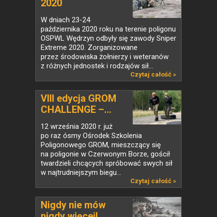
2020
W dniach 23-24
października 2020 roku na terenie poligonu
OSPWL Wędrzyn odbyły się zawody Sniper
Extreme 2020. Zorganizowane
przez środowiska żołnierzy i weteranów
z różnych jednostek i rodzajów sił...
Czytaj całość »
VIII edycja GROM
CHALLENGE –...
12 września 2020 r. już
po raz ósmy Ośrodek Szkolenia
Poligonowego GROM, mieszczący się
na poligonie w Czerwonym Borze, gościł
twardzieli chcących spróbować swych sił
w najtrudniejszym biegu...
Czytaj całość »
Nigdy nie mów
nigdy więcej!