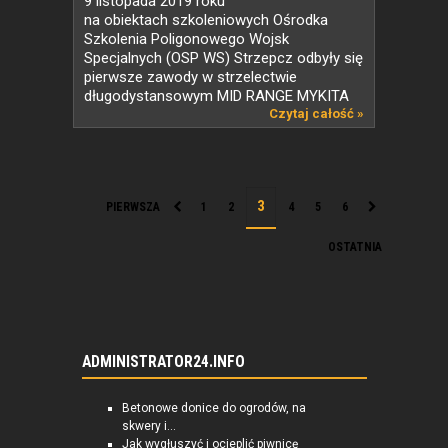
9 listopada 2019 roku
na obiektach szkoleniowych Ośrodka
Szkolenia Poligonowego Wojsk
Specjalnych (OSP WS) Strzepcz odbyły się
pierwsze zawody w strzelectwie
długodystansowym MID RANGE MYKITA
(MRM)....
Czytaj całość »
PIERWSZA
1
2
4
5
6
OSTATNIA
ADMINISTRATOR24.INFO
Betonowe donice do ogrodów, na
skwery i...
Jak wygłuszyć i ocieplić piwnicę