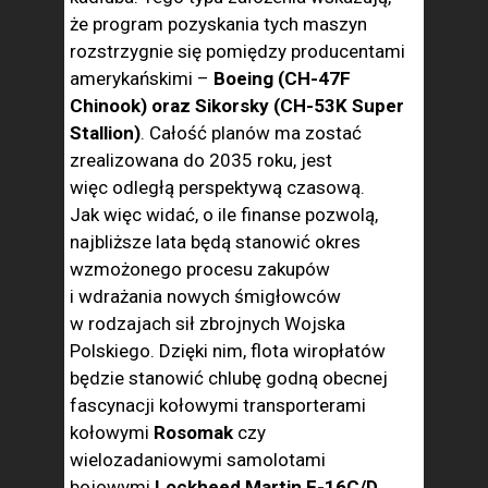
że program pozyskania tych maszyn
rozstrzygnie się pomiędzy producentami
amerykańskimi –
Boeing (CH-47F
Chinook) oraz Sikorsky (CH-53K Super
Stallion)
. Całość planów ma zostać
zrealizowana do 2035 roku, jest
więc odległą perspektywą czasową.
Jak więc widać, o ile finanse pozwolą,
najbliższe lata będą stanowić okres
wzmożonego procesu zakupów
i wdrażania nowych śmigłowców
w rodzajach sił zbrojnych Wojska
Polskiego. Dzięki nim, flota wiropłatów
będzie stanowić chlubę godną obecnej
fascynacji kołowymi transporterami
kołowymi
Rosomak
czy
wielozadaniowymi samolotami
bojowymi
Lockheed Martin F-16C/D