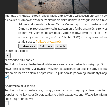
Informacja
Klikacjąc "Zgoda" akceptujesz zapisywanie wszystkich danych na tw
Czy Twoja infrastruktura jest
o cookies
"Odmowa" oznacza zapisywanie tylko danych niezbędnych do funkcj
gotowa na zagrożenia z
Administratorem danych jest Grupa Medium sp. z o.o. z siedzibą w 
Dane są przetwarzane w celu zapewnienia funkcjonalności strony, a
powietrza?
reklam. Masz prawo do wycofania zgody w dowolnym momencie. Da
realizxacji zamówienia (art. 6 ust. 1 lit. b RODO). Szczegółowe inf
znajdziesz w
Polityce prywatności
Ustawienia
Odmowa
Zgoda
Ustawienia cookies
×
Niezbędne pliki cookie
Te pliki cookie są niezbędne do działania strony i nie można ich wyłączyć. Słu
zawartości koszyka użytkownika. Możesz ustawić przeglądarkę tak, aby blokował
Wybierz sprzęt, który
strona nie będzie działała poprawnie. Te pliki cookie pozwalają na identyfika
sprawdzi się w niskich
temperaturach »
Analityczne pliki cookie
Te pliki cookie pozwalają liczyć wizyty i źródła ruchu. Dzięki tym plikom wiadom
popularne i w jaki sposób poruszają się odwiedzający stronę. Wszystkie inform
cookie są anonimowe.