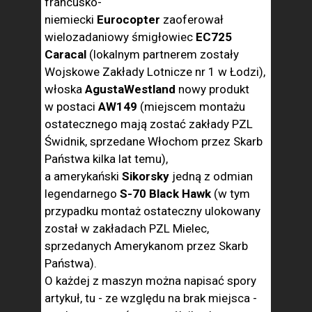
francusko-
niemiecki
Eurocopter
zaoferował
wielozadaniowy śmigłowiec
EC725
Caracal
(lokalnym partnerem zostały
Wojskowe Zakłady Lotnicze nr 1 w Łodzi),
włoska
AgustaWestland
nowy produkt
w postaci
AW149
(miejscem montażu
ostatecznego mają zostać zakłady PZL
Świdnik, sprzedane Włochom przez Skarb
Państwa kilka lat temu),
a amerykański
Sikorsky
jedną z odmian
legendarnego
S-70 Black Hawk
(w tym
przypadku montaż ostateczny ulokowany
został w zakładach PZL Mielec,
sprzedanych Amerykanom przez Skarb
Państwa).
O każdej z maszyn można napisać spory
artykuł, tu - ze względu na brak miejsca -