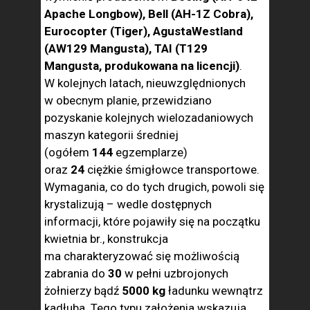
Apache Longbow), Bell (AH-1Z Cobra),
Eurocopter (Tiger), AgustaWestland
(AW129 Mangusta), TAI (T129
Mangusta, produkowana na licencji)
.
W kolejnych latach, nieuwzględnionych
w obecnym planie, przewidziano
pozyskanie kolejnych wielozadaniowych
maszyn kategorii średniej
(ogółem
144
egzemplarze)
oraz
24
ciężkie śmigłowce transportowe.
Wymagania, co do tych drugich, powoli się
krystalizują – wedle dostępnych
informacji, które pojawiły się na początku
kwietnia br., konstrukcja
ma charakteryzować się możliwością
zabrania do
30
w pełni uzbrojonych
żołnierzy bądź
5000 kg
ładunku wewnątrz
kadłuba. Tego typu założenia wskazują,