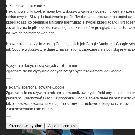
Reklamowe pliki cookie
Reklamowe pliki cookie mogą być wykorzystywane za pośrednictwem naszej s
reklamowych. Służą do budowania profilu Twoich zainteresowań na podstawie i
Nie każda kamizelka chroni
przeglądasz, co obejmuje unikalną identyfikację Twojej przeglądarki i urządze
tak samo. Zobacz, co robi
zezwolisz na te pliki cookie, nadal będziesz widzieć w przeglądarce podstawow
na Twoich zainteresowaniach.
różnicę »
Nasza strona korzysta z usług Google, takich jak Google Analytics i Google Ads
jak Google wykorzystuje dane z naszej strony, zapoznaj się z polityką prywatn
Wysyłanie danych związanych z reklamami
Zgadzam się na wysyłanie danych związanych z reklamami do Google.
Czy wiesz jaką innowacje
Reklamy spersonalizowane Google
Zgadzam się na używanie reklam spersonalizowanych. Reklamy te są dostos
zawiera w sobie to taktyczne
preferencji, zachowań i cech użytkownika. Google zbiera dane na temat aktywn
obuwie? Przekonaj się »
takie jak wyszukiwania, przeglądane strony internetowe, kliknięcia i zakupy onl
zainteresowania i preferencje.
Zaznacz wszystkie
Zapisz i zamknij