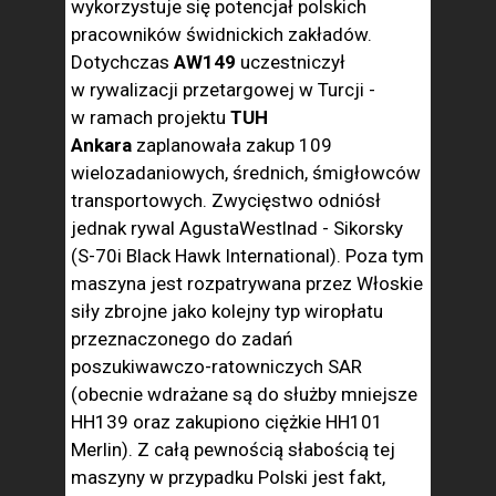
wykorzystuje się potencjał polskich
pracowników świdnickich zakładów.
Dotychczas
AW149
uczestniczył
w rywalizacji przetargowej w Turcji -
w ramach projektu
TUH
Ankara
zaplanowała zakup 109
wielozadaniowych, średnich, śmigłowców
transportowych. Zwycięstwo odniósł
jednak rywal AgustaWestlnad - Sikorsky
(S-70i Black Hawk International). Poza tym
maszyna jest rozpatrywana przez Włoskie
siły zbrojne jako kolejny typ wiropłatu
przeznaczonego do zadań
poszukiwawczo-ratowniczych SAR
(obecnie wdrażane są do służby mniejsze
HH139 oraz zakupiono ciężkie HH101
Merlin). Z całą pewnością słabością tej
maszyny w przypadku Polski jest fakt,