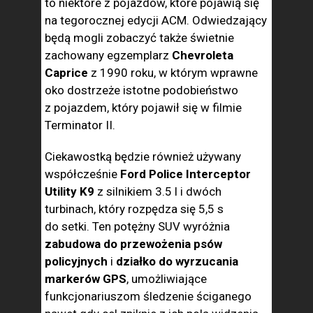
to niektóre z pojazdów, które pojawią się
na tegorocznej edycji ACM. Odwiedzający
będą mogli zobaczyć także świetnie
zachowany egzemplarz
Chevroleta
Caprice
z 1990 roku, w którym wprawne
oko dostrzeże istotne podobieństwo
z pojazdem, który pojawił się w filmie
Terminator II.
Ciekawostką będzie również używany
współcześnie
Ford Police Interceptor
Utility K9
z silnikiem 3.5 l i dwóch
turbinach, który rozpędza się 5,5 s
do setki. Ten potężny SUV wyróżnia
zabudowa do przewożenia psów
policyjnych
i
działko do wyrzucania
markerów GPS
, umożliwiające
funkcjonariuszom śledzenie ściganego