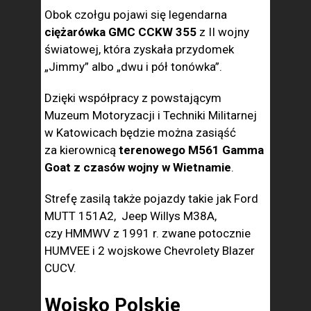
Obok czołgu pojawi się legendarna
ciężarówka GMC CCKW 355
z II wojny
światowej, która zyskała przydomek
„Jimmy” albo „dwu i pół tonówka”.
Dzięki współpracy z powstającym
Muzeum Motoryzacji i Techniki Militarnej
w Katowicach będzie można zasiąść
za kierownicą
terenowego M561 Gamma
Goat z czasów wojny w Wietnamie
.
Strefę zasilą także pojazdy takie jak Ford
MUTT 151A2, Jeep Willys M38A,
czy HMMWV z 1991 r. zwane potocznie
HUMVEE i 2 wojskowe Chevrolety Blazer
CUCV.
Wojsko Polskie