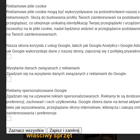
TECHNOLOGIE
Reklamowe pliki cookie
Reklamowe pliki cookie mogą być wykorzystywane za pośrednictwem naszej s
reklamowych. Służą do budowania profilu Twoich zainteresowań na podstawie i
przeglądasz, co obejmuje unikalną identyfikację Twojej przeglądarki i urządze
zezwolisz na te pliki cookie, nadal będziesz widzieć w przeglądarce podstawow
na Twoich zainteresowaniach.
Retraktory Gear Keeper –
Nasza strona korzysta z usług Google, takich jak Google Analytics i Google Ads
dlaczego coraz częściej
jak Google wykorzystuje dane z naszej strony, zapoznaj się z polityką prywatn
zastępują klasyczne smycze
taktyczne?
Wysyłanie danych związanych z reklamami
Zgadzam się na wysyłanie danych związanych z reklamami do Google.
Reklamy spersonalizowane Google
Zgadzam się na używanie reklam spersonalizowanych. Reklamy te są dostos
preferencji, zachowań i cech użytkownika. Google zbiera dane na temat aktywn
takie jak wyszukiwania, przeglądane strony internetowe, kliknięcia i zakupy onl
Przechowywanie broni po
zainteresowania i preferencje.
uzyskaniu pozwolenia – co
mówi prawo i jak wybrać
Zaznacz wszystkie
Zapisz i zamknij
właściwy sprzęt