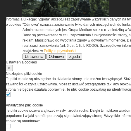
MSBS GROT C14 A3 –
Informacja
Klikacjąc "Zgoda" akceptujesz zapisywanie wszystkich danych na tw
o cookies
"Odmowa" oznacza zapisywanie tylko danych niezbędnych do funkcj
ewolucja doświadczeń. Jak
Administratorem danych jest Grupa Medium sp. z o.o. z siedzibą w 
użytkownicy zmienili polski
Dane są przetwarzane w celu zapewnienia funkcjonalności strony, a
karabinek
reklam. Masz prawo do wycofania zgody w dowolnym momencie. Da
realizxacji zamówienia (art. 6 ust. 1 lit. b RODO). Szczegółowe inf
znajdziesz w
Polityce prywatności
Ustawienia
Odmowa
Zgoda
Ustawienia cookies
×
Niezbędne pliki cookie
Te pliki cookie są niezbędne do działania strony i nie można ich wyłączyć. Słu
zawartości koszyka użytkownika. Możesz ustawić przeglądarkę tak, aby blokował
Synology Surveillance Station
strona nie będzie działała poprawnie. Te pliki cookie pozwalają na identyfika
w ochronie obiektów
strategicznych
Analityczne pliki cookie
Te pliki cookie pozwalają liczyć wizyty i źródła ruchu. Dzięki tym plikom wiadom
popularne i w jaki sposób poruszają się odwiedzający stronę. Wszystkie inform
cookie są anonimowe.
NAJNOWSZE PRODUKTY I