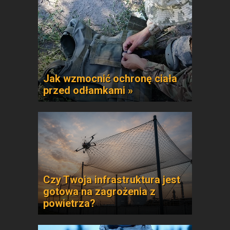
Jak wzmocnić ochronę ciała
przed odłamkami »
Czy Twoja infrastruktura jest
gotowa na zagrożenia z
powietrza?