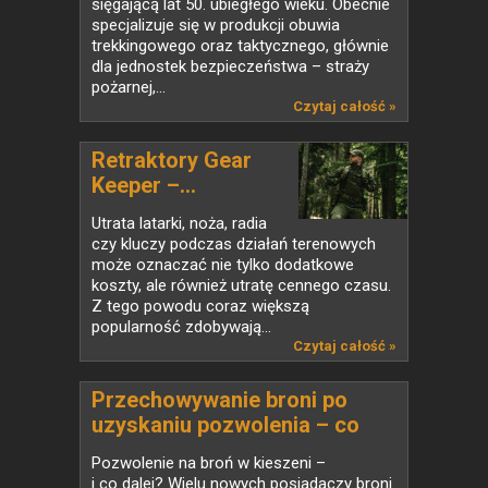
sięgającą lat 50. ubiegłego wieku. Obecnie
specjalizuje się w produkcji obuwia
trekkingowego oraz taktycznego, głównie
dla jednostek bezpieczeństwa – straży
pożarnej,...
Czytaj całość »
Retraktory Gear
Keeper –...
Utrata latarki, noża, radia
czy kluczy podczas działań terenowych
może oznaczać nie tylko dodatkowe
koszty, ale również utratę cennego czasu.
Z tego powodu coraz większą
popularność zdobywają...
Czytaj całość »
Przechowywanie broni po
uzyskaniu pozwolenia – co
mówi prawo i jak wybrać
Pozwolenie na broń w kieszeni –
właściwy sprzęt
i co dalej? Wielu nowych posiadaczy broni