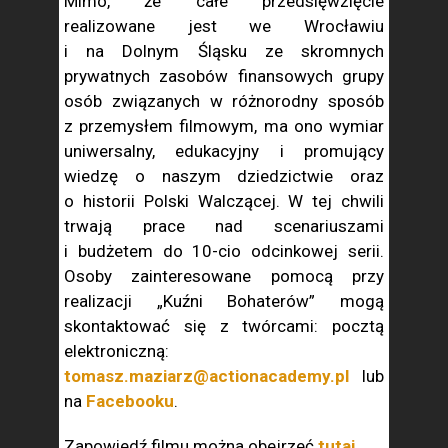
Mimo, że całe przedsięwzięcie
realizowane jest we Wrocławiu
i na Dolnym Śląsku ze skromnych
prywatnych zasobów finansowych grupy
osób związanych w różnorodny sposób
z przemysłem filmowym, ma ono wymiar
uniwersalny, edukacyjny i promujący
wiedzę o naszym dziedzictwie oraz
o historii Polski Walczącej. W tej chwili
trwają prace nad scenariuszami
i budżetem do 10-cio odcinkowej serii.
Osoby zainteresowane pomocą przy
realizacji „Kuźni Bohaterów” mogą
skontaktować się z twórcami: pocztą
elektroniczną:
tomasz.maziarz@actionacademy.pl
lub
na
Facebooku
.
Zapowiedź filmu można obejrzeć
tutaj
.