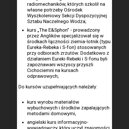
radiomechaników, których szkolił na
własne potrzeby Ośrodek
Wyszkoleniowy Sekcji Dyspozycyjnej
Sztabu Naczelnego Wodza;
kurs „The E&Sphon” - prowadzony
przez Anglików specjalizował się w
środkach łączności ziemia-lotnik (typu
Eureka-Rebeka i S-fon) stosowanych
przy odbiorach zrzutów. Dodatkowo z
działaniem Eureki-Rebeki i S-fonu byli
zapoznawani wszyscy przyszli
Cichociemni na kursach
odprawowych;
Do kursów uzupełniających należały:
kurs wyrobu materiałów
wybuchowych i środków zapalających
metodami domowymi,
angielski kurs informacyjno-
wywiadowczy, który uczył znajomości