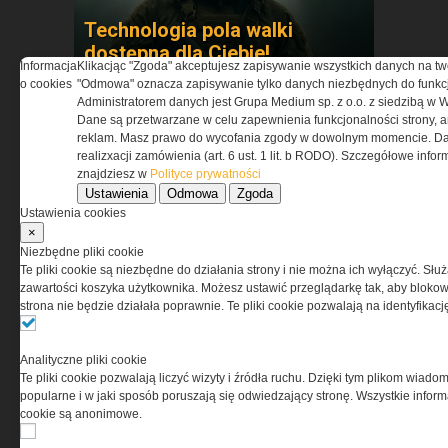
Technologia pola walki
dostępna dla Ciebie!
Informacja
Klikacjąc "Zgoda" akceptujesz zapisywanie wszystkich danych na tw
Przekonaj się »
o cookies
"Odmowa" oznacza zapisywanie tylko danych niezbędnych do funkcj
Administratorem danych jest Grupa Medium sp. z o.o. z siedzibą w 
Dane są przetwarzane w celu zapewnienia funkcjonalności strony, a
reklam. Masz prawo do wycofania zgody w dowolnym momencie. Da
realizxacji zamówienia (art. 6 ust. 1 lit. b RODO). Szczegółowe inf
znajdziesz w
Polityce prywatności
Ustawienia
Odmowa
Zgoda
Ustawienia cookies
×
Niezbędne pliki cookie
Co zapewni maksymalną
Te pliki cookie są niezbędne do działania strony i nie można ich wyłączyć. Słu
zawartości koszyka użytkownika. Możesz ustawić przeglądarkę tak, aby blokował
skuteczność po zmroku »
strona nie będzie działała poprawnie. Te pliki cookie pozwalają na identyfika
Analityczne pliki cookie
Te pliki cookie pozwalają liczyć wizyty i źródła ruchu. Dzięki tym plikom wiadom
popularne i w jaki sposób poruszają się odwiedzający stronę. Wszystkie inform
cookie są anonimowe.