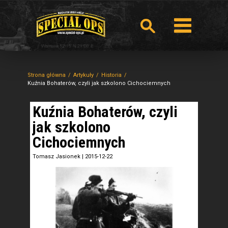
Strona główna
Artykuły
Historia
Kuźnia Bohaterów, czyli jak szkolono Cichociemnych
Kuźnia Bohaterów, czyli
jak szkolono
Cichociemnych
Tomasz Jasionek
|
2015-12-22