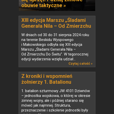
obuwie taktyczne »
XIII edycja Marszu „Śladami
Generała Nila – Od Zmierzchu
Do Świtu”
W dniach od 30 do 31 sierpnia 2024 roku
na terenie Beskidu Wyspowego
i Makowskiego odbyła się XIII edycja
Marszu „Śladami Generała Nila –
Od Zmierzchu Do Świtu”. W tegorocznej
edycji wydarzenia wzięła udział...
Czytaj całość »
Z kroniki i wspomnień
żołnierzy 1. Batalionu
Szturmowego z Dziwnowa
1. batalion szturmowy JW 4101 Dziwnów
– jednostka wojskowa, o której w okresie
zimnej wojny, ale i później starano się
mówić jak najmniej. Struktura,
przeznaczenie i szkolenie jednostki były