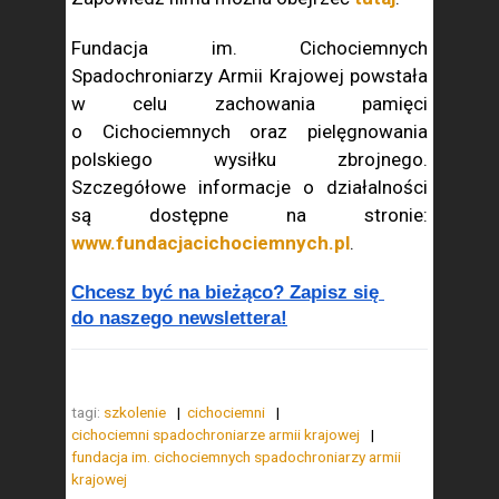
Fundacja im. Cichociemnych
Spadochroniarzy Armii Krajowej powstała
w celu zachowania pamięci
o Cichociemnych oraz pielęgnowania
polskiego wysiłku zbrojnego.
Szczegółowe informacje o działalności
są dostępne na stronie:
www.fundacjacichociemnych.pl
.
Chcesz być na bieżąco? Zapisz się 
do naszego newslettera!
tagi:
szkolenie
cichociemni
cichociemni spadochroniarze armii krajowej
fundacja im. cichociemnych spadochroniarzy armii
krajowej