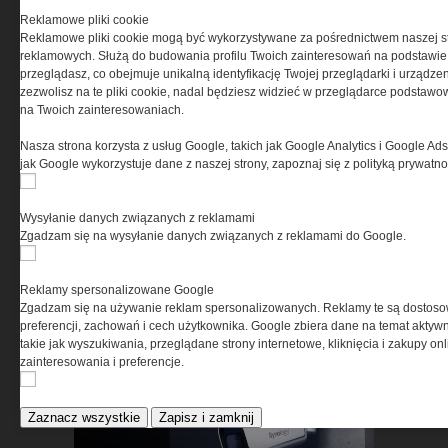
Reklamowe pliki cookie
Reklamowe pliki cookie mogą być wykorzystywane za pośrednictwem naszej s
Jak zadbać o stopy w
reklamowych. Służą do budowania profilu Twoich zainteresowań na podstawie i
trudnych warunkach?
przeglądasz, co obejmuje unikalną identyfikację Twojej przeglądarki i urządze
zezwolisz na te pliki cookie, nadal będziesz widzieć w przeglądarce podstawow
na Twoich zainteresowaniach.
Nasza strona korzysta z usług Google, takich jak Google Analytics i Google Ads
jak Google wykorzystuje dane z naszej strony, zapoznaj się z polityką prywatn
MSBS GROT C14 A3 –
Wysyłanie danych związanych z reklamami
Zgadzam się na wysyłanie danych związanych z reklamami do Google.
ewolucja doświadczeń. Jak
użytkownicy zmienili polski
karabinek
Reklamy spersonalizowane Google
Zgadzam się na używanie reklam spersonalizowanych. Reklamy te są dostos
preferencji, zachowań i cech użytkownika. Google zbiera dane na temat aktywn
takie jak wyszukiwania, przeglądane strony internetowe, kliknięcia i zakupy onl
zainteresowania i preferencje.
Zaznacz wszystkie
Zapisz i zamknij