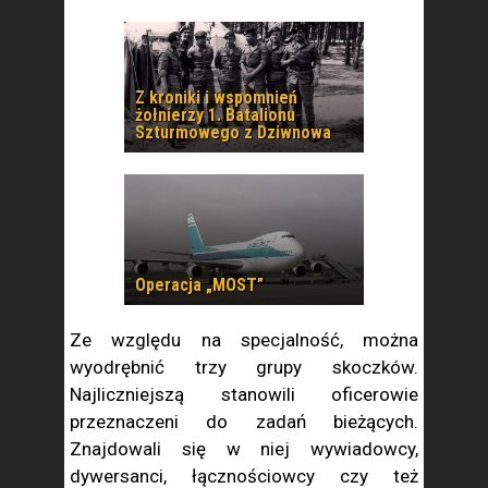
Z kroniki i wspomnień
żołnierzy 1. Batalionu
Szturmowego z Dziwnowa
Operacja „MOST”
Ze względu na specjalność, można
wyodrębnić trzy grupy skoczków.
Najliczniejszą stanowili oficerowie
przeznaczeni do zadań bieżących.
Znajdowali się w niej wywiadowcy,
dywersanci, łącznościowcy czy też