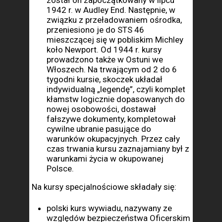
został on zapoczątkowany w lipcu
1942 r. w Audley End. Następnie, w
związku z przeładowaniem ośrodka,
przeniesiono je do STS 46
mieszczącej się w pobliskim Michley
koło Newport. Od 1944 r. kursy
prowadzono także w Ostuni we
Włoszech. Na trwającym od 2 do 6
tygodni kursie, skoczek układał
indywidualną „legendę”, czyli komplet
kłamstw logicznie dopasowanych do
nowej osobowości, dostawał
fałszywe dokumenty, kompletował
cywilne ubranie pasujące do
warunków okupacyjnych. Przez cały
czas trwania kursu zaznajamiany był z
warunkami życia w okupowanej
Polsce.
Na kursy specjalnościowe składały się:
polski kurs wywiadu, nazywany ze
względów bezpieczeństwa Oficerskim