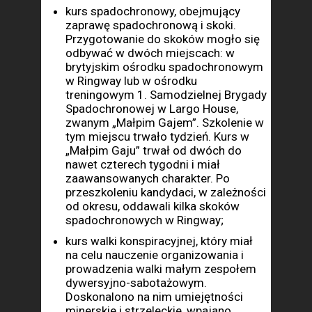
kurs spadochronowy, obejmujący
zaprawę spadochronową i skoki.
Przygotowanie do skoków mogło się
odbywać w dwóch miejscach: w
brytyjskim ośrodku spadochronowym
w Ringway lub w ośrodku
treningowym 1. Samodzielnej Brygady
Spadochronowej w Largo House,
zwanym „Małpim Gajem”. Szkolenie w
tym miejscu trwało tydzień. Kurs w
„Małpim Gaju” trwał od dwóch do
nawet czterech tygodni i miał
zaawansowanych charakter. Po
przeszkoleniu kandydaci, w zależności
od okresu, oddawali kilka skoków
spadochronowych w Ringway;
kurs walki konspiracyjnej, który miał
na celu nauczenie organizowania i
prowadzenia walki małym zespołem
dywersyjno-sabotażowym.
Doskonalono na nim umiejętności
minerskie i strzeleckie, wpajano