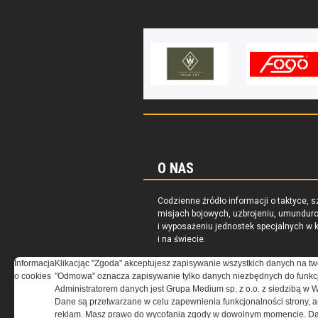
O NAS
Codzienne źródło informacji o taktyce, s
misjach bojowych, uzbrojeniu, umundur
i wyposażeniu jednostek specjalnych w k
i na świecie.
Informacja
Klikacjąc "Zgoda" akceptujesz zapisywanie wszystkich danych na tw
o cookies
"Odmowa" oznacza zapisywanie tylko danych niezbędnych do funkcj
Administratorem danych jest Grupa Medium sp. z o.o. z siedzibą w 
Dane są przetwarzane w celu zapewnienia funkcjonalności strony, a
reklam. Masz prawo do wycofania zgody w dowolnym momencie. Da