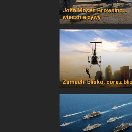
John Moses Browning...
wiecznie żywy
Zamach: blisko, coraz bli