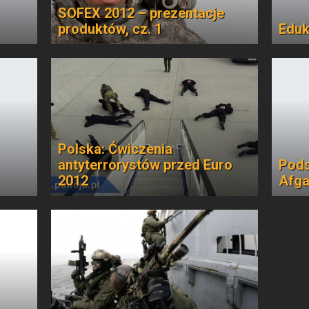
SOFEX 2012 – prezentacje
produktów, cz. 1
Eduk
Polska: Ćwiczenia
antyterrorystów przed Euro
Pod
2012
Afga