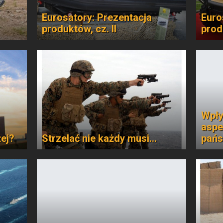
Eurosatory: Prezentacja
Euro
produktów, cz. II
prod
Wpły
aspe
żej?
Strzelać nie każdy musi...
pańs