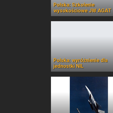
Polska: Szkolenie
wysokościowe JW AGAT
Polska: wyróżnienie dla
jednostki NIL