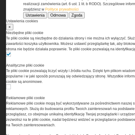
realizxacji zamówienia (art. 6 ust. 1 lit. b RODO). Szczegółowe inf
znajdziesz w
Polityce prywatności
Ustawienia
Odmowa
Zgoda
Ustawienia cookies
×
Niezbędne pliki cookie
Te pliki cookie są niezbędne do działania strony i nie można ich wyłączyć. Słu
zawartości koszyka użytkownika. Możesz ustawić przeglądarkę tak, aby blokował
strona nie będzie działała poprawnie. Te pliki cookie pozwalają na identyfika
Analityczne pliki cookie
Copyright © 2004-2019 Grupa MEDIUM Spółka z
Te pliki cookie pozwalają liczyć wizyty i źródła ruchu. Dzięki tym plikom wiadom
zastrzeżone. Jakiekolwiek dalsze rozpowszech
popularne i w jaki sposób poruszają się odwiedzający stronę. Wszystkie inform
cookie są anonimowe.
Reklamowe pliki cookie
Reklamowe pliki cookie mogą być wykorzystywane za pośrednictwem naszej s
reklamowych. Służą do budowania profilu Twoich zainteresowań na podstawie i
przeglądasz, co obejmuje unikalną identyfikację Twojej przeglądarki i urządze
zezwolisz na te pliki cookie, nadal będziesz widzieć w przeglądarce podstawow
na Twoich zainteresowaniach.