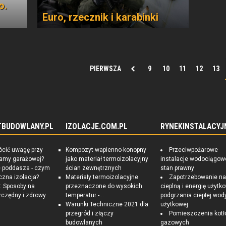
o.
Euro, rzecznik i karabinki
PIERWSZA
9
10
11
12
13
TBUDOWLANY.PL
IZOLACJE.COM.PL
RYNEKINSTALACYJ
ócić uwagę przy
Kompozyt wapienno-konopny
Przeciwpożarowe
ramy garażowej?
jako materiał termoizolacyjny
instalacje wodociągow
e poddasza - czym
ścian zewnętrznych
stan prawny
czna izolacja?
Materiały termoizolacyjne
Zapotrzebowanie n
 Sposoby na
przeznaczone do wysokich
cieplną i energię użytk
czędny i zdrowy
temperatur -...
podgrzania ciepłej wod
Warunki Techniczne 2021 dla
użytkowej
przegród i złączy
Pomieszczenia kotł
budowlanych
gazowych