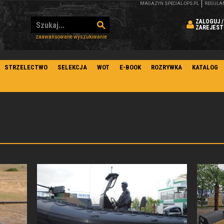
MAGAZYN SPECIAL-OPS.PL
REGULA
ZALOGUJ /
ZAREJEST
zaawansowane wyszukiwanie
STRZELECTWO
SELEKCJA
WOT
E-BOOK
ROZRYWKA
KATALOG