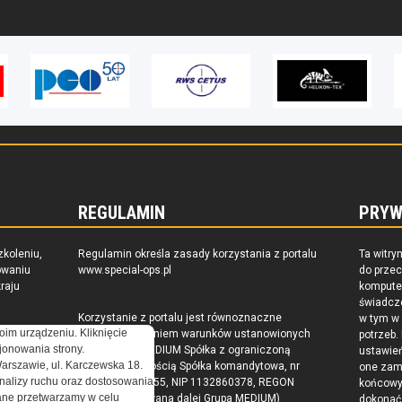
REGULAMIN
PRYW
zkoleniu,
Regulamin określa zasady korzystania z portalu
Ta witry
owaniu
www.special-ops.pl
do prze
raju
komputer
świadcz
Korzystanie z portalu jest równoznaczne
w tym w
oim urządzeniu. Kliknięcie
z zaakceptowaniem warunków ustanowionych
potrzeb.
onowania strony.
przez Grupa MEDIUM Spółka z ograniczoną
ustawie
Warszawie, ul. Karczewska 18.
odpowiedzialnością Spółka komandytowa, nr
one zam
nalizy ruchu oraz dostosowania
KRS: 0000537655, NIP 1132860378, REGON
końcow
ne przetwarzamy w celu
146393437 (zwana dalej Grupa MEDIUM)
dokonać 