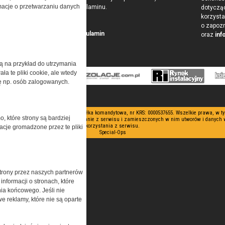
ormacje o przetwarzaniu danych
w postaci Regulaminu.
dotyczą
korzysta
o zapoz
Przeczytaj regulamin
oraz
inf
żą na przykład do utrzymania
a te pliki cookie, ale wtedy
cję np. osób zalogowanych.
 ograniczoną odpowiedzialnością Spółka komandytowa, nr KRS: 0000537655. Wszelkie prawa, w 
o, które strony są bardziej
nianie artykułów zabronione. Korzystanie z serwisu i zamieszczonych w nim utworów i danych
korzystania z serwisu.
acje gromadzone przez te pliki
Special-Ops
trony przez naszych partnerów
nformacji o stronach, które
nia końcowego. Jeśli nie
e reklamy, które nie są oparte