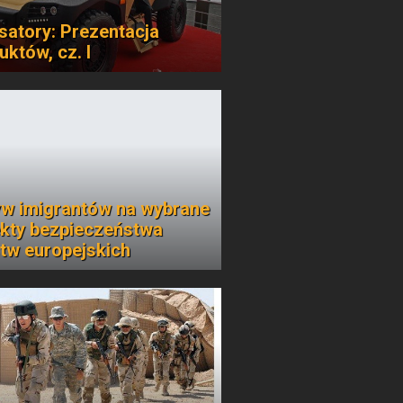
satory: Prezentacja
uktów, cz. I
w imigrantów na wybrane
kty bezpieczeństwa
tw europejskich