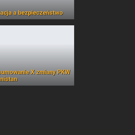
acja a bezpieczeństwo
sumowanie X zmiany PKW
nistan