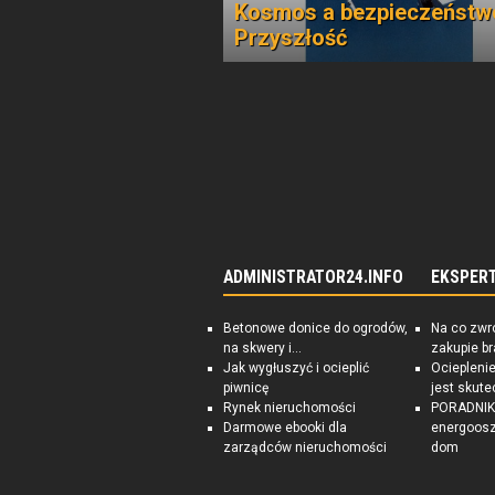
Kosmos a bezpieczeństw
Przyszłość
ADMINISTRATOR24.INFO
EKSPER
Betonowe donice do ogrodów,
Na co zwr
na skwery i...
zakupie b
Jak wygłuszyć i ocieplić
Ociepleni
piwnicę
jest skute
Rynek nieruchomości
PORADNIK:
Darmowe ebooki dla
energoosz
zarządców nieruchomości
dom