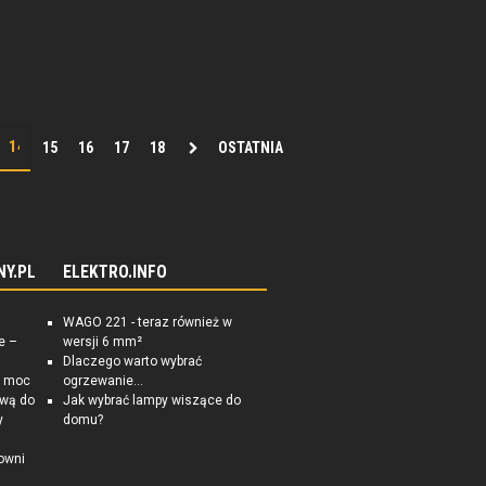
15
16
17
18
OSTATNIA
NY.PL
ELEKTRO.INFO
WAGO 221 - teraz również w
e –
wersji 6 mm²
Dlaczego warto wybrać
a moc
ogrzewanie...
ową do
Jak wybrać lampy wiszące do
y
domu?
owni