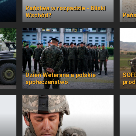
Państwa w rozpadzie - Bliski
Wschód?
Pańs
Dzień Weterana a polskie
SOFE
społeczeństwo
prod