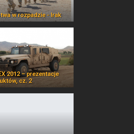
twa w rozpadzie - Irak
X 2012 – prezentacje
uktów, cz. 2