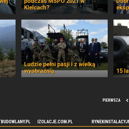
wej
podczas MSPO 2021 w
Dobr
Kielcach?
eksp
Ludzie pełni pasji i z wielką
wyobraźnią
15 l
PIERWSZA
TBUDOWLANY.PL
IZOLACJE.COM.PL
RYNEKINSTALACYJ