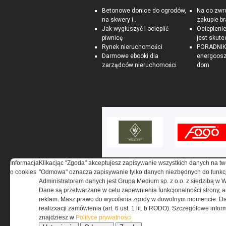
Betonowe donice do ogrodów,
Na co zwr
na skwery i...
zakupie b
Jak wygłuszyć i ocieplić
Ociepleni
piwnicę
jest skute
Rynek nieruchomości
PORADNIK:
Darmowe ebooki dla
energoosz
zarządców nieruchomości
dom
Informacja
Klikacjąc "Zgoda" akceptujesz zapisywanie wszystkich danych na tw
o cookies
"Odmowa" oznacza zapisywanie tylko danych niezbędnych do funkcj
Administratorem danych jest Grupa Medium sp. z o.o. z siedzibą w 
Dane są przetwarzane w celu zapewnienia funkcjonalności strony, a
reklam. Masz prawo do wycofania zgody w dowolnym momencie. Da
O NAS
realizxacji zamówienia (art. 6 ust. 1 lit. b RODO). Szczegółowe inf
znajdziesz w
Polityce prywatności