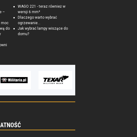
WAGO 221 - teraz również w
e –
wersji 6 mm²
Dlaczego warto wybrać
a moc
ogrzewanie...
ową do
Jak wybrać lampy wiszące do
y
domu?
owni
ATNOŚĆ