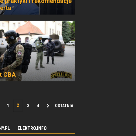
e praktyki i rekomendacje
erta
at CBA
1
3
4
OSTATNIA
NY.PL
ELEKTRO.INFO