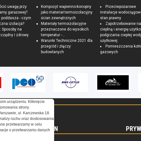
ócić uwagę przy
Kompozyt wapienno-konopny
Przeciwpożarowe
ramy garażowej?
jako materiał termoizolacyjny
instalacje wodociągow
e poddasza - czym
ścian zewnętrznych
stan prawny
czna izolacja?
Materiały termoizolacyjne
Zapotrzebowanie n
 Sposoby na
przeznaczone do wysokich
cieplną i energię użytk
czędny i zdrowy
temperatur -...
podgrzania ciepłej wod
Warunki Techniczne 2021 dla
użytkowej
przegród i złączy
Pomieszczenia kotł
budowlanych
gazowych
oim urządzeniu. Kliknięcie
onowania strony.
Warszawie, ul. Karczewska 18.
nalizy ruchu oraz dostosowania
ne przetwarzamy w celu
REGULAMIN
PRYW
ormacje o przetwarzaniu danych