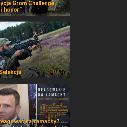
dycja Grom Challenge
 i honor”
 Selekcja
reagować na zamachy?