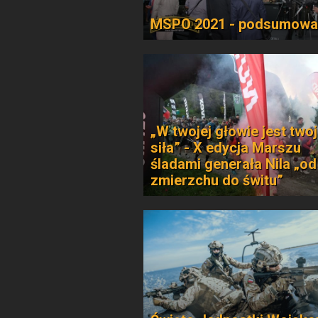
MSPO 2021 - podsumowa
„W twojej głowie jest two
siła” - X edycja Marszu
śladami generała Nila „od
zmierzchu do świtu”