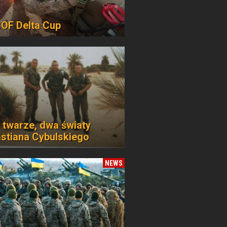
 SOF Delta Cup
 twarze, dwa światy
stiana Cybulskiego
NEWS