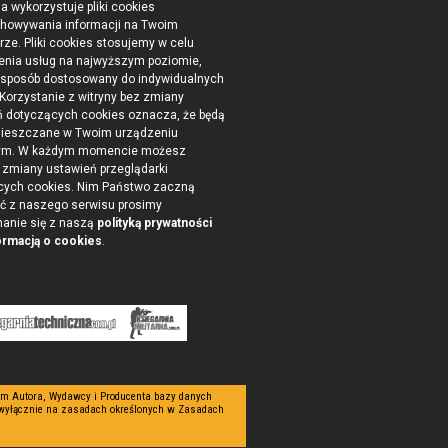
na wykorzystuje pliki cookies
chowywania informacji na Twoim
ze. Pliki cookies stosujemy w celu
enia usług na najwyższym poziomie,
 sposób dostosowany do indywidualnych
 Korzystanie z witryny bez zmiany
ń dotyczących cookies oznacza, że będą
ieszczane w Twoim urządzeniu
ym. W każdym momencie możesz
zmiany ustawień przeglądarki
cych cookies. Nim Państwo zaczną
ć z naszego serwisu prosimy
nanie się z naszą
polityką prywatności
ormacją o cookies
.
tym Autora, Wydawcy i Producenta bazy danych
 wyłącznie na zasadach określonych w Zasadach