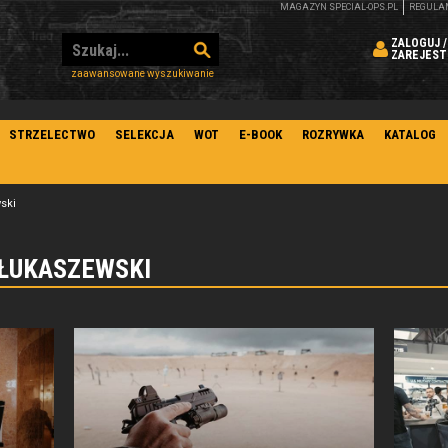
MAGAZYN SPECIAL-OPS.PL
REGULA
ZALOGUJ /
ZAREJEST
zaawansowane wyszukiwanie
STRZELECTWO
SELEKCJA
WOT
E-BOOK
ROZRYWKA
KATALOG
ski
 ŁUKASZEWSKI