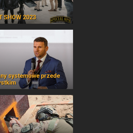
T SHOW 2023
ny systemowe przede
stkim