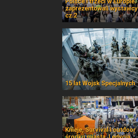
Polsce i trzeci w Europie.
zaprezentowali wystawcy
cz.2
15 lat Wojsk Specjalnych
Knieje, Survival i outdoor
środku miasta. I edycja