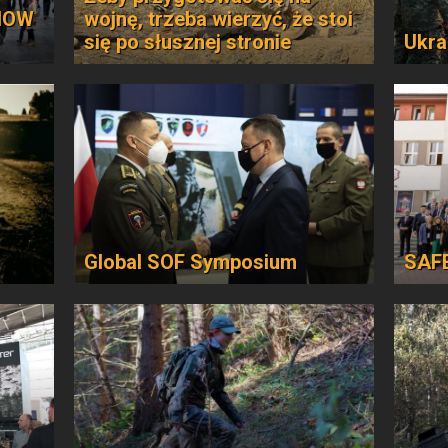
HOW
wojnę, trzeba wierzyć, że stoi
się po słusznej stronie
Ukrai
Global SOF Symposium
SAF