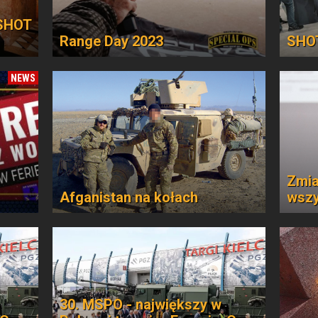
 SHOT
Range Day 2023
SHO
NEWS
Zmia
Afganistan na kołach
wszy
30. MSPO - największy w