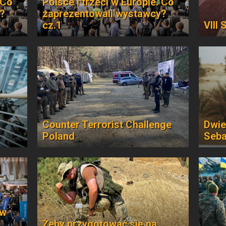
 Co
Polsce i trzeci w Europie. Co
?
zaprezentowali wystawcy?
cz.1
VIII
Counter Terrorist Challenge
Dwie
Poland
Seba
 w
Żeby przygotować się na