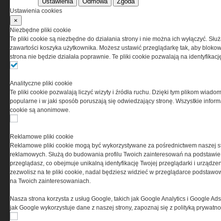
Ustawienia
Odmowa
Zgoda
Codzienne źródło informacji o taktyce, s
Ustawienia cookies
misjach bojowych, uzbrojeniu, umundur
×
i wyposażeniu jednostek specjalnych w k
Niezbędne pliki cookie
i na świecie.
Te pliki cookie są niezbędne do działania strony i nie można ich wyłączyć. Słu
zawartości koszyka użytkownika. Możesz ustawić przeglądarkę tak, aby blokował
strona nie będzie działała poprawnie. Te pliki cookie pozwalają na identyfika
Analityczne pliki cookie
Te pliki cookie pozwalają liczyć wizyty i źródła ruchu. Dzięki tym plikom wiadom
popularne i w jaki sposób poruszają się odwiedzający stronę. Wszystkie inform
cookie są anonimowe.
Reklamowe pliki cookie
Reklamowe pliki cookie mogą być wykorzystywane za pośrednictwem naszej s
reklamowych. Służą do budowania profilu Twoich zainteresowań na podstawie i
przeglądasz, co obejmuje unikalną identyfikację Twojej przeglądarki i urządze
zezwolisz na te pliki cookie, nadal będziesz widzieć w przeglądarce podstawow
na Twoich zainteresowaniach.
Copyright © 2004-2019 Grupa MEDIUM Spółka z
Nasza strona korzysta z usług Google, takich jak Google Analytics i Google Ads
zastrzeżone. Jakiekolwiek dalsze rozpowszech
jak Google wykorzystuje dane z naszej strony, zapoznaj się z polityką prywatn