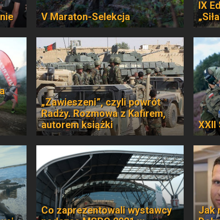
IX E
nie
V Maraton-Selekcja
„Siła
ja
„Zawieszeni”, czyli powrót
Radży. Rozmowa z Kafirem,
autorem książki
XXII
Co zaprezentowali wystawcy
Jak 